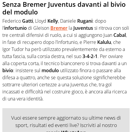
Senza Bremer Juventus davanti al bivio
del modulo
Federico
Gatti
, Lloyd
Kelly
, Daniele
Rugani
: dopo
l’
infortunio
di Gleison
Bremer
la
Juventus
si ritrova con soli
tre centrali difensivi di ruolo, a cui si aggiungono Juan
Cabal
,
in fase di recupero dopo l’infortunio, e Pierre
Kalulu
, che
Igor Tudor ha però utilizzato prevalentemente da esterno a
tutta fascia, sulla corsia destra, nel suo
3-4-2-1
. Per ovviare
alla coperta corta, il tecnico bianconero si trova davanti a un
bivio
: insistere sul
modulo
utilizzato finora o passare alla
difesa a quattro, anche se questa soluzione significherebbe
sottrarre ulteriori certezze a una Juventus che, tra gol
incassati e difficoltà nel costruire gioco, è ancora alla ricerca
di una vera identità.
Vuoi essere sempre aggiornato su ultime news di
sport, risultati ed eventi live? Iscriviti al nostro