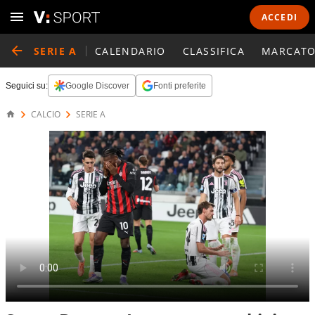
ACCEDI
SERIE A
CALENDARIO
CLASSIFICA
MARCATO
Seguici su:
Google Discover
Fonti preferite
CALCIO
SERIE A