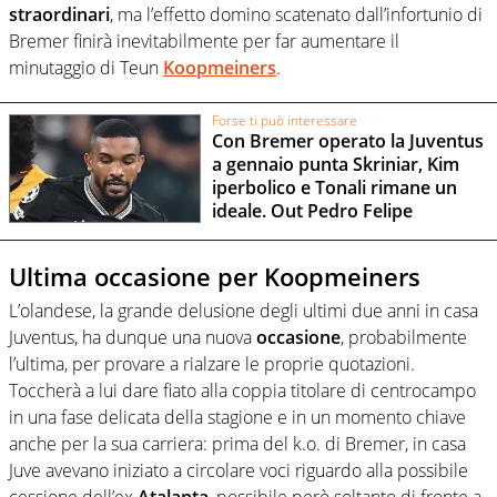
straordinari
, ma l’effetto domino scatenato dall’infortunio di
Bremer finirà inevitabilmente per far aumentare il
minutaggio di Teun
Koopmeiners
.
Forse ti può interessare
Con Bremer operato la Juventus
a gennaio punta Skriniar, Kim
iperbolico e Tonali rimane un
ideale. Out Pedro Felipe
Ultima occasione per Koopmeiners
L’olandese, la grande delusione degli ultimi due anni in casa
Juventus, ha dunque una nuova
occasione
, probabilmente
l’ultima, per provare a rialzare le proprie quotazioni.
Toccherà a lui dare fiato alla coppia titolare di centrocampo
in una fase delicata della stagione e in un momento chiave
anche per la sua carriera: prima del k.o. di Bremer, in casa
Juve avevano iniziato a circolare voci riguardo alla possibile
cessione dell’ex
Atalanta
, possibile però soltanto di fronte a