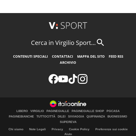
Cerca in Virgilio Sport...
CONTENUTI SPECIALI
CONTATTACI
MAPPA DEL SITO
FEED RSS
ARCHIVIO
LIBERO
VIRGILIO
PAGINEGIALLE
PAGINEGIALLE SHOP
PGCASA
PAGINEBIANCHE
TUTTOCITTÀ
DILEI
SIVIAGGIA
QUIFINANZA
BUONISSIMO
SUPEREVA
Chi siamo
Note Legali
Privacy
Cookie Policy
Preferenze sui cookie
Aiuto