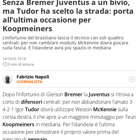
Senza Bremer Juventus a un bivio,
ma Tudor ha scelto la strada: porta
all’ultima occasione per
Koopmeiners
L’infortunio del brasiliano lascia il tecnico con soli quattro
centrali: per non cambiare modulo, McKennie dovrà giocare
sulla fascia. E l’olandese avrà più spazio in mediana
14/10/25 19:18
3 min di lettura
Fabrizio Napoli
GIORNALISTA
Giornalista professionista, per Virgilio Sport segue anche
il calcio ma è con la pallanuoto che esalta competenze e
Dopo l’infortunio di Gleison
Bremer
la
Juventus
si ritrova a
passioni. Cura la comunicazione di HaBaWaBa, il più
corto di
difensori
centrali: per non abbandonare l’amato 3-
grande festival di waterpolo per bambini al mondo
4-2-1 Igor
Tudor
dovrà utilizzare Weston
McKennie
sulla
corsia destra, il che apre a un maggiore minutaggio per Teun
Koopmeiners
in mediana. Per l’olandese è l’ultima
occasione per dimostrare il proprio valore prima del
mercato di
gennaio
.