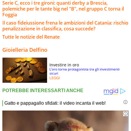
Serie C, ecco i tre gironi: quanti derby a Brescia,
polemiche per le tante big nel "B", nel gruppo C torna il
Foggia
Il caso fideiussione frena le ambizioni del Catania: rischio
penalizzazione in classifica, cosa succede?
Tutte le notizie del Renate
Gioielleria Delfino
Investire in oro
L’oro torna protagonista tra gli investimenti
sicuri
LEGGI