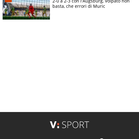
2-0 a 2-3 con l'Augsburg, Volpato non
basta, che errori di Muric