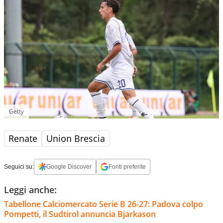
Getty
Renate
Union Brescia
Seguici su:
Google Discover
Fonti preferite
Leggi anche:
Tabellone Calciomercato Serie B 26-27: Padova colpo
Pompetti, il Sudtirol annuncia Bjarkason