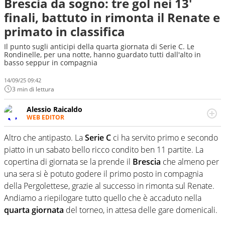
Brescia da sogno: tre gol nei 13'
finali, battuto in rimonta il Renate e
primato in classifica
Il punto sugli anticipi della quarta giornata di Serie C. Le
Rondinelle, per una notte, hanno guardato tutti dall'alto in
basso seppur in compagnia
14/09/25 09:42
3 min di lettura
Alessio Raicaldo
WEB EDITOR
Un figlio che si chiama Diego e la tesi di laurea sugli stadi
di proprietà in Italia. Il calcio quale filo conduttore
Altro che antipasto. La
Serie C
ci ha servito primo e secondo
irrinunciabile tra passione e professione. Per Virgilio
piatto in un sabato bello ricco condito ben 11 partite. La
Sport indaga, approfondisce e scandaglia l'universo
copertina di giornata se la prende il
Brescia
che almeno per
mondo dello sport per antonomasia
una sera si è potuto godere il primo posto in compagnia
della Pergolettese, grazie al successo in rimonta sul Renate.
Andiamo a riepilogare tutto quello che è accaduto nella
quarta giornata
del torneo, in attesa delle gare domenicali.