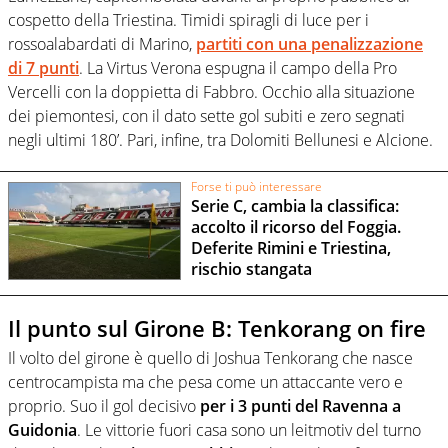
cospetto della Triestina. Timidi spiragli di luce per i
rossoalabardati di Marino,
partiti con una penalizzazione
di 7 punti
. La Virtus Verona espugna il campo della Pro
Vercelli con la doppietta di Fabbro. Occhio alla situazione
dei piemontesi, con il dato sette gol subiti e zero segnati
negli ultimi 180’. Pari, infine, tra Dolomiti Bellunesi e Alcione.
Forse ti può interessare
Serie C, cambia la classifica:
accolto il ricorso del Foggia.
Deferite Rimini e Triestina,
rischio stangata
Il punto sul Girone B: Tenkorang on fire
Il volto del girone è quello di Joshua Tenkorang che nasce
centrocampista ma che pesa come un attaccante vero e
proprio. Suo il gol decisivo
per i 3 punti del Ravenna a
Guidonia
. Le vittorie fuori casa sono un leitmotiv del turno