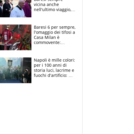
vicina anche
nell'ultimo viaggio,
la moglie Maura, i
figli e i suoi cari
circondati
Baresi 6 per sempre,
dall'affetto dei tifosi
l'omaggio dei tifosi a
Casa Milan è
commovente:
maglie, bandiere,
sciarpe, lacrime e
bigliettini
Napoli è mille colori:
per i 100 anni di
storia luci, lacrime e
fuochi d'artificio: De
Laurentiis salta al
coro anti-Juve