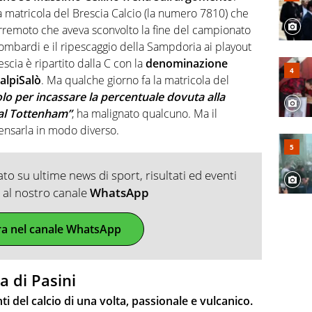
 la matricola del Brescia Calcio (la numero 7810) che
terremoto che aveva sconvolto la fine del campionato
lombardi e il ripescaggio della Sampdoria ai playout
rescia è ripartito dalla C con
la
denominazione
ralpiSalò
. Ma qualche giorno fa la matricola del
lo per incassare la percentuale dovuta alla
al Tottenham”
, ha malignato qualcuno. Ma il
ensarla in modo diverso.
o su ultime news di sport, risultati ed eventi
ti al nostro canale
WhatsApp
ra nel canale WhatsApp
a di Pasini
ti del calcio di una volta, passionale e vulcanico.