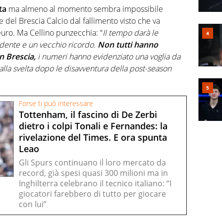
ta
ma almeno al momento sembra impossibile
 del Brescia Calcio dal fallimento visto che va
euro. Ma Cellino punzecchia: “
Il tempo darà le
idente e un vecchio ricordo.
Non tutti hanno
n Brescia,
i numeri hanno evidenziato una voglia da
 alla svelta dopo le disavventura della post-season
Forse ti può interessare
Tottenham, il fascino di De Zerbi
dietro i colpi Tonali e Fernandes: la
rivelazione del Times. E ora spunta
Leao
Gli Spurs continuano il loro mercato da
record, già spesi quasi 300 milioni ma in
Inghilterra celebrano il tecnico italiano: “I
giocatori farebbero di tutto per giocare
con lui”