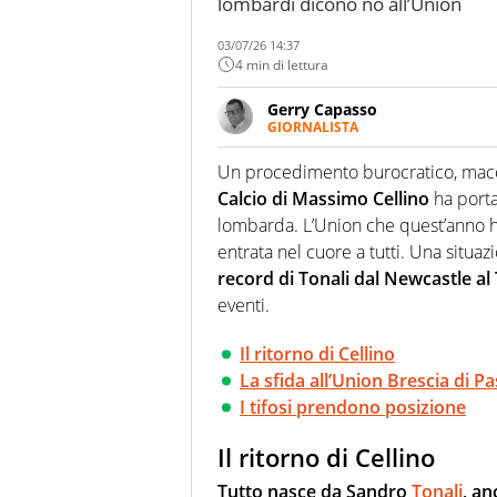
lombardi dicono no all’Union
03/07/26 14:37
4 min di lettura
Gerry Capasso
GIORNALISTA
Per lui gli sport americani non 
innata di trovare la notizia do
Un procedimento burocratico, macch
Calcio di Massimo Cellino
ha porta
lombarda. L’Union che quest’anno ha
entrata nel cuore a tutti. Una situa
record di Tonali dal Newcastle a
eventi.
Il ritorno di Cellino
La sfida all’Union Brescia di Pa
I tifosi prendono posizione
Il ritorno di Cellino
Tutto nasce da Sandro
Tonali
, a