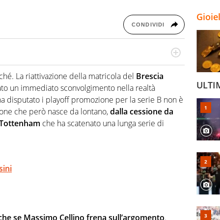
Gioie
CONDIVIDI
hanno segreti: basket, football, baseball e la capacità
ve altri non vedono granché
é. La riattivazione della matricola del
Brescia
ULTI
to un immediato sconvolgimento nella realtà
 disputato i playoff promozione per la serie B non è
zione che però nasce da lontano,
dalla cessione da
l Tottenham
che ha scatenato una lunga serie di
sini
nche se Massimo Cellino frena sull’argomento
.