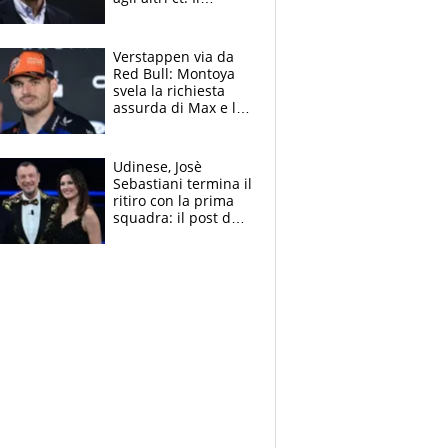
Borussia tenta un
altro sgarbo agli
azzurri
Verstappen via da
Red Bull: Montoya
svela la richiesta
assurda di Max e lo
avverte: “Sicuro
Mercedes e
McLaren siano
Udinese, Josè
meglio?”
Sebastiani termina il
ritiro con la prima
squadra: il post del
figlio di Amadeus e
Sanremo sullo
sfondo