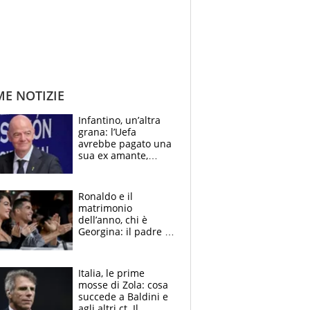
ME NOTIZIE
Infantino, un’altra
grana: l’Uefa
avrebbe pagato una
sua ex amante,
scoppia lo scandalo
Ronaldo e il
matrimonio
dell’anno, chi è
Georgina: il padre in
galera, l’incontro da
Gucci e il boom
social
Italia, le prime
mosse di Zola: cosa
succede a Baldini e
agli altri ct. Il