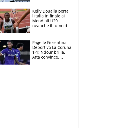
Sinner si conferma
terzo. Quanti malori
Kelly Doualla porta
a Montreal
l'Italia in finale ai
Mondiali U20,
neanche il fumo di
un incendio la frena
sui 100 metri
Pagelle Fiorentina-
Deportivo La Coruña
1-1: Ndour brilla,
Atta convince.
Pongracic rovina
tutto nel finale