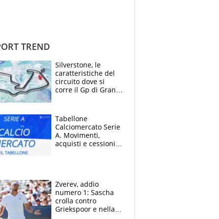
ORT TREND
Silverstone, le
caratteristiche del
circuito dove si
corre il Gp di Gran
Bretagna del
Motomondiale
Tabellone
Calciomercato Serie
A. Movimenti,
acquisti e cessioni:
estate 2026-27
Zverev, addio
numero 1: Sascha
crolla contro
Griekspoor e nella
sfida a due con