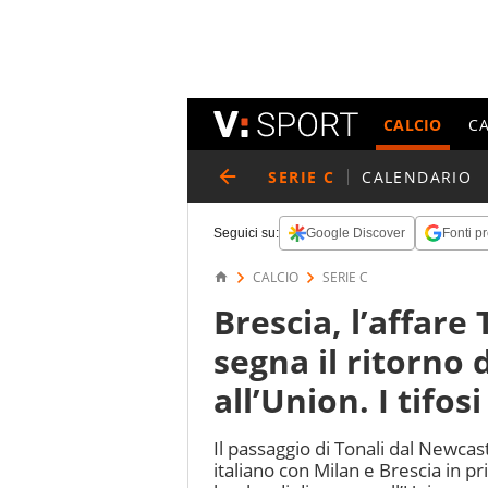
CALCIO
C
SERIE C
CALENDARIO
Seguici su:
Google Discover
Fonti pr
CALCIO
SERIE C
Brescia, l’affare
segna il ritorno d
all’Union. I tifo
Il passaggio di Tonali dal Newcas
italiano con Milan e Brescia in pri