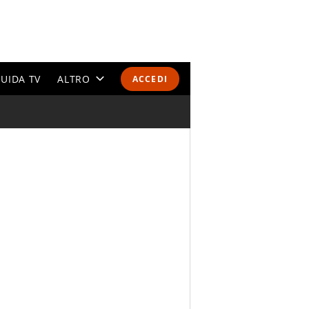
UIDA TV
ALTRO
ACCEDI
CALENDARI E CLASSIFICHE
ALTRI SPORT
MONDIALI 2026
OLIMPIADI
GOSSIP
LIFESTYLE