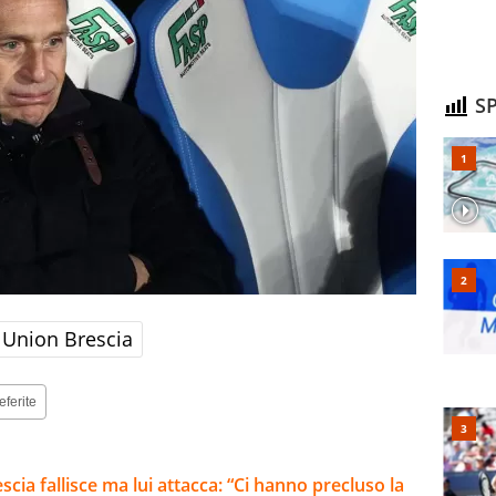
SP
Union Brescia
eferite
cia fallisce ma lui attacca: “Ci hanno precluso la