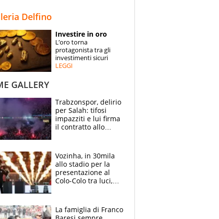
STORIE
lleria Delfino
SPECIALI
Investire in oro
L’oro torna
ESPERTI
protagonista tra gli
investimenti sicuri
LEGGI
CONTATTI
ME GALLERY
Trabzonspor, delirio
per Salah: tifosi
impazziti e lui firma
il contratto allo
stadio
Vozinha, in 30mila
allo stadio per la
presentazione al
Colo-Colo tra luci,
spettacolo, elicotteri
e paracadutisti
La famiglia di Franco
Baresi sempre