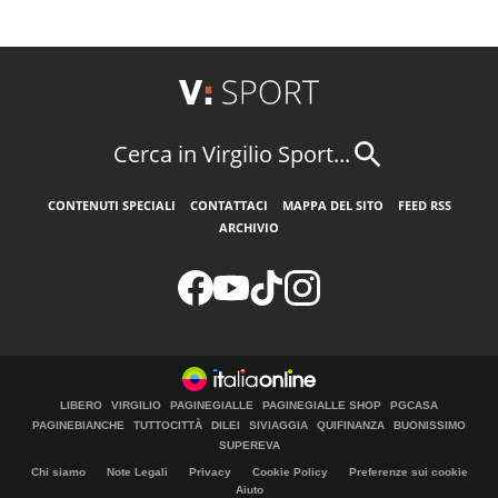
Cerca in Virgilio Sport...
CONTENUTI SPECIALI
CONTATTACI
MAPPA DEL SITO
FEED RSS
ARCHIVIO
LIBERO
VIRGILIO
PAGINEGIALLE
PAGINEGIALLE SHOP
PGCASA
PAGINEBIANCHE
TUTTOCITTÀ
DILEI
SIVIAGGIA
QUIFINANZA
BUONISSIMO
SUPEREVA
Chi siamo
Note Legali
Privacy
Cookie Policy
Preferenze sui cookie
Aiuto