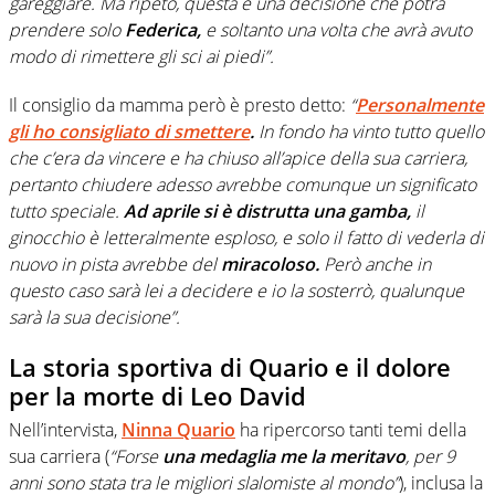
gareggiare. Ma ripeto, questa è una decisione che potrà
prendere solo
Federica,
e soltanto una volta che avrà avuto
modo di rimettere gli sci ai piedi”.
Il consiglio da mamma però è presto detto:
“
Personalmente
gli ho consigliato di smettere
.
In fondo ha vinto tutto quello
che c’era da vincere e ha chiuso all’apice della sua carriera,
pertanto chiudere adesso avrebbe comunque un significato
tutto speciale.
Ad aprile si è distrutta una gamba,
il
ginocchio è letteralmente esploso, e solo il fatto di vederla di
nuovo in pista avrebbe del
miracoloso.
Però anche in
questo caso sarà lei a decidere e io la sosterrò, qualunque
sarà la sua decisione”.
La storia sportiva di Quario e il dolore
per la morte di Leo David
Nell’intervista,
Ninna Quario
ha ripercorso tanti temi della
sua carriera (
“Forse
una medaglia me la meritavo
, per 9
anni sono stata tra le migliori slalomiste al mondo”
), inclusa la