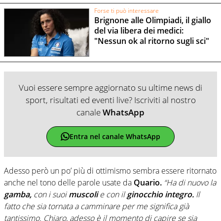
Forse ti può interessare
Brignone alle Olimpiadi, il giallo
del via libera dei medici:
"Nessun ok al ritorno sugli sci"
Vuoi essere sempre aggiornato su ultime news di
sport, risultati ed eventi live? Iscriviti al nostro
canale
WhatsApp
Entra nel canale WhatsApp
Adesso però un po’ più di ottimismo sembra essere ritornato
anche nel tono delle parole usate da
Quario.
“Ha di nuovo la
gamba,
con i suoi
muscoli
e con il
ginocchio integro.
Il
fatto che sia tornata a camminare per me significa già
tantissimo. Chiaro, adesso è il momento di capire se sia