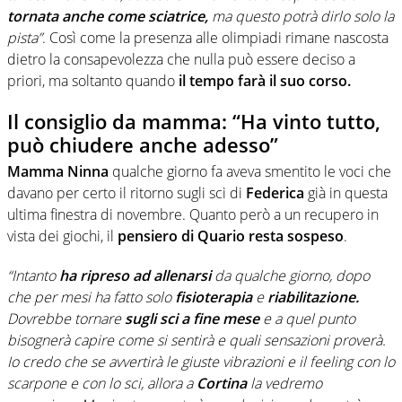
tornata anche come sciatrice,
ma questo potrà dirlo solo la
pista”
. Così come la presenza alle olimpiadi rimane nascosta
dietro la consapevolezza che nulla può essere deciso a
priori, ma soltanto quando
il tempo farà il suo corso.
Il consiglio da mamma: “Ha vinto tutto,
può chiudere anche adesso”
Mamma Ninna
qualche giorno fa aveva smentito le voci che
davano per certo il ritorno sugli sci di
Federica
già in questa
ultima finestra di novembre. Quanto però a un recupero in
vista dei giochi, il
pensiero di Quario resta sospeso
.
“Intanto
ha ripreso ad allenarsi
da qualche giorno, dopo
che per mesi ha fatto solo
fisioterapia
e
riabilitazione.
Dovrebbe tornare
sugli sci a fine mese
e a quel punto
bisognerà capire come si sentirà e quali sensazioni proverà.
Io credo che se avvertirà le giuste vibrazioni e il feeling con lo
scarpone e con lo sci, allora a
Cortina
la vedremo