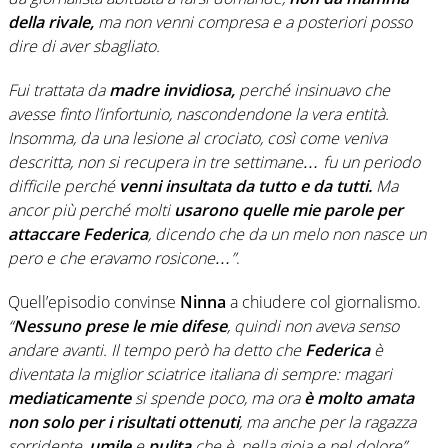
della rivale,
ma non venni compresa e a posteriori posso
dire di aver sbagliato.
Fui trattata da
madre invidiosa,
perché insinuavo che
avesse finto l’infortunio, nascondendone la vera entità.
Insomma, da una lesione al crociato, così come veniva
descritta, non si recupera in tre settimane… fu un periodo
difficile perché
venni insultata da tutto e da tutti.
Ma
ancor più perché molti
usarono
quelle mie parole per
attaccare Federica
, dicendo che da un melo non nasce un
pero e che eravamo rosicone…”
.
Quell’episodio convinse
Ninna
a chiudere col giornalismo.
“
Nessuno prese le mie difese
, quindi non aveva senso
andare avanti. Il tempo però ha detto che
Federica
è
diventata la miglior sciatrice italiana di sempre: magari
mediaticamente
si spende poco, ma ora
è molto amata
non solo per i risultati ottenuti
, ma anche per la ragazza
sorridente,
umile
e
pulita
che è, nella gioia e nel dolore”.