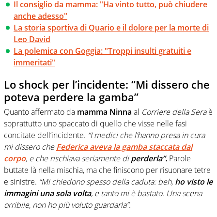
Il consiglio da mamma: "Ha vinto tutto, può chiudere
anche adesso"
La storia sportiva di Quario e il dolore per la morte di
Leo David
La polemica con Goggia: "Troppi insulti gratuiti e
immeritati"
Lo shock per l’incidente: “Mi dissero che
poteva perdere la gamba”
Quanto affermato da
mamma Ninna
al
Corriere della Sera
è
soprattutto uno spaccato di quello che visse nelle fasi
concitate dell’incidente.
“I medici che l’hanno presa in cura
mi dissero che
Federica aveva la gamba staccata dal
corpo
, e che rischiava seriamente di
perderla”.
Parole
buttate là nella mischia, ma che finiscono per risuonare tetre
e sinistre.
“Mi chiedono spesso della caduta: beh,
ho visto le
immagini una sola volta
, e tanto mi è bastato. Una scena
orribile, non ho più voluto guardarla”.