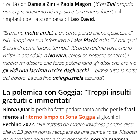
rivalità con
Daniela Zini
e
Paola Magoni
(
“Con
Zini
proprio
non ci prendevamo né in pista e tantomeno fuori”
) e il
rimpianto per la scomparsa di
Leo David.
“Eravamo
molto amici,
a un certo punto anche qualcosa di
più. Seppi del suo infortunio a
Lake Placid
dalla TV, poi quei
6 anni di coma furono terribili. Ricordo l’ultima volta che lo
visitai in ospedale, a
Novara:
chiesi se potesse sentirmi, i
medici mi dissero che forse poteva farlo, gli dissi che ero lì e
gli vidi una lacrima uscire dagli occhi
… piansi tutta la notte
dal dolore. La sua fine
un’ingiustizia
assurda”.
La polemica con Goggia: “Troppi insulti
gratuiti e immeritati”
Ninna Quario
però ha fatto parlare tanto anche per
le frasi
riferite al
ritorno lampo di Sofia Goggia
ai giochi di
Pechino 2022.
“Fui trattata da madre invidiosa perché dissi
che in 23 giorni non si recupera da una gamba rotta. Risposti
da giornalista abituata a farsi domande,
non da mamma