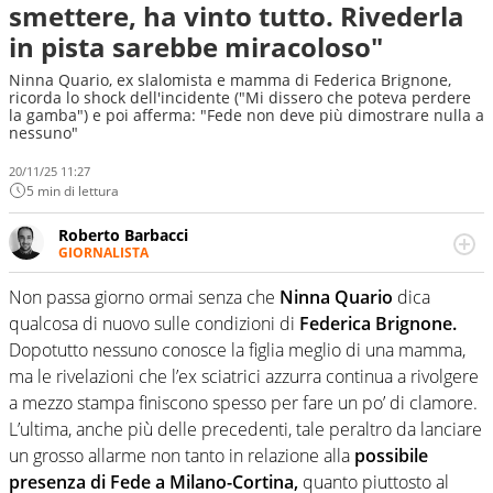
smettere, ha vinto tutto. Rivederla
in pista sarebbe miracoloso"
Ninna Quario, ex slalomista e mamma di Federica Brignone,
ricorda lo shock dell'incidente ("Mi dissero che poteva perdere
la gamba") e poi afferma: "Fede non deve più dimostrare nulla a
nessuno"
20/11/25 11:27
5 min di lettura
Roberto Barbacci
GIORNALISTA
Giornalista (pubblicista) sportivo a tutto campo, è il
tuttologo di Virgilio Sport. Provate a chiedergli di boxe, di
Non passa giorno ormai senza che
Ninna Quario
dica
scherma, di volley o di curling: ve ne farà innamorare
qualcosa di nuovo sulle condizioni di
Federica Brignone.
Dopotutto nessuno conosce la figlia meglio di una mamma,
ma le rivelazioni che l’ex sciatrici azzurra continua a rivolgere
a mezzo stampa finiscono spesso per fare un po’ di clamore.
L’ultima, anche più delle precedenti, tale peraltro da lanciare
un grosso allarme non tanto in relazione alla
possibile
presenza di Fede a Milano-Cortina,
quanto piuttosto al