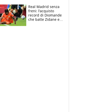
tutto nel finale
Real Madrid senza
freni: l’acquisto
record di Diomande
che batte Zidane e
Ronaldo. Vinicius
rinnova: le cifre