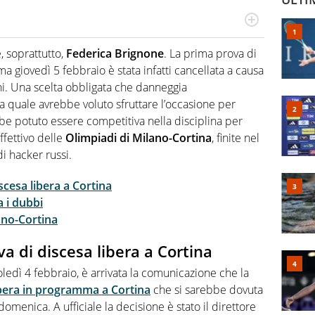
cio personale e professionale. Ama raccontare lo sport
l tempo reale: la verità della dirette non sono opinioni
, soprattutto,
Federica Brignone
. La prima prova di
a giovedì 5 febbraio è stata infatti cancellata a causa
orni. Una scelta obbligata che danneggia
 la quale avrebbe voluto sfruttare l’occasione per
e potuto essere competitiva nella disciplina per
effettivo delle
Olimpiadi di Milano-Cortina
, finite nel
i hacker russi.
scesa libera a Cortina
a i dubbi
ano-Cortina
a di discesa libera a Cortina
ledì 4 febbraio, è arrivata la comunicazione che la
ibera in programma a Cortina
che si sarebbe dovuta
domenica. A ufficiale la decisione è stato il direttore