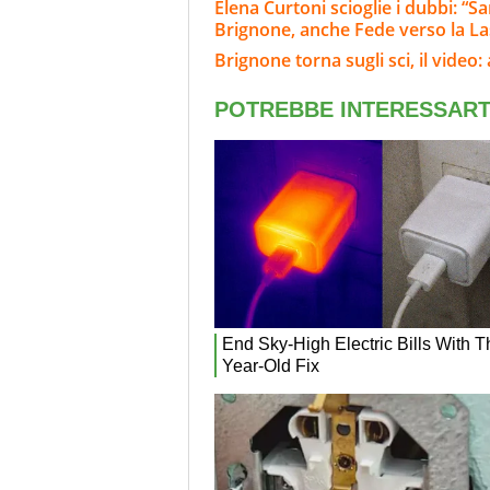
Elena Curtoni scioglie i dubbi: “S
Brignone, anche Fede verso la L
Brignone torna sugli sci, il video