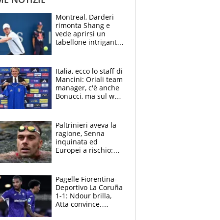
Montreal, Darderi
rimonta Shang e
vede aprirsi un
tabellone intrigante:
"Penso solo a
Borges, ma sono
felice del mio livello"
Italia, ecco lo staff di
Mancini: Oriali team
manager, c'è anche
Bonucci, ma sul web
infuria la polemica
Paltrinieri aveva la
ragione, Senna
inquinata ed
Europei a rischio:
allenamenti fermi,
cosa succede
adesso
Pagelle Fiorentina-
Deportivo La Coruña
1-1: Ndour brilla,
Atta convince.
Pongracic rovina