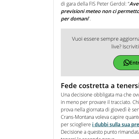
di gara della FIS Peter Gerdol: “
Avet
previsioni meteo non ci permetto
per domani
”.
Vuoi essere sempre aggiornat
live? Iscrivi
Ent
Fede costretta a teners
Una decisione obbligata ma che ovv
in meno per provare il tracciato. Chi
prova nella giornata di giovedì è s
Crans-Montana voleva capire quanto
per sciogliere
i dubbi sulla sua p
Decisione a questo punto rimandata