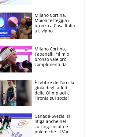
Brasile, gli svizzeri
dietro. Disastro
Vinatzer
Milano Cortina,
Moioli festeggia il
bronzo a Casa Italia
a Livigno
Milano Cortina,
Tabanelli: "Il mio
bronzo vale oro,
complimenti da
Brignone e Tomba
un onore"
È febbre dell'oro, la
gioia degli atleti
delle Olimpiadi e
l'ironia sui social
Canada-Svezia, si
litiga anche nel
curling: insulti e
polemiche. Il Var
non c’è ma ora le