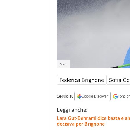
Ansa
Federica Brignone
Sofia Go
Seguici su:
Google Discover
Fonti pr
Leggi anche:
Lara Gut-Behrami dice basta e annu
decisiva per Brignone