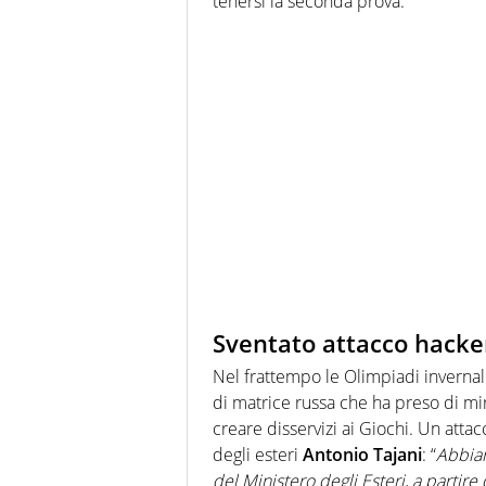
tenersi la seconda prova.
Sventato attacco hacke
Nel frattempo le Olimpiadi invernal
di matrice russa che ha preso di mira
creare disservizi ai Giochi. Un att
degli esteri
Antonio Tajani
: “
Abbiam
del Ministero degli Esteri, a partir