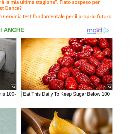
arà la mia ultima stagione". Fiato sospeso per
ast Dance?
: a Cervinia test fondamentale per il proprio futuro