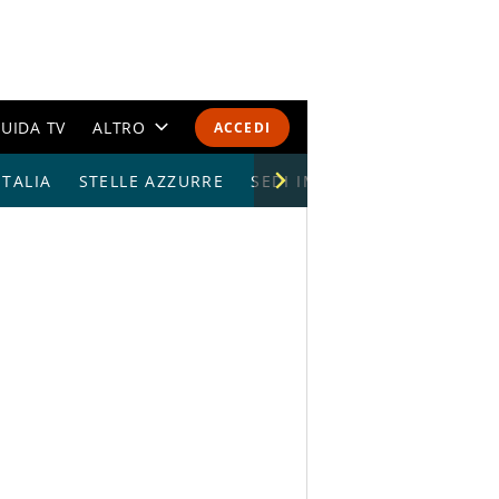
UIDA TV
ALTRO
ACCEDI
TALIA
STELLE AZZURRE
CALENDARI E CLASSIFICHE
SEDI IMPIANTI
ALTRI SPORT
MONDIALI 2026
OLIMPIADI
GOSSIP
LIFESTYLE