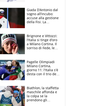
regole cambiano
Giada D’Antonio dal
sogno all’incubo:
accuse alla gestione
della Fisi. La
profezia della
mamma di Brignone
Brignone e Vittozzi:
l’Italia si tinge d’oro
a Milano Cortina. Il
sorriso di Fede, le
lacrime di Lisa
Pagelle Olimpiadi
Milano Cortina,
giorno 11: l'Italia s'è
desta con il trio del
pattinaggio, super
Elana Meyers
Biathlon, la staffetta
maschile affonda e
la colpa se la
prendono gli
skimen. Rebecca