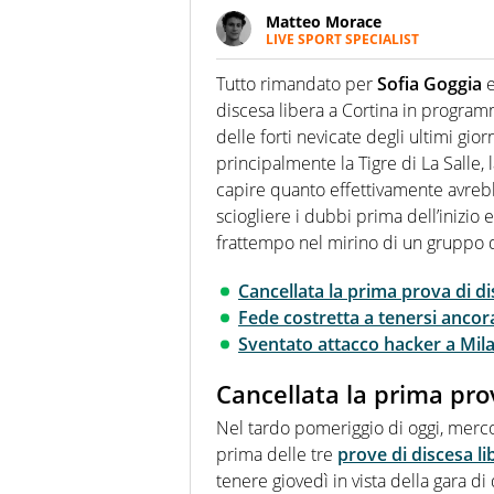
Matteo Morace
LIVE SPORT SPECIALIST
La multimedialità quale approc
focalizzando ogni attenzione su
Tutto rimandato per
Sofia Goggia
e
ma fatti
discesa libera a Cortina in programm
delle forti nevicate degli ultimi gi
principalmente la Tigre di La Salle,
capire quanto effettivamente avrebb
sciogliere i dubbi prima dell’inizio 
frattempo nel mirino di un gruppo d
Cancellata la prima prova di di
Fede costretta a tenersi ancor
Sventato attacco hacker a Mil
Cancellata la prima prov
Nel tardo pomeriggio di oggi, merco
prima delle tre
prove di discesa l
tenere giovedì in vista della gara di 