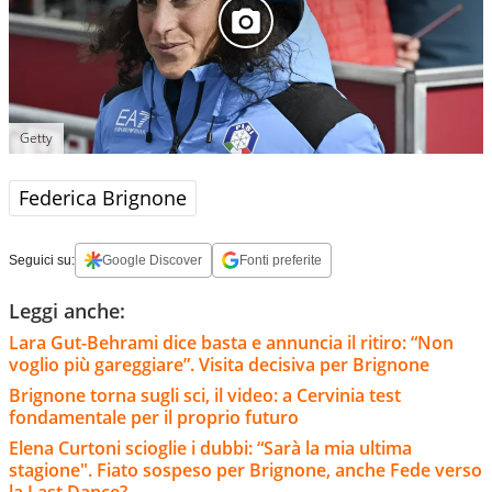
Getty
Federica Brignone
Seguici su:
Google Discover
Fonti preferite
Leggi anche:
Lara Gut-Behrami dice basta e annuncia il ritiro: “Non
voglio più gareggiare”. Visita decisiva per Brignone
Brignone torna sugli sci, il video: a Cervinia test
fondamentale per il proprio futuro
Elena Curtoni scioglie i dubbi: “Sarà la mia ultima
stagione". Fiato sospeso per Brignone, anche Fede verso