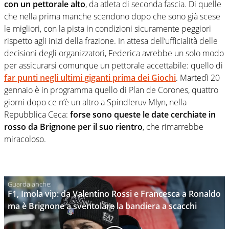
con un pettorale alto
, da atleta di seconda fascia. Di quelle
che nella prima manche scendono dopo che sono già scese
le migliori, con la pista in condizioni sicuramente peggiori
rispetto agli inizi della frazione. In attesa dell’ufficialità delle
decisioni degli organizzatori, Federica avrebbe un solo modo
per assicurarsi comunque un pettorale accettabile: quello di
far punti negli ultimi giganti prima dei Giochi
. Martedì 20
gennaio è in programma quello di Plan de Corones, quattro
giorni dopo ce n’è un altro a Spindleruv Mlyn, nella
Repubblica Ceca:
forse sono queste le date cerchiate in
rosso da Brignone per il suo rientro
, che rimarrebbe
miracoloso.
F1, Imola vip: da Valentino Rossi e Francesca a Ronaldo
ma è Brignone a sventolare la bandiera a scacchi