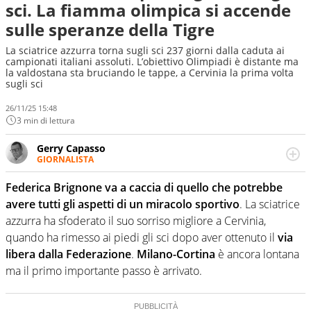
sci. La fiamma olimpica si accende
sulle speranze della Tigre
La sciatrice azzurra torna sugli sci 237 giorni dalla caduta ai
campionati italiani assoluti. L’obiettivo Olimpiadi è distante ma
la valdostana sta bruciando le tappe, a Cervinia la prima volta
sugli sci
26/11/25 15:48
3 min di lettura
Gerry Capasso
GIORNALISTA
Per lui gli sport americani non hanno segreti: basket,
football, baseball e la capacità innata di trovare la notizia
Federica Brignone va a caccia di quello che potrebbe
dove altri non vedono granché
avere tutti gli aspetti di un miracolo sportivo
. La sciatrice
azzurra ha sfoderato il suo sorriso migliore a Cervinia,
quando ha rimesso ai piedi gli sci dopo aver ottenuto il
via
libera dalla Federazione
.
Milano-Cortina
è ancora lontana
ma il primo importante passo è arrivato.