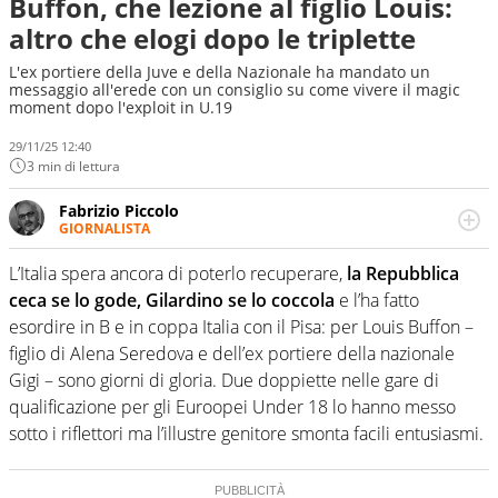
Buffon, che lezione al figlio Louis:
altro che elogi dopo le triplette
L'ex portiere della Juve e della Nazionale ha mandato un
messaggio all'erede con un consiglio su come vivere il magic
moment dopo l'exploit in U.19
29/11/25 12:40
3 min di lettura
Fabrizio Piccolo
GIORNALISTA
Nella sua carriera ha seguito numerose manifestazioni
sportive e collaborato con agenzie e testate. Esperienza,
L’Italia spera ancora di poterlo recuperare,
la Repubblica
competenza, conoscenza e memoria storica. Si occupa
ceca se lo gode, Gilardino se lo coccola
e l’ha fatto
prevalentemente di calcio
esordire in B e in coppa Italia con il Pisa: per Louis Buffon –
figlio di Alena Seredova e dell’ex portiere della nazionale
Gigi – sono giorni di gloria. Due doppiette nelle gare di
qualificazione per gli Euroopei Under 18 lo hanno messo
sotto i riflettori ma l’illustre genitore smonta facili entusiasmi.