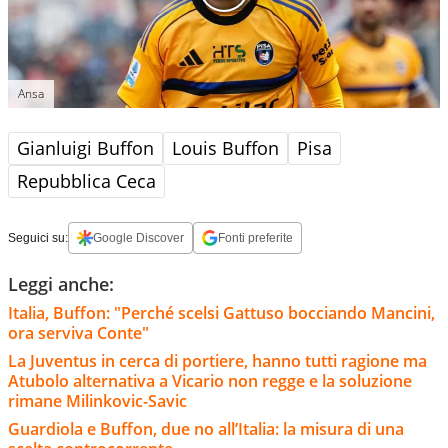
Ansa
Gianluigi Buffon
Louis Buffon
Pisa
Repubblica Ceca
Seguici su:
Google Discover
Fonti preferite
Leggi anche:
Italia, Buffon: "Perché scelsi Gattuso bocciando Mancini,
ora serviva Conte"
La Juventus in cerca di portiere, hanno tutti ragione ma
Atubolo alternativa a Vicario non regge e la soluzione
rimane Milinkovic-Savic
Guardiola e Buffon, due no all’Italia: la misura di una