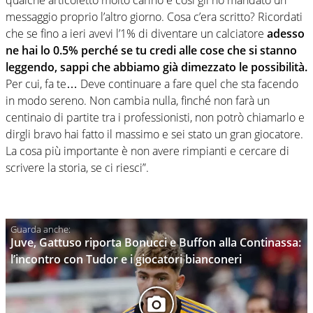
qualche articoletto molto carino e così gli ho mandato un
messaggio proprio l’altro giorno. Cosa c’era scritto? Ricordati
che se fino a ieri avevi l’1% di diventare un calciatore
adesso
ne hai lo 0.5% perché se tu credi alle cose che si stanno
leggendo, sappi che abbiamo già dimezzato le possibilità.
Per cui, fa te… Deve continuare a fare quel che sta facendo
in modo sereno. Non cambia nulla, finché non farà un
centinaio di partite tra i professionisti, non potrò chiamarlo e
dirgli bravo hai fatto il massimo e sei stato un gran giocatore.
La cosa più importante è non avere rimpianti e cercare di
scrivere la storia, se ci riesci”.
Juve, Gattuso riporta Bonucci e Buffon alla Continassa:
l’incontro con Tudor e i giocatori bianconeri