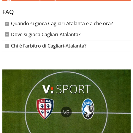
FAQ
Quando si gioca Cagliari-Atalanta e a che ora?
Lunedì 27 aprile 2026 alle ore 18:30.
Dove si gioca Cagliari-Atalanta?
All’Unipol Domus di Cagliari.
Chi è l’arbitro di Cagliari-Atalanta?
Juan Luca Sacchi; assistenti Vecchi e Moro, IV Di Marco, VAR
Marini, AVAR Fabbri.