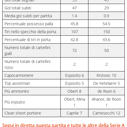
Gol totali subiti
47
29
Media gol subiti per partita
1.4
0.9
Percentuale possesso palla
45.8
54.5
Tiri nello specchio della porta
107
150
Percentuale di tiri in porta
42.8
43.6
Numero totale di cartellini
72
50
gialli
Numero totale di cartellini
2
2
rossi
Capocannoniere
Esposito 6
Krstovic 10
Top assistman
Esposito 5
De Ketelaere 5
Più ammonito
Obert 8
de Roon 6
Obert, Mina
Ahanor, de Roon
Più espulso
1
1
Clean sheet portiere
Caprile 7
Carnesecchi 12
Segui in diretta questa partita e tutte le altre della Serie A