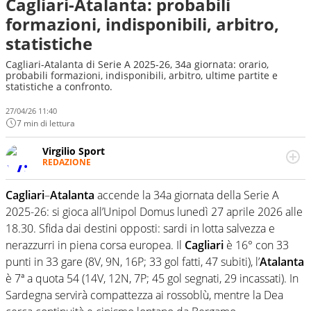
Cagliari-Atalanta: probabili
formazioni, indisponibili, arbitro,
statistiche
Cagliari-Atalanta di Serie A 2025-26, 34a giornata: orario,
probabili formazioni, indisponibili, arbitro, ultime partite e
statistiche a confronto.
27/04/26 11:40
7 min di lettura
Virgilio Sport
REDAZIONE
Da oltre 20 anni informa in modo obiettivo e
appassionato su tutto il mondo dello sport. Calcio,
Cagliari
–
Atalanta
accende la 34a giornata della Serie A
calciomercato, F1, Motomondiale ma anche tennis,
2025-26: si gioca all’Unipol Domus lunedì 27 aprile 2026 alle
volley, basket: su Virgilio Sport i tifosi e gli appassionati
sanno che troveranno sempre copertura completa e
18.30. Sfida dai destini opposti: sardi in lotta salvezza e
zero faziosità. La squadra di Virgilio Sport è formata da
nerazzurri in piena corsa europea. Il
Cagliari
è 16° con 33
giornalisti ed esperti di sport abili sia nel gioco di
punti in 33 gare (8V, 9N, 16P; 33 gol fatti, 47 subiti), l’
Atalanta
rimessa quando intercettano le notizie e le rilanciano
è 7ª a quota 54 (14V, 12N, 7P; 45 gol segnati, 29 incassati). In
verso la rete, sia nella costruzione dal basso quando
creano contenuti 100% originali ed esclusivi.
Sardegna servirà compattezza ai rossoblù, mentre la Dea