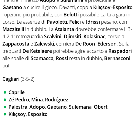
mentre in mezzo
Adopo
e
Sulemana
a protezione e
Gaetano
a cucire il gioco. Davanti, coppia
Kılıçsoy
–
Esposito
l’opzione più probabile, con
Belotti
possibile carta a gara in
corso. Le assenze di
Pavoletti
,
Felici
e
Idrissi
pesano, con
Mazzitelli
in dubbio. La
Atalanta
dovrebbe confermare il 3-
4-2-1: retroguardia
Scalvini
–
Djimsiti
–
Kolasinac
, corsie a
Zappacosta
e
Zalewski
, cerniera
De Roon
–
Ederson
. Sulla
trequarti
De Ketelaere
potrebbe agire accanto a
Raspadori
alle spalle di
Scamacca
;
Rossi
resta in dubbio,
Bernasconi
out.
Cagliari
(3-5-2)
Caprile
Zé Pedro
,
Mina
,
Rodríguez
Palestra
,
Adopo
,
Gaetano
,
Sulemana
,
Obert
Kılıçsoy
,
Esposito