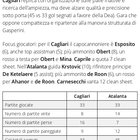
Cagliari
replica con organizzazione sulle palle inattive e
ricerca dell’ampiezza, ma deve alzare qualità e precisione
sotto porta (45 vs 33 gol segnati a favore della Dea). Gara che
oppone compattezza e ripartenze alla manovra strutturata di
Gasperini.
Focus giocatori: per il
Cagliari
il capocannoniere è
Esposito
(6), anche top assistman (5); più ammonito
Obert
(8), un
rosso a testa per
Obert
e
Mina
.
Caprile
a quota 7 clean
sheet. Nell’
Atalanta
guida
Krstovic
(10), rifinitore principe
De Ketelaere
(5 assist); più ammonito
de Roon
(6), un rosso
per
Ahanor
e
de Roon
.
Carnesecchi
vanta 12 clean sheet.
Cagliari
Atalanta
Partite giocate
33
33
Numero di partite vinte
8
14
Numero di partite perse
16
7
Numero di partite pareggiate
9
12
Gol totali segnati
33
45