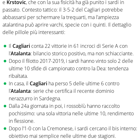
e
Krstovic
, che con la sua fisicità ha già punito i sardi in
passato. Contesto tattico: il 3-5-2 del Cagliari potrebbe
abbassarsi per schermare la trequarti, ma l’ampiezza
atalantina può aprire varchi, specie con i quinti. Il dettaglio
delle pillole più interessanti:
Il
Cagliari
conta 22 vittorie in 61 incroci di Serie A con
l’
Atalanta
: bilancio storico positivo, ma non schiacciante.
Dopo il filotto 2017-2019, i sardi hanno vinto solo 2 delle
ultime 10 sfide di campionato contro la Dea: tendenza
ribaltata.
In casa, il
Cagliari
ha perso 5 delle ultime 6 contro
l’
Atalanta
: serie che certifica il recente dominio
nerazzurro in Sardegna.
Dalla 24a giornata in poi, i rossoblù hanno raccolto
pochissimo: una sola vittoria nelle ultime 10, rendimento
in flessione.
Dopo l’1-0 con la Cremonese, i sardi cercano il bis interno:
obiettivo mai semplice nelle ultime due stagioni.