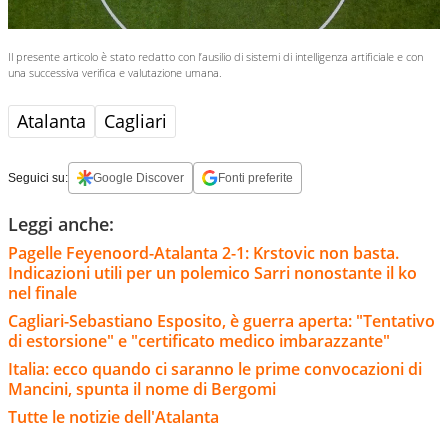
Il presente articolo è stato redatto con l’ausilio di sistemi di intelligenza artificiale e con
una successiva verifica e valutazione umana.
Atalanta
Cagliari
Seguici su:
Google Discover
Fonti preferite
Leggi anche:
Pagelle Feyenoord-Atalanta 2-1: Krstovic non basta.
Indicazioni utili per un polemico Sarri nonostante il ko
nel finale
Cagliari-Sebastiano Esposito, è guerra aperta: "Tentativo
di estorsione" e "certificato medico imbarazzante"
Italia: ecco quando ci saranno le prime convocazioni di
Mancini, spunta il nome di Bergomi
Tutte le notizie dell'Atalanta