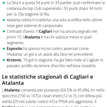
La Dea è a quota 54 punti in 33 partite: può confermare la
costanza da top club superando i 55 punti dopo 34 turni
per la 10a stagione di fila.
Atalanta solida in trasferta: una sola sconfitta nelle ultime
nove gare esterne di campionato.
Contrasti d’avvio: il
Cagliari
non ha ancora segnato nei
primi 15’, l’
Atalanta
è tra chi subisce meno in quel
segmento.
Esposito
ha spesso inciso contro avversari come
l’Atalanta: un gol e un assist alla Dea nei precedenti.
Krstovic
, 10 gol in stagione, ha già fatto male al Cagliari in
passato: profilo da tenere d’occhio nell’area rossoblù.
Le statistiche stagionali di Cagliari e
Atalanta
L’
Atalanta
comanda per possesso (54.5% vs 45.8%), tiri nello
specchio (150 vs 107) e clean sheet (12 vs 7), con difesa più
solida (29 reti subite contro 47) e PPDA più aggressivo. Il