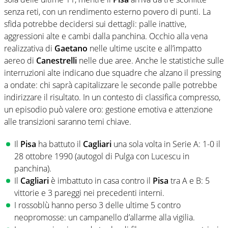
senza reti, con un rendimento esterno povero di punti. La
sfida potrebbe decidersi sui dettagli: palle inattive,
aggressioni alte e cambi dalla panchina. Occhio alla vena
realizzativa di
Gaetano
nelle ultime uscite e all’impatto
aereo di
Canestrelli
nelle due aree. Anche le statistiche sulle
interruzioni alte indicano due squadre che alzano il pressing
a ondate: chi saprà capitalizzare le seconde palle potrebbe
indirizzare il risultato. In un contesto di classifica compresso,
un episodio può valere oro: gestione emotiva e attenzione
alle transizioni saranno temi chiave.
Il
Pisa
ha battuto il
Cagliari
una sola volta in Serie A: 1-0 il
28 ottobre 1990 (autogol di Pulga con Lucescu in
panchina).
Il
Cagliari
è imbattuto in casa contro il
Pisa
tra A e B: 5
vittorie e 3 pareggi nei precedenti interni.
I rossoblù hanno perso 3 delle ultime 5 contro
neopromosse: un campanello d’allarme alla vigilia.