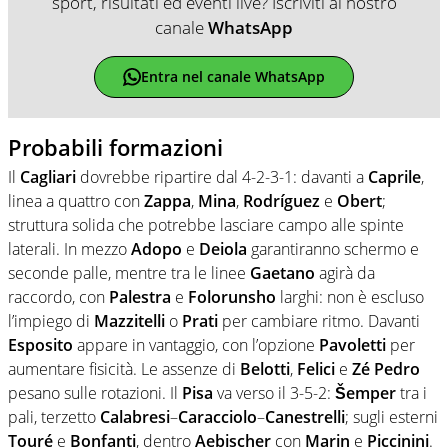
sport, risultati ed eventi live? Iscriviti al nostro
canale
WhatsApp
Entra nel canale WhatsApp
Probabili formazioni
Il
Cagliari
dovrebbe ripartire dal 4-2-3-1: davanti a
Caprile
,
linea a quattro con
Zappa
,
Mina
,
Rodríguez
e
Obert
;
struttura solida che potrebbe lasciare campo alle spinte
laterali. In mezzo
Adopo
e
Deiola
garantiranno schermo e
seconde palle, mentre tra le linee
Gaetano
agirà da
raccordo, con
Palestra
e
Folorunsho
larghi: non è escluso
l’impiego di
Mazzitelli
o
Prati
per cambiare ritmo. Davanti
Esposito
appare in vantaggio, con l’opzione
Pavoletti
per
aumentare fisicità. Le assenze di
Belotti
,
Felici
e
Zé Pedro
pesano sulle rotazioni. Il
Pisa
va verso il 3-5-2:
Šemper
tra i
pali, terzetto
Calabresi
–
Caracciolo
–
Canestrelli
; sugli esterni
Touré
e
Bonfanti
, dentro
Aebischer
con
Marin
e
Piccinini
.