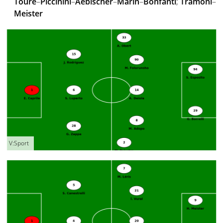
Touré
–
Piccinini
–
Aebischer
–
Marin
–
Bonfanti
;
Tramoni
–
Meister
V:Sport