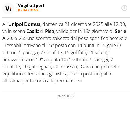
Virgilio Sport
REDAZIONE
Da oltre 20 anni informa in modo obiettivo e
appassionato su tutto il mondo dello sport. Calcio,
All’
Unipol Domus
, domenica 21 dicembre 2025 alle 12:30,
calciomercato, F1, Motomondiale ma anche tennis,
va in scena
Cagliari
–
Pisa
, valida per la 16a giornata di
Serie
volley, basket: su Virgilio Sport i tifosi e gli appassionati
sanno che troveranno sempre copertura completa e
A
2025-26: uno scontro salvezza dal peso specifico notevole.
zero faziosità. La squadra di Virgilio Sport è formata da
I rossoblù arrivano al 15° posto con 14 punti in 15 gare (3
giornalisti ed esperti di sport abili sia nel gioco di
vittorie, 5 pareggi, 7 sconfitte; 15 gol fatti, 21 subiti), i
rimessa quando intercettano le notizie e le rilanciano
nerazzurri sono 19° a quota 10 (1 vittoria, 7 pareggi, 7
verso la rete, sia nella costruzione dal basso quando
creano contenuti 100% originali ed esclusivi.
sconfitte; 10 gol segnati, 20 incassati). Gara che promette
equilibrio e tensione agonistica, con la posta in palio
altissima per la corsa alla permanenza.