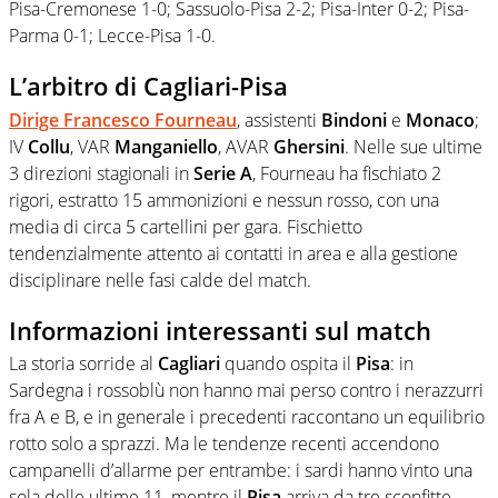
Pisa-Cremonese 1-0; Sassuolo-Pisa 2-2; Pisa-Inter 0-2; Pisa-
Parma 0-1; Lecce-Pisa 1-0.
L’arbitro di Cagliari-Pisa
Dirige
Francesco Fourneau
, assistenti
Bindoni
e
Monaco
;
IV
Collu
, VAR
Manganiello
, AVAR
Ghersini
. Nelle sue ultime
3 direzioni stagionali in
Serie A
, Fourneau ha fischiato 2
rigori, estratto 15 ammonizioni e nessun rosso, con una
media di circa 5 cartellini per gara. Fischietto
tendenzialmente attento ai contatti in area e alla gestione
disciplinare nelle fasi calde del match.
Informazioni interessanti sul match
La storia sorride al
Cagliari
quando ospita il
Pisa
: in
Sardegna i rossoblù non hanno mai perso contro i nerazzurri
fra A e B, e in generale i precedenti raccontano un equilibrio
rotto solo a sprazzi. Ma le tendenze recenti accendono
campanelli d’allarme per entrambe: i sardi hanno vinto una
sola delle ultime 11, mentre il
Pisa
arriva da tre sconfitte