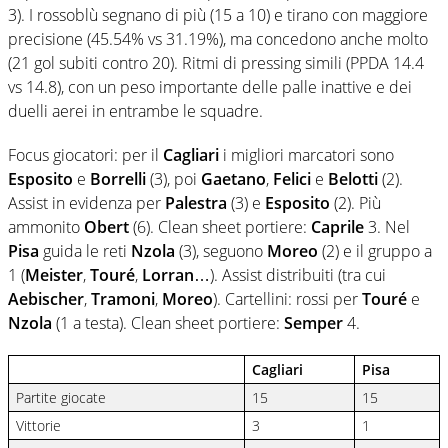
3). I rossoblù segnano di più (15 a 10) e tirano con maggiore
precisione (45.54% vs 31.19%), ma concedono anche molto
(21 gol subiti contro 20). Ritmi di pressing simili (PPDA 14.4
vs 14.8), con un peso importante delle palle inattive e dei
duelli aerei in entrambe le squadre.
Focus giocatori: per il
Cagliari
i migliori marcatori sono
Esposito
e
Borrelli
(3), poi
Gaetano
,
Felici
e
Belotti
(2).
Assist in evidenza per
Palestra
(3) e
Esposito
(2). Più
ammonito
Obert
(6). Clean sheet portiere:
Caprile
3. Nel
Pisa
guida le reti
Nzola
(3), seguono
Moreo
(2) e il gruppo a
1 (
Meister
,
Touré
,
Lorran
…). Assist distribuiti (tra cui
Aebischer
,
Tramoni
,
Moreo
). Cartellini: rossi per
Touré
e
Nzola
(1 a testa). Clean sheet portiere:
Semper
4.
Cagliari
Pisa
Partite giocate
15
15
Vittorie
3
1