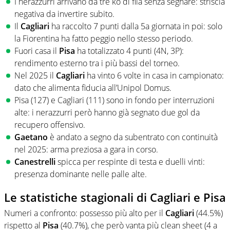
I nerazzurri arrivano da tre ko di fila senza segnare: striscia
negativa da invertire subito.
Il
Cagliari
ha raccolto 7 punti dalla 5a giornata in poi: solo
la Fiorentina ha fatto peggio nello stesso periodo.
Fuori casa il
Pisa
ha totalizzato 4 punti (4N, 3P):
rendimento esterno tra i più bassi del torneo.
Nel 2025 il
Cagliari
ha vinto 6 volte in casa in campionato:
dato che alimenta fiducia all’Unipol Domus.
Pisa (127) e Cagliari (111) sono in fondo per interruzioni
alte: i nerazzurri però hanno già segnato due gol da
recupero offensivo.
Gaetano
è andato a segno da subentrato con continuità
nel 2025: arma preziosa a gara in corso.
Canestrelli
spicca per respinte di testa e duelli vinti:
presenza dominante nelle palle alte.
Le statistiche stagionali di Cagliari e Pisa
Numeri a confronto: possesso più alto per il
Cagliari
(44.5%)
rispetto al
Pisa
(40.7%), che però vanta più clean sheet (4 a