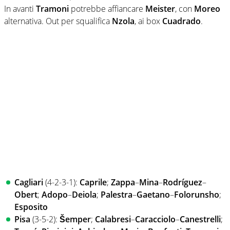
In avanti
Tramoni
potrebbe affiancare
Meister
, con
Moreo
alternativa. Out per squalifica
Nzola
, ai box
Cuadrado
.
Cagliari
(4-2-3-1):
Caprile
;
Zappa
–
Mina
–
Rodríguez
–
Obert
;
Adopo
–
Deiola
;
Palestra
–
Gaetano
–
Folorunsho
;
Esposito
Pisa
(3-5-2):
Šemper
;
Calabresi
–
Caracciolo
–
Canestrelli
;