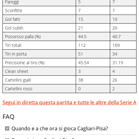
Pareggi
5
7
Sconfitte
7
7
Gol fatti
15
10
Gol subiti
21
20
Possesso palla (%)
44.5
40.7
Tiri totali
112
109
Tiri in porta
51
34
Precisione al tiro (%)
45.54
31.19
Clean sheet
3
4
Cartellini gialli
38
26
Cartellini rossi
0
2
Segui in diretta questa partita e tutte le altre della Serie A
FAQ
Quando e a che ora si gioca Cagliari-Pisa?
Cagliari-Pisa si gioca domenica 21 dicembre 2025 alle ore