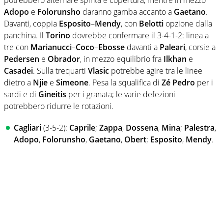
potrebbero alternare spinta e copertura, mentre in mezzo
Adopo
e
Folorunsho
daranno gamba accanto a
Gaetano
.
Davanti, coppia
Esposito
–
Mendy
, con
Belotti
opzione dalla
panchina. Il
Torino
dovrebbe confermare il 3-4-1-2: linea a
tre con
Marianucci
–
Coco
–
Ebosse
davanti a
Paleari
, corsie a
Pedersen
e
Obrador
, in mezzo equilibrio fra
Ilkhan
e
Casadei
. Sulla trequarti
Vlasic
potrebbe agire tra le linee
dietro a
Njie
e
Simeone
. Pesa la squalifica di
Zé Pedro
per i
sardi e di
Gineitis
per i granata; le varie defezioni
potrebbero ridurre le rotazioni.
Cagliari
(3-5-2):
Caprile
;
Zappa
,
Dossena
,
Mina
;
Palestra
,
Adopo
,
Folorunsho
,
Gaetano
,
Obert
;
Esposito
,
Mendy
.