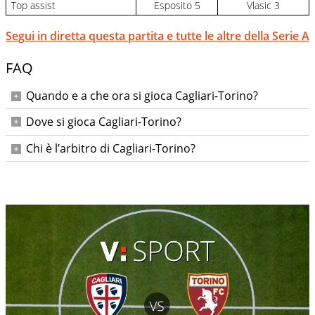
Top assist
Esposito 5
Vlasic 3
Segui in diretta questa partita e tutte le altre della Serie A
FAQ
Quando e a che ora si gioca Cagliari-Torino?
Domenica 17 maggio 2026 alle ore 20:45.
Dove si gioca Cagliari-Torino?
All’Unipol Domus di Cagliari.
Chi è l’arbitro di Cagliari-Torino?
Alberto Arena. Assistenti Bercigli e Regattieri; IV Perri; VAR
Ghersini; AVAR Prontera.