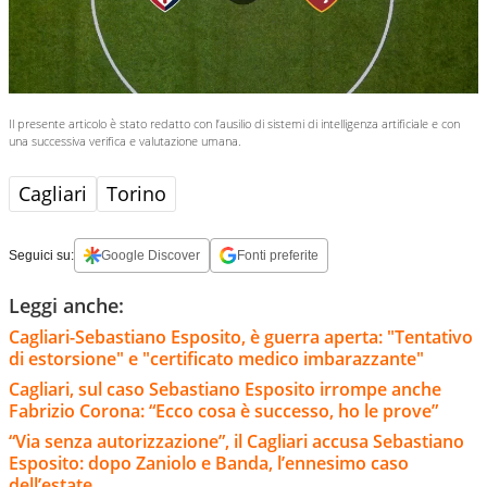
Il presente articolo è stato redatto con l’ausilio di sistemi di intelligenza artificiale e con
una successiva verifica e valutazione umana.
Cagliari
Torino
Seguici su:
Google Discover
Fonti preferite
Leggi anche:
Cagliari-Sebastiano Esposito, è guerra aperta: "Tentativo
di estorsione" e "certificato medico imbarazzante"
Cagliari, sul caso Sebastiano Esposito irrompe anche
Fabrizio Corona: “Ecco cosa è successo, ho le prove”
“Via senza autorizzazione”, il Cagliari accusa Sebastiano
Esposito: dopo Zaniolo e Banda, l’ennesimo caso
dell’estate