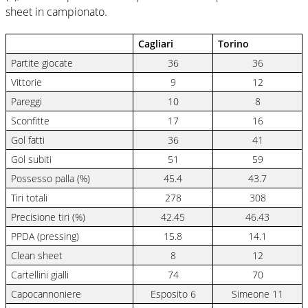
sheet in campionato.
Cagliari
Torino
Partite giocate
36
36
Vittorie
9
12
Pareggi
10
8
Sconfitte
17
16
Gol fatti
36
41
Gol subiti
51
59
Possesso palla (%)
45.4
43.7
Tiri totali
278
308
Precisione tiri (%)
42.45
46.43
PPDA (pressing)
15.8
14.1
Clean sheet
8
12
Cartellini gialli
74
70
Capocannoniere
Esposito 6
Simeone 11