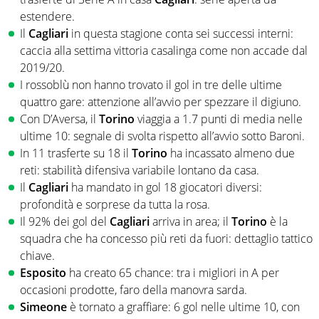
estendere.
Il
Cagliari
in questa stagione conta sei successi interni:
caccia alla settima vittoria casalinga come non accade dal
2019/20.
I rossoblù non hanno trovato il gol in tre delle ultime
quattro gare: attenzione all’avvio per spezzare il digiuno.
Con D’Aversa, il
Torino
viaggia a 1.7 punti di media nelle
ultime 10: segnale di svolta rispetto all’avvio sotto Baroni.
In 11 trasferte su 18 il
Torino
ha incassato almeno due
reti: stabilità difensiva variabile lontano da casa.
Il
Cagliari
ha mandato in gol 18 giocatori diversi:
profondità e sorprese da tutta la rosa.
Il 92% dei gol del
Cagliari
arriva in area; il
Torino
è la
squadra che ha concesso più reti da fuori: dettaglio tattico
chiave.
Esposito
ha creato 65 chance: tra i migliori in A per
occasioni prodotte, faro della manovra sarda.
Simeone
è tornato a graffiare: 6 gol nelle ultime 10, con