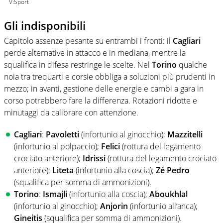
V:Sport
Gli indisponibili
Capitolo assenze pesante su entrambi i fronti: il
Cagliari
perde alternative in attacco e in mediana, mentre la
squalifica in difesa restringe le scelte. Nel
Torino
qualche
noia tra trequarti e corsie obbliga a soluzioni più prudenti in
mezzo; in avanti, gestione delle energie e cambi a gara in
corso potrebbero fare la differenza. Rotazioni ridotte e
minutaggi da calibrare con attenzione.
Cagliari
:
Pavoletti
(infortunio al ginocchio);
Mazzitelli
(infortunio al polpaccio);
Felici
(rottura del legamento
crociato anteriore);
Idrissi
(rottura del legamento crociato
anteriore);
Liteta
(infortunio alla coscia);
Zé Pedro
(squalifica per somma di ammonizioni).
Torino
:
Ismajli
(infortunio alla coscia);
Aboukhlal
(infortunio al ginocchio);
Anjorin
(infortunio all’anca);
Gineitis
(squalifica per somma di ammonizioni).