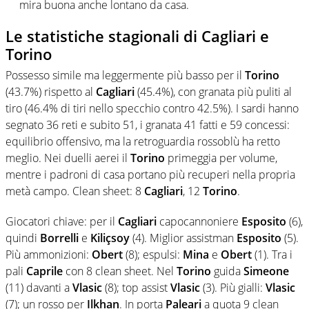
mira buona anche lontano da casa.
Le statistiche stagionali di Cagliari e
Torino
Possesso simile ma leggermente più basso per il
Torino
(43.7%) rispetto al
Cagliari
(45.4%), con granata più puliti al
tiro (46.4% di tiri nello specchio contro 42.5%). I sardi hanno
segnato 36 reti e subito 51, i granata 41 fatti e 59 concessi:
equilibrio offensivo, ma la retroguardia rossoblù ha retto
meglio. Nei duelli aerei il
Torino
primeggia per volume,
mentre i padroni di casa portano più recuperi nella propria
metà campo. Clean sheet: 8
Cagliari
, 12
Torino
.
Giocatori chiave: per il
Cagliari
capocannoniere
Esposito
(6),
quindi
Borrelli
e
Kiliçsoy
(4). Miglior assistman
Esposito
(5).
Più ammonizioni:
Obert
(8); espulsi:
Mina
e
Obert
(1). Tra i
pali
Caprile
con 8 clean sheet. Nel
Torino
guida
Simeone
(11) davanti a
Vlasic
(8); top assist
Vlasic
(3). Più gialli:
Vlasic
(7); un rosso per
Ilkhan
. In porta
Paleari
a quota 9 clean