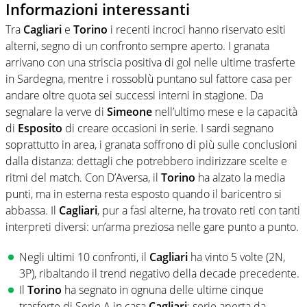
Informazioni interessanti
Tra
Cagliari
e
Torino
i recenti incroci hanno riservato esiti
alterni, segno di un confronto sempre aperto. I granata
arrivano con una striscia positiva di gol nelle ultime trasferte
in Sardegna, mentre i rossoblù puntano sul fattore casa per
andare oltre quota sei successi interni in stagione. Da
segnalare la verve di
Simeone
nell’ultimo mese e la capacità
di
Esposito
di creare occasioni in serie. I sardi segnano
soprattutto in area, i granata soffrono di più sulle conclusioni
dalla distanza: dettagli che potrebbero indirizzare scelte e
ritmi del match. Con D’Aversa, il
Torino
ha alzato la media
punti, ma in esterna resta esposto quando il baricentro si
abbassa. Il
Cagliari
, pur a fasi alterne, ha trovato reti con tanti
interpreti diversi: un’arma preziosa nelle gare punto a punto.
Negli ultimi 10 confronti, il
Cagliari
ha vinto 5 volte (2N,
3P), ribaltando il trend negativo della decade precedente.
Il
Torino
ha segnato in ognuna delle ultime cinque
trasferte di Serie A in casa
Cagliari
: serie aperta da