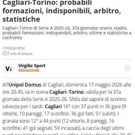
Cagliari-Torino: probabili
formazioni, indisponibili, arbitro,
statistiche
Cagliari-Torino di Serie A 2025-26, 37a giornata: orario, stadio,
probabili formazioni, indisponibili, arbitro, ultime e statistiche a
confronto
17/05/26 09:52
7 min di lettura
Virgilio Sport
REDAZIONE
Da oltre 20 anni informa in modo obiettivo e
appassionato su tutto il mondo dello sport. Calcio,
All’
Unipol Domus
di Cagliari, domenica 17 maggio 2026 alle
calciomercato, F1, Motomondiale ma anche tennis,
ore 20.45, va in scena
Cagliari
–
Torino
, valida per la 37a
volley, basket: su Virgilio Sport i tifosi e gli appassionati
sanno che troveranno sempre copertura completa e
giornata della Serie A 2025-26. Sfida dal sapore di scontro
zero faziosità. La squadra di Virgilio Sport è formata da
salvezza per i sardi:
Cagliari
16° con 37 punti in 36 gare (9
giornalisti ed esperti di sport abili sia nel gioco di
vittorie, 10 pareggi, 17 sconfitte; 36 gol fatti, 51 subiti). I
rimessa quando intercettano le notizie e le rilanciano
granata sono 12° a 44 punti (12 vittorie, 8 pareggi, 16
verso la rete, sia nella costruzione dal basso quando
creano contenuti 100% originali ed esclusivi.
sconfitte; 41 gol segnati, 59 incassati), a caccia degli ultimi