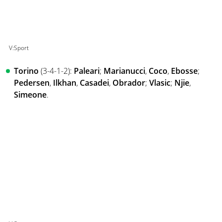
V:Sport
Torino
(3-4-1-2):
Paleari
;
Marianucci
,
Coco
,
Ebosse
;
Pedersen
,
Ilkhan
,
Casadei
,
Obrador
;
Vlasic
;
Njie
,
Simeone
.