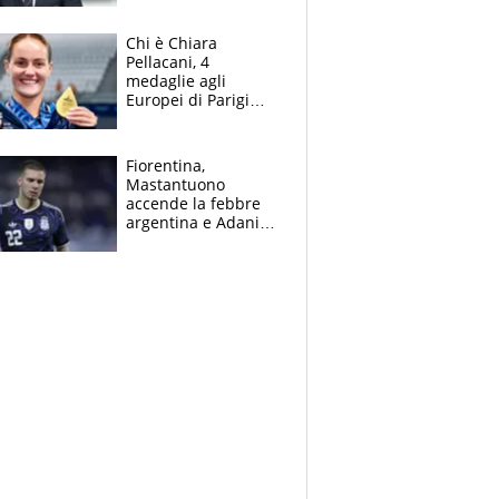
figlio Daniele
Chi è Chiara
Pellacani, 4
medaglie agli
Europei di Parigi
2026, papà
Giampaolo
giornalista, mamma
Fiorentina,
insegnante e il
Mastantuono
fratello calciatore
accende la febbre
argentina e Adani
impazzisce. Ma
Antognoni ‘rovina la
festa’ a Commisso