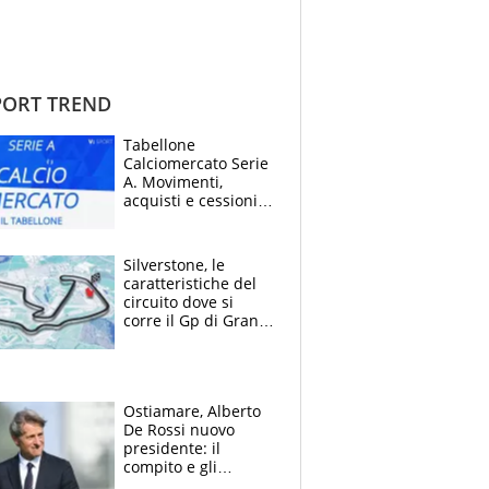
ORT TREND
Tabellone
Calciomercato Serie
A. Movimenti,
acquisti e cessioni:
estate 2026-27
Silverstone, le
caratteristiche del
circuito dove si
corre il Gp di Gran
Bretagna del
Motomondiale
Ostiamare, Alberto
De Rossi nuovo
presidente: il
compito e gli
obiettivi ricevuti dal