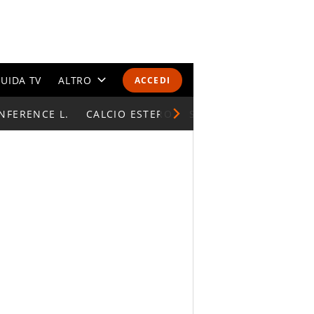
UIDA TV
ALTRO
ACCEDI
NFERENCE L.
CALENDARI E CLASSIFICHE
CALCIO ESTERO
SUPERCOPPA ITALIAN
ALTRI SPORT
MONDIALI 2026
OLIMPIADI
GOSSIP
LIFESTYLE