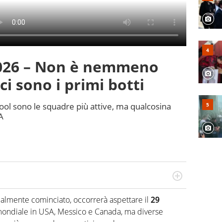
2026 – Non è nemmeno
ci sono i primi botti
ool sono le squadre più attive, ma qualcosina
A
tto calcio, basket e motociclismo, divoro film come
olutamente sana ossessione per le pellicole di Quentin
ialmente cominciato, occorrerà aspettare il
29
 fingo musicista.
mondiale in USA, Messico e Canada, ma diverse