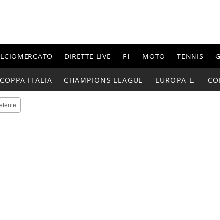
ALCIOMERCATO
DIRETTE LIVE
F1
MOTO
TENNIS
G
COPPA ITALIA
CHAMPIONS LEAGUE
EUROPA L.
CO
eferite