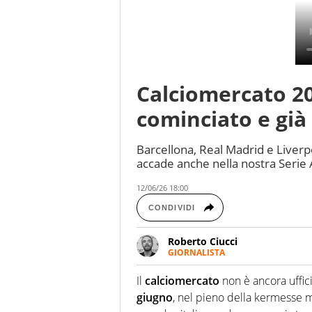
Calciomercato 
cominciato e già 
Barcellona, Real Madrid e Liverp
accade anche nella nostra Serie 
12/06/26 18:00
CONDIVIDI
Roberto Ciucci
GIORNALISTA
Appassionato di sport, soprattu
fossero noccioline. Ho una ass
Il
calciomercato
non è ancora uffic
Tarantino. Nel tempo libero mi
giugno
, nel pieno della kermesse 