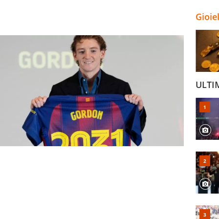
Gioie
ULTI