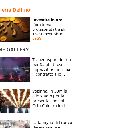
STORIE
lleria Delfino
SPECIALI
Investire in oro
L’oro torna
ESPERTI
protagonista tra gli
investimenti sicuri
LEGGI
CONTATTI
ME GALLERY
Trabzonspor, delirio
per Salah: tifosi
impazziti e lui firma
il contratto allo
stadio
Vozinha, in 30mila
allo stadio per la
presentazione al
Colo-Colo tra luci,
spettacolo, elicotteri
e paracadutisti
La famiglia di Franco
Baresi sempre