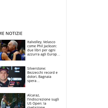
ME NOTIZIE
Italvolley, Velasco
come Phil Jackson:
due libri per ogni
azzurra agli Europei.
Quello per Sylla è
“geniale”
Silverstone:
Bezzecchi record e
dolori, Bagnaia
spera
nell'antidolorifico,
Marquez si tira fuori
e vota Aprilia
Alcaraz,
l’indiscrezione sugli
US Open: la
rivelazione