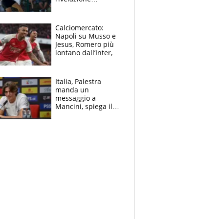
dell’amico
giornalista e il piano
B. Rune verso la
Calciomercato:
rinuncia
Napoli su Musso e
Jesus, Romero più
lontano dall’Inter,
delirio Mastantuono,
Juve su Trubin. Il
tabellone
Italia, Palestra
manda un
messaggio a
Mancini, spiega il
motivo del no
all’Inter e lancia
l'alleanza con
Donnarumma