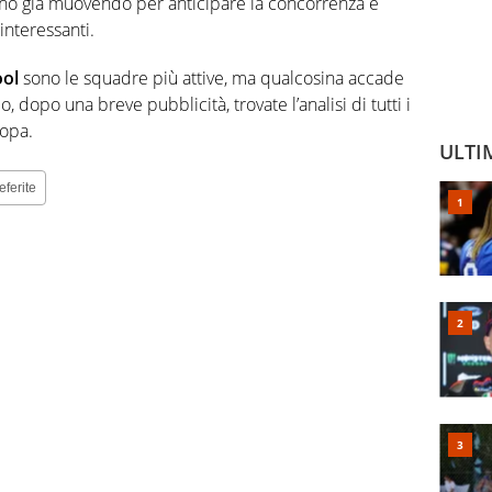
nno già muovendo per anticipare la concorrenza e
interessanti.
ool
sono le squadre più attive, ma qualcosina accade
o, dopo una breve pubblicità, trovate l’analisi di tutti i
ropa.
ULTI
eferite