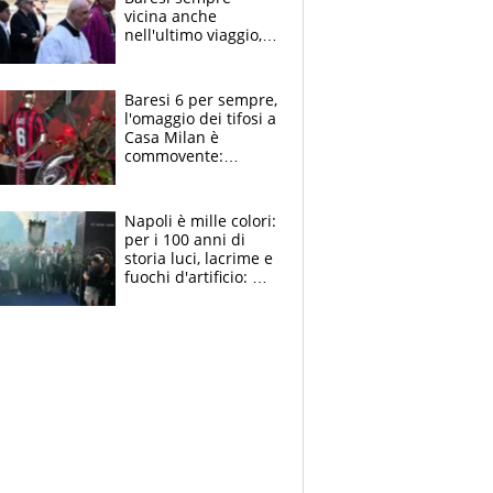
vicina anche
nell'ultimo viaggio,
la moglie Maura, i
figli e i suoi cari
circondati
Baresi 6 per sempre,
dall'affetto dei tifosi
l'omaggio dei tifosi a
Casa Milan è
commovente:
maglie, bandiere,
sciarpe, lacrime e
bigliettini
Napoli è mille colori:
per i 100 anni di
storia luci, lacrime e
fuochi d'artificio: De
Laurentiis salta al
coro anti-Juve