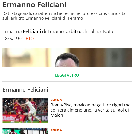
Ermanno Feliciani
Dati stagionali, caratteristiche tecniche, professione, curiosità
sull'arbitro Ermanno Feliciani di Teramo
Ermanno
Feliciani
di Teramo,
arbitro
di calcio. Nato il:
18/6/1991
BIO
LEGGI ALTRO
Ermanno Feliciani
SERIE A
Roma-Pisa, moviola: negati tre rigori ma
ce n’era almeno uno, la verità sui gol di
Malen
ANSA
SERIE A