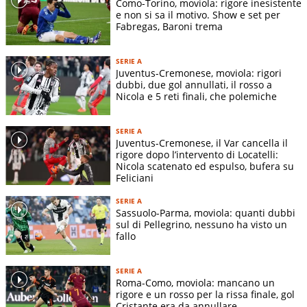
Como-Torino, moviola: rigore inesistente
e non si sa il motivo. Show e set per
Fabregas, Baroni trema
SERIE A
Juventus-Cremonese, moviola: rigori
dubbi, due gol annullati, il rosso a
Nicola e 5 reti finali, che polemiche
SERIE A
Juventus-Cremonese, il Var cancella il
rigore dopo l’intervento di Locatelli:
Nicola scatenato ed espulso, bufera su
Feliciani
SERIE A
Sassuolo-Parma, moviola: quanti dubbi
sul di Pellegrino, nessuno ha visto un
fallo
SERIE A
Roma-Como, moviola: mancano un
rigore e un rosso per la rissa finale, gol
Cristante era da annullare