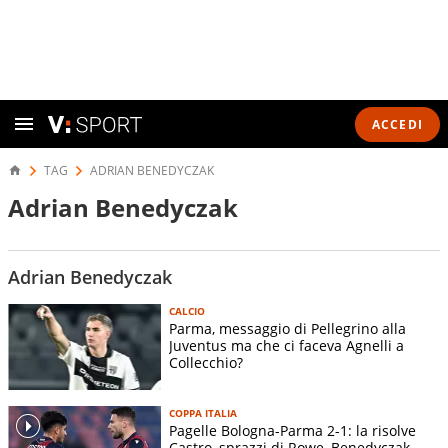
ACCEDI
TAG
ADRIAN BENEDYCZAK
Adrian Benedyczak
Adrian Benedyczak
CALCIO
Parma, messaggio di Pellegrino alla
Juventus ma che ci faceva Agnelli a
Collecchio?
COPPA ITALIA
Pagelle Bologna-Parma 2-1: la risolve
Castro, sprazzi di Rowe, Benedyczak