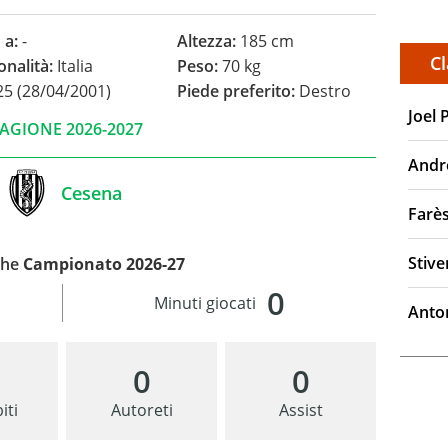
 a:
-
Altezza:
185 cm
Cl
onalità:
Italia
Peso:
70 kg
5 (28/04/2001)
Piede preferito:
Destro
Joel 
AGIONE 2026-2027
Andr
Cesena
Farè
Stiv
che
Campionato 2026-27
0
Minuti giocati
Anto
0
0
iti
Autoreti
Assist