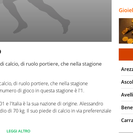
Gioie
o
i calcio, di ruolo portiere, che nella stagione
Arez
Ascol
alcio, di ruolo portiere, che nella stagione
numero di gioco in questa stagione è l'1.
Avell
 e l'Italia è la sua nazione di origine. Alessandro
Bene
o di 70 kg. Il suo piede di calcio in via preferenziale
Carr
 campionato Serie B 0 partite e non ha subito nessun
LEGGI ALTRO