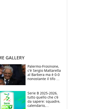
ME GALLERY
Palermo-Frosinone,
c'è Sergio Mattarella
al Barbera ma è 0-0
nonostante il tifo del
presidente della
Repubblica
Serie B 2025-2026,
tutto quello che c’è
da sapere: squadre,
calendario,