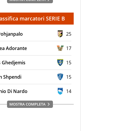
assifica marcatori SERIE B
Pohjanpalo
25
ea Adorante
17
s Ghedjemis
15
en Shpendi
15
nio Di Nardo
14
MOSTRA COMPLETA