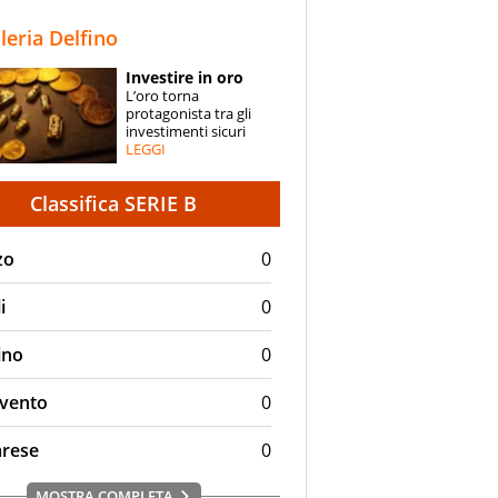
STORIE
lleria Delfino
SPECIALI
Investire in oro
L’oro torna
ESPERTI
protagonista tra gli
investimenti sicuri
LEGGI
CONTATTI
Classifica SERIE B
zo
0
i
0
ino
0
vento
0
arese
0
MOSTRA COMPLETA