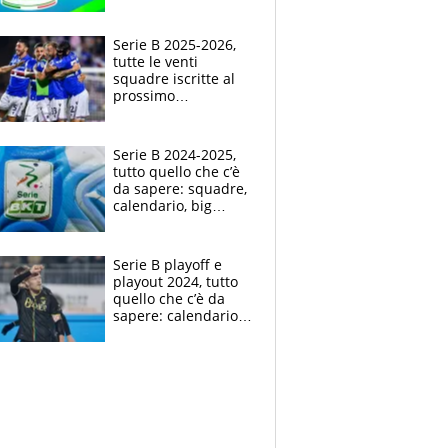
infrasettimanali,
pause nazionale,
playoff e playout
Serie B 2025-2026,
tutte le venti
squadre iscritte al
prossimo
campionato cadetto
Serie B 2024-2025,
tutto quello che c’è
da sapere: squadre,
calendario, big
match, playoff e
playout
Serie B playoff e
playout 2024, tutto
quello che c’è da
sapere: calendario,
orari e regolamento