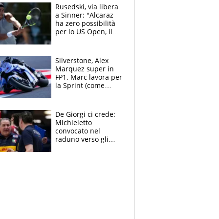
Rusedski, via libera
a Sinner: "Alcaraz
ha zero possibilità
per lo US Open, il
2026 forse è gà
finito per lui"
Silverstone, Alex
Marquez super in
FP1. Marc lavora per
la Sprint (come
Martin), bene
Bezzecchi
De Giorgi ci crede:
Michieletto
convocato nel
raduno verso gli
Europei. A sorpresa
torna Rychlicki