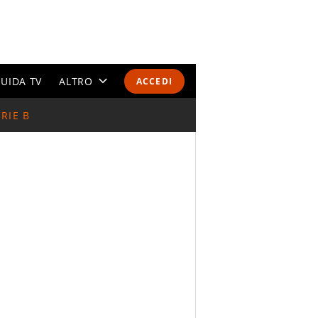
UIDA TV
ALTRO
ACCEDI
RIE B
CALENDARI E CLASSIFICHE
ALTRI SPORT
MONDIALI 2026
OLIMPIADI
GOSSIP
LIFESTYLE