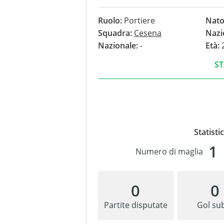
gol.
Ruolo:
Portiere
Nato
Squadra:
Cesena
Nazi
Nazionale:
-
Età:
2
ST
Statisti
1
Numero di maglia
0
0
Partite disputate
Gol sub