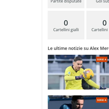
Partite disputate
Gol sub
0
0
Cartellini gialli
Cartellini
Le ultime notizie su Alex Mer
SERIE A
SERIE A