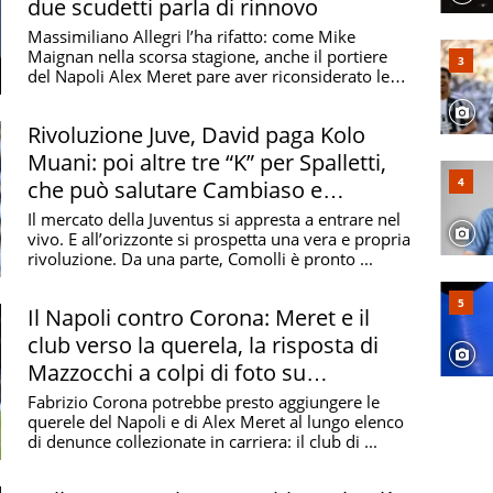
due scudetti parla di rinnovo
Massimiliano Allegri l’ha rifatto: come Mike
Maignan nella scorsa stagione, anche il portiere
del Napoli Alex Meret pare aver riconsiderato le
sue ...
Rivoluzione Juve, David paga Kolo
Muani: poi altre tre “K” per Spalletti,
che può salutare Cambiaso e
riabbracciare Meret
Il mercato della Juventus si appresta a entrare nel
vivo. E all’orizzonte si prospetta una vera e propria
rivoluzione. Da una parte, Comolli è pronto ...
Il Napoli contro Corona: Meret e il
club verso la querela, la risposta di
Mazzocchi a colpi di foto su
Instagram
Fabrizio Corona potrebbe presto aggiungere le
querele del Napoli e di Alex Meret al lungo elenco
di denunce collezionate in carriera: il club di ...