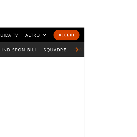
UIDA TV
ALTRO
ACCEDI
INDISPONIBILI
CALENDARI E CLASSIFICHE
SQUADRE
GIOCATORI SERIE A
ALTRI SPORT
MONDIALI 2026
OLIMPIADI
GOSSIP
LIFESTYLE