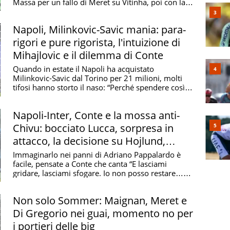
Massa per un fallo di Meret su Vitinha, poi con la
...
Napoli, Milinkovic-Savic mania: para-
rigori e pure rigorista, l'intuizione di
Mihajlovic e il dilemma di Conte
Quando in estate il Napoli ha acquistato
Milinkovic-Savic dal Torino per 21 milioni, molti
tifosi hanno storto il naso: “Perché spendere così
tanto ...
Napoli-Inter, Conte e la mossa anti-
Chivu: bocciato Lucca, sorpresa in
attacco, la decisione su Hojlund,
Meret ko
Immaginarlo nei panni di Adriano Pappalardo è
facile, pensate a Conte che canta “E lasciami
gridare, lasciami sfogare. Io non posso restare…
Seduto in ...
Non solo Sommer: Maignan, Meret e
Di Gregorio nei guai, momento no per
i portieri delle big