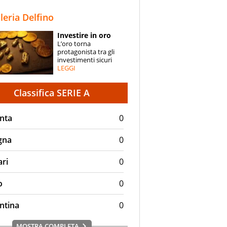
STORIE
lleria Delfino
SPECIALI
Investire in oro
L’oro torna
ESPERTI
protagonista tra gli
investimenti sicuri
LEGGI
CONTATTI
Classifica SERIE A
nta
0
gna
0
ari
0
o
0
ntina
0
MOSTRA COMPLETA