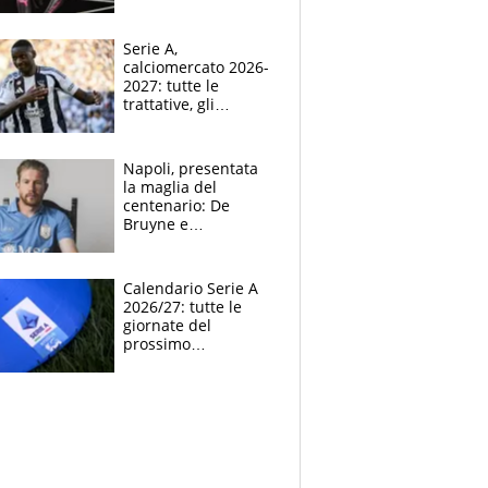
indossato a Raw il
kit away 2026-2027
Serie A,
calciomercato 2026-
2027: tutte le
trattative, gli
obiettivi, gli acquisti,
le indiscrezioni e i
colpi delle big
Napoli, presentata
la maglia del
centenario: De
Bruyne e
McTominay modelli
d’eccezione per la
nuova divisa home
Calendario Serie A
2026-2027
2026/27: tutte le
giornate del
prossimo
campionato di calcio
italiano