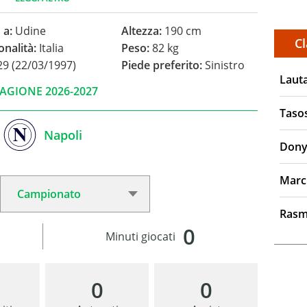
 a:
Udine
Altezza:
190 cm
Cl
onalità:
Italia
Peso:
82 kg
9 (22/03/1997)
Piede preferito:
Sinistro
Laut
AGIONE 2026-2027
Taso
Napoli
Dony
Marc
Rasm
0
Minuti giocati
0
0