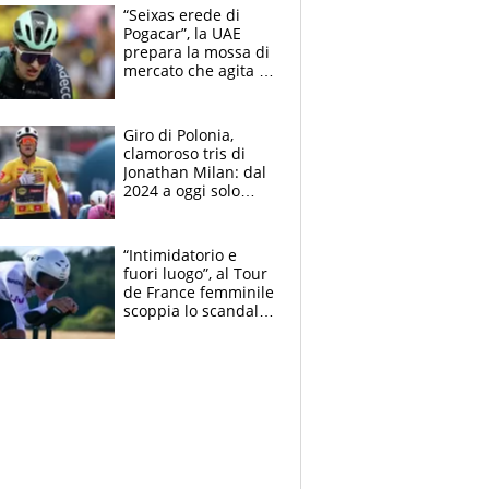
“Seixas erede di
Pogacar”, la UAE
prepara la mossa di
mercato che agita la
Francia. Ciccone,
che beffa alla Vuelta
a Burgos
Giro di Polonia,
clamoroso tris di
Jonathan Milan: dal
2024 a oggi solo
Pogacar ha vinto più
di lui. Bene Romele
e Skerl
“Intimidatorio e
fuori luogo”, al Tour
de France femminile
scoppia lo scandalo:
un uomo controlla i
reggiseni delle
atlete