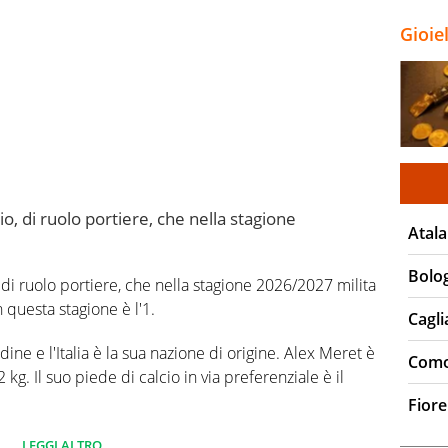
Gioie
o, di ruolo portiere, che nella stagione
Atala
Bolo
 di ruolo portiere, che nella stagione 2026/2027 milita
 questa stagione è l'1.
Cagli
ine e l'Italia è la sua nazione di origine. Alex Meret è
Com
g. Il suo piede di calcio in via preferenziale è il
Fiore
 campionato Serie A 0 partite e non ha subito nessun
LEGGI ALTRO