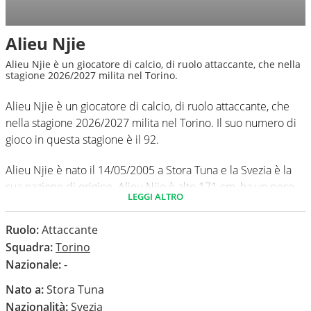
Alieu Njie
Alieu Njie è un giocatore di calcio, di ruolo attaccante, che nella
stagione 2026/2027 milita nel Torino.
Alieu Njie è un giocatore di calcio, di ruolo attaccante, che
nella stagione 2026/2027 milita nel Torino. Il suo numero di
gioco in questa stagione è il 92.
Alieu Njie è nato il 14/05/2005 a Stora Tuna e la Svezia è la
sua nazione di origine. Alieu Njie è alto 171 cm, ha un peso
LEGGI ALTRO
medio di 60 kg. Il suo piede di calcio in via preferenziale è il
destro.
Ruolo:
Attaccante
Squadra:
Torino
In questa stagione ha disputato nel campionato Serie A 0
Nazionale:
-
partite e non ha segnato nessun gol.
Nato a:
Stora Tuna
Nazionalità:
Svezia