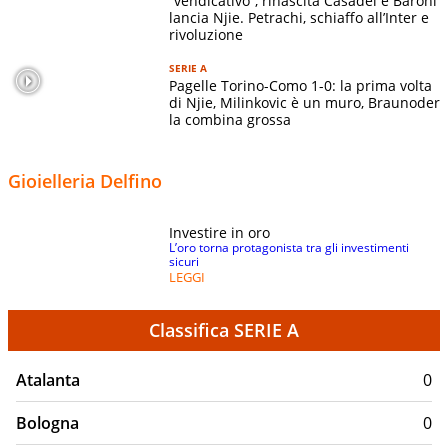
“vendicativo”, rinascita Casadei e Baroni
lancia Njie. Petrachi, schiaffo all’Inter e
rivoluzione
SERIE A
Pagelle Torino-Como 1-0: la prima volta
di Njie, Milinkovic è un muro, Braunoder
la combina grossa
Gioielleria Delfino
Investire in oro
L’oro torna protagonista tra gli investimenti
sicuri
LEGGI
Classifica SERIE A
Atalanta
0
Bologna
0