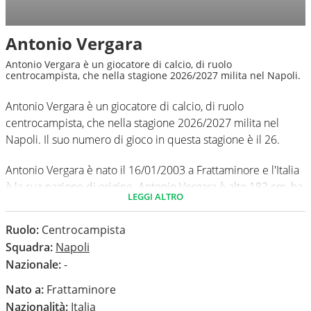
Antonio Vergara
Antonio Vergara è un giocatore di calcio, di ruolo
centrocampista, che nella stagione 2026/2027 milita nel Napoli.
Antonio Vergara è un giocatore di calcio, di ruolo
centrocampista, che nella stagione 2026/2027 milita nel
Napoli. Il suo numero di gioco in questa stagione è il 26.
Antonio Vergara è nato il 16/01/2003 a Frattaminore e l'Italia
è la sua nazione di origine. Antonio Vergara è alto 182 cm, ha
LEGGI ALTRO
un peso medio di 70 kg. Il suo piede di calcio in via
preferenziale è il sinistro.
Ruolo:
Centrocampista
Squadra:
Napoli
In questa stagione ha disputato nel campionato Serie A 0
Nazionale:
-
partite e non ha segnato nessun gol.
Nato a:
Frattaminore
Nazionalità:
Italia