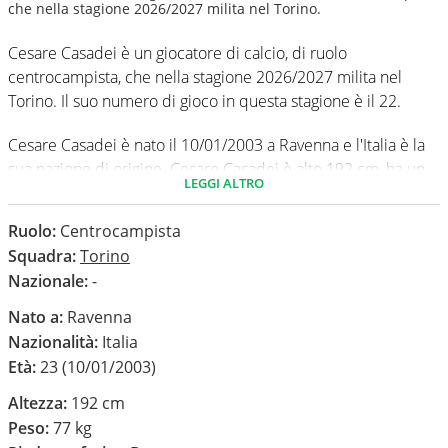
che nella stagione 2026/2027 milita nel Torino.
Cesare Casadei è un giocatore di calcio, di ruolo
centrocampista, che nella stagione 2026/2027 milita nel
Torino. Il suo numero di gioco in questa stagione è il 22.
Cesare Casadei è nato il 10/01/2003 a Ravenna e l'Italia è la
sua nazione di origine. Cesare Casadei è alto 192 cm, ha un
LEGGI ALTRO
peso medio di 77 kg. Il suo piede di calcio in via
preferenziale è il destro.
Ruolo:
Centrocampista
Squadra:
Torino
In questa stagione ha disputato nel campionato Serie A 0
Nazionale:
-
partite e non ha segnato nessun gol.
Nato a:
Ravenna
Nazionalità:
Italia
Età:
23 (10/01/2003)
Altezza:
192 cm
Peso:
77 kg