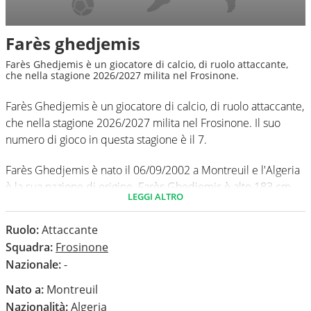
Farès ghedjemis
Farès Ghedjemis è un giocatore di calcio, di ruolo attaccante,
che nella stagione 2026/2027 milita nel Frosinone.
Farès Ghedjemis è un giocatore di calcio, di ruolo attaccante,
che nella stagione 2026/2027 milita nel Frosinone. Il suo
numero di gioco in questa stagione è il 7.
Farès Ghedjemis è nato il 06/09/2002 a Montreuil e l'Algeria
è la sua nazione di origine. Farès Ghedjemis è alto 183 cm,
LEGGI ALTRO
ha un peso medio di 82 kg. Il suo piede di calcio in via
preferenziale è il sinistro.
Ruolo:
Attaccante
Squadra:
Frosinone
In questa stagione ha disputato nel campionato Serie A 0
Nazionale:
-
partite e non ha segnato nessun gol.
Nato a:
Montreuil
Nazionalità:
Algeria