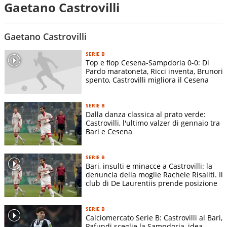
Gaetano Castrovilli
Gaetano Castrovilli
SERIE B
Top e flop Cesena-Sampdoria 0-0: Di
Pardo maratoneta, Ricci inventa, Brunori
spento, Castrovilli migliora il Cesena
SERIE B
Dalla danza classica al prato verde:
Castrovilli, l'ultimo valzer di gennaio tra
Bari e Cesena
SERIE B
Bari, insulti e minacce a Castrovilli: la
denuncia della moglie Rachele Risaliti. Il
club di De Laurentiis prende posizione
SERIE B
Calciomercato Serie B: Castrovilli al Bari,
Pafundi sceglie la Sampdoria, idea