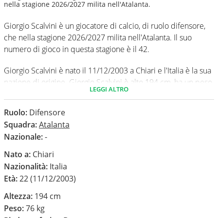
nella stagione 2026/2027 milita nell'Atalanta.
Giorgio Scalvini è un giocatore di calcio, di ruolo difensore,
che nella stagione 2026/2027 milita nell'Atalanta. Il suo
numero di gioco in questa stagione è il 42.
Giorgio Scalvini è nato il 11/12/2003 a Chiari e l'Italia è la sua
nazione di origine. Giorgio Scalvini è alto 194 cm, ha un peso
LEGGI ALTRO
medio di 76 kg. Il suo piede di calcio in via preferenziale è il
destro.
Ruolo:
Difensore
Squadra:
Atalanta
In questa stagione ha disputato nel campionato Serie A 0
Nazionale:
-
partite e non ha segnato nessun gol.
Nato a:
Chiari
Nazionalità:
Italia
Età:
22 (11/12/2003)
Altezza:
194 cm
Peso:
76 kg