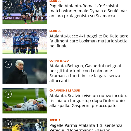
SERIE A
Pagelle Atalanta-Roma 1-0: Scalvini
match winner, male Dybala e Soulé. Var
ancora protagonista su Scamacca
SERIE A
Atalanta-Lecce 4-1 pagelle: De Ketelaere
fa dimenticare Lookman ma Juric sbotta
nel finale
COPPA ITALIA
Atalanta-Bologna, Gasperini nei guai
per gli infortuni: con Lookman e
Scamacca fuori finisce la gara senza
attaccanti
CHAMPIONS LEAGUE
Atalanta, Scalvini vive un nuovo incubo:
rischia un lungo stop dopo l’infortunio
alla spalla. Gasperini preoccupato
SERIE A
Pagelle Parma-Atalanta 1-3: sentenza
Retegui, "Dobermann" Ederson,