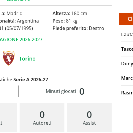
 a:
Madrid
Altezza:
180 cm
Cl
onalità:
Argentina
Peso:
81 kg
1 (05/07/1995)
Piede preferito:
Destro
Laut
AGIONE 2026-2027
Taso
Torino
Dony
Marc
stiche
Serie A 2026-27
0
Minuti giocati
Rasm
0
0
ti
Autoreti
Assist