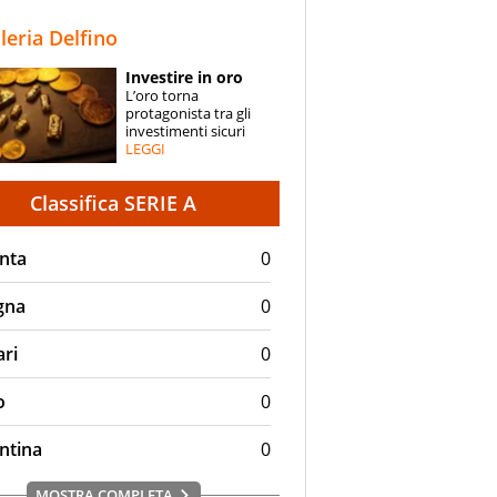
STORIE
lleria Delfino
SPECIALI
Investire in oro
L’oro torna
ESPERTI
protagonista tra gli
investimenti sicuri
LEGGI
CONTATTI
Classifica SERIE A
nta
0
gna
0
ari
0
o
0
ntina
0
MOSTRA COMPLETA