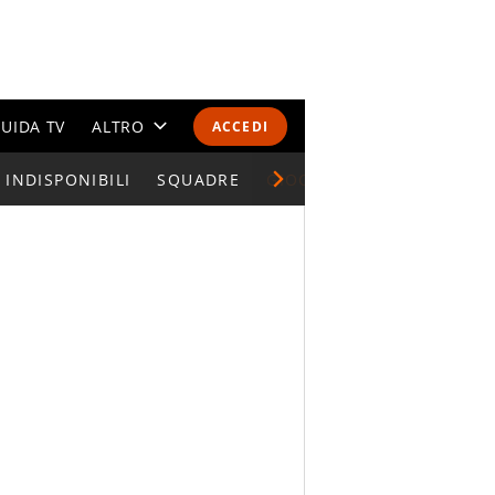
UIDA TV
ALTRO
ACCEDI
INDISPONIBILI
CALENDARI E CLASSIFICHE
SQUADRE
GIOCATORI SERIE A
ALTRI SPORT
MONDIALI 2026
OLIMPIADI
GOSSIP
LIFESTYLE