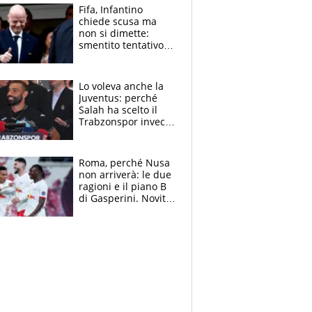
Fifa, Infantino
chiede scusa ma
non si dimette:
smentito tentativo di
corruzione al
Marocco
Lo voleva anche la
Juventus: perché
Salah ha scelto il
Trabzonspor invece
di un top club
Roma, perché Nusa
non arriverà: le due
ragioni e il piano B
di Gasperini. Novità
su Pellegrini e
Cacciamani