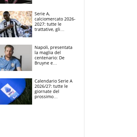
indossato a Raw il
kit away 2026-2027
Serie A,
calciomercato 2026-
2027: tutte le
trattative, gli
obiettivi, gli acquisti,
le indiscrezioni e i
colpi delle big
Napoli, presentata
la maglia del
centenario: De
Bruyne e
McTominay modelli
d’eccezione per la
nuova divisa home
Calendario Serie A
2026-2027
2026/27: tutte le
giornate del
prossimo
campionato di calcio
italiano