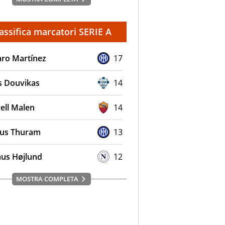
assifica marcatori SERIE A
aro Martínez
17
s Douvikas
14
ell Malen
14
us Thuram
13
us Højlund
12
MOSTRA COMPLETA