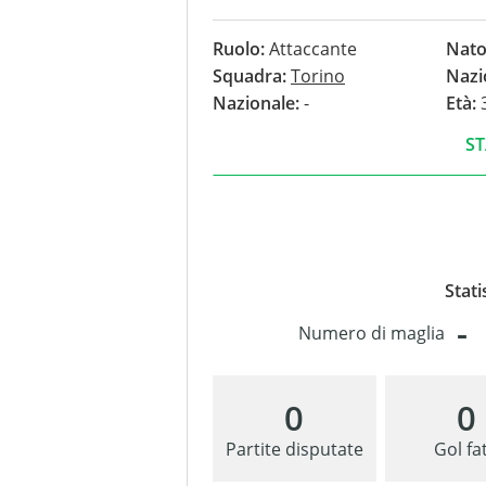
nessun gol.
Ruolo:
Attaccante
Nato
Squadra:
Torino
Nazi
Nazionale:
-
Età:
3
ST
Stati
-
Numero di maglia
0
0
Partite disputate
Gol fat