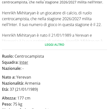
centrocampista, che nella stagione 2026/2027 milita nell'Inter.
Henrikh Mkhitaryan è un giocatore di calcio, di ruolo
centrocampista, che nella stagione 2026/2027 milita
nell'Inter. Il suo numero di gioco in questa stagione è il 22.
Henrikh Mkhitaryan è nato il 21/01/1989 a Yerevan e
l'Armenia è la sua nazione di origine. Henrikh Mkhitaryan è
LEGGI ALTRO
alto 177 cm, ha un peso medio di 75 kg. Il suo piede di calcio
in via preferenziale è il entrambi.
Ruolo:
Centrocampista
Squadra:
Inter
In questa stagione ha disputato nel campionato Serie A 0
Nazionale:
-
partite e non ha segnato nessun gol.
Nato a:
Yerevan
Nazionalità:
Armenia
Età:
37 (21/01/1989)
Altezza:
177 cm
Peso:
75 kg