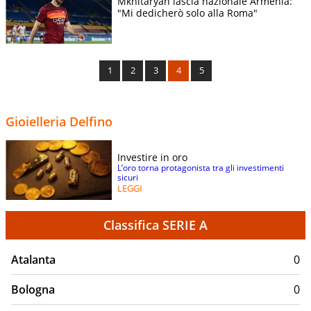
Mkhitaryan lascia nazionale Armenia:
"Mi dedicherò solo alla Roma"
1
2
3
4
5
Gioielleria Delfino
Investire in oro
L’oro torna protagonista tra gli investimenti
sicuri
LEGGI
Classifica SERIE A
Atalanta
0
Bologna
0