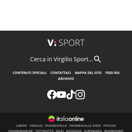
Cerca in Virgilio Sport...
CONTENUTI SPECIALI
CONTATTACI
MAPPA DEL SITO
FEED RSS
ARCHIVIO
LIBERO
VIRGILIO
PAGINEGIALLE
PAGINEGIALLE SHOP
PGCASA
PAGINEBIANCHE
TUTTOCITTÀ
DILEI
SIVIAGGIA
QUIFINANZA
BUONISSIMO