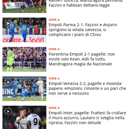
Ranieri sblocca, Mandragora pennella,
Fazzini e Fabbian dettano legge
SERIE A
Empoli-Parma 2-1: Fazzini e Anjorin
spingono la volata salvezza, si
complicano i piani di Chivu
SERIE A
Fiorentina-Empoli 2-1 pagelle: non
esiste solo Kean, Adli fa tutto,
Mandragora magia da Nazionale
SERIE A
Empoli-Venezia 2-2, pagelle e moviola:
papere, emozioni, rimonte e un pari che
non serve a nessuno
SERIE A
Empoli-Inter, pagelle: Frattesi fa crollare
il muro azzurro, Lautaro si sveglia nella
ripresa, Fazzini non delude