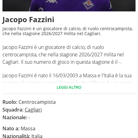
Jacopo Fazzini
Jacopo Fazzini è un giocatore di calcio, di ruolo centrocampista,
che nella stagione 2026/2027 milita nel Cagliari.
Jacopo Fazzini è un giocatore di calcio, di ruolo
centrocampista, che nella stagione 2026/2027 milita nel
Cagliari. Il suo numero di gioco in questa stagione è il -.
Jacopo Fazzini è nato il 16/03/2003 a Massa e l'Italia è la sua
nazione di origine. Jacopo Fazzini è alto 178 cm, ha un peso
LEGGI ALTRO
medio di 62 kg. Il suo piede di calcio in via preferenziale è il
destro.
Ruolo:
Centrocampista
Squadra:
Cagliari
In questa stagione ha disputato nel campionato Serie A 0
Nazionale:
-
partite e non ha segnato nessun gol.
Nato a:
Massa
Nazionalità:
Italia