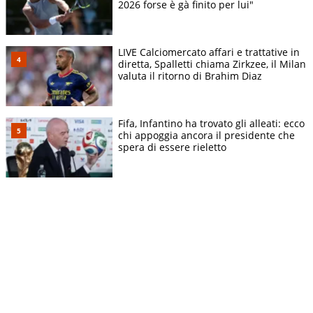
2026 forse è gà finito per lui"
LIVE Calciomercato affari e trattative in
diretta, Spalletti chiama Zirkzee, il Milan
valuta il ritorno di Brahim Diaz
Fifa, Infantino ha trovato gli alleati: ecco
chi appoggia ancora il presidente che
spera di essere rieletto