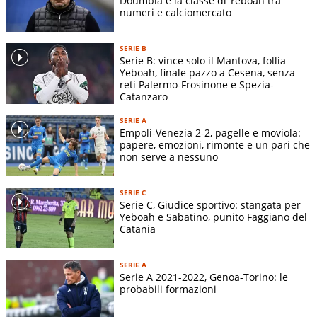
Doumbia e la classe di Yeboah tra
numeri e calciomercato
SERIE B
Serie B: vince solo il Mantova, follia
Yeboah, finale pazzo a Cesena, senza
reti Palermo-Frosinone e Spezia-
Catanzaro
SERIE A
Empoli-Venezia 2-2, pagelle e moviola:
papere, emozioni, rimonte e un pari che
non serve a nessuno
SERIE C
Serie C, Giudice sportivo: stangata per
Yeboah e Sabatino, punito Faggiano del
Catania
SERIE A
Serie A 2021-2022, Genoa-Torino: le
probabili formazioni