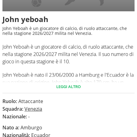
John yeboah
John Yeboah è un giocatore di calcio, di ruolo attaccante, che
nella stagione 2026/2027 milita nel Venezia.
John Yeboah è un giocatore di calcio, di ruolo attaccante, che
nella stagione 2026/2027 milita nel Venezia. Il suo numero di
gioco in questa stagione è il 10.
John Yeboah è nato il 23/06/2000 a Hamburg e l'Ecuador è la
sua nazione di origine. John Yeboah è alto 170 cm, ha un
LEGGI ALTRO
peso medio di 66 kg. Il suo piede di calcio in via
preferenziale è il sinistro.
Ruolo:
Attaccante
Squadra:
Venezia
In questa stagione ha disputato nel campionato Serie A 0
Nazionale:
-
partite e non ha segnato nessun gol.
Nato a:
Amburgo
Nazionalità:
Ecuador