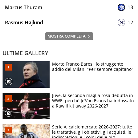
Marcus Thuram
13
Rasmus Højlund
12
MOSTRA COMPLETA
ULTIME GALLERY
Morto Franco Baresi, lo struggente
addio del Milan: "Per sempre capitano"
Juve, la seconda maglia rosa debutta in
WWE: perché Je’Von Evans ha indossato
a Raw il kit away 2026-2027
Serie A, calciomercato 2026-2027: tutte
le trattative, gli obiettivi, gli acquisti, le
indiscrezioni e i colpi delle big