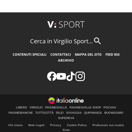
Cerca in Virgilio Sport...
CONTENUTI SPECIALI
CONTATTACI
MAPPA DEL SITO
FEED RSS
ARCHIVIO
LIBERO
VIRGILIO
PAGINEGIALLE
PAGINEGIALLE SHOP
PGCASA
PAGINEBIANCHE
TUTTOCITTÀ
DILEI
SIVIAGGIA
QUIFINANZA
BUONISSIMO
SUPEREVA
Chi siamo
Note Legali
Privacy
Cookie Policy
Preferenze sui cookie
Aiuto