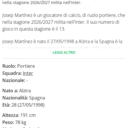
nella stagione 2026/2027 milita nell'Inter.
Josep Martínez è un giocatore di calcio, di ruolo portiere, che
nella stagione 2026/2027 milita nell'Inter. Il suo numero di
gioco in questa stagione è il 13.
Josep Martínez è nato il 27/05/1998 a Alzira e la Spagna è la
sua nazione di origine. Josep Martínez è alto 191 cm, ha un
LEGGI ALTRO
peso medio di 78 kg. Il suo piede di calcio in via
preferenziale è il destro.
Ruolo:
Portiere
Squadra:
Inter
In questa stagione ha disputato nel campionato Serie A 0
Nazionale:
-
partite e non ha subito nessun gol.
Nato a:
Alzira
Nazionalità:
Spagna
Età:
28 (27/05/1998)
Altezza:
191 cm
Peso:
78 kg