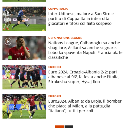
COPPA ITALIA
Inter-Udinese, malore a San Siro e
partita di Coppa Italia interrotta:
giocatori e tifosi col fiato sospeso
UEFA NATIONS LEAGUE
Nations League, Calhanoglu sa anche
sbagliare, Asllani sa anche segnare,
Lobotka spaventa Napoli, Francia ok: le
classifiche
EUROPEI
Euro 2024, Croazia-Albania 2-2: pari
albanese al 96', fa festa anche l'Italia,
Strakosha super, Hysaj flop
EUROPEI
Euro2024, Albania: da Broja, il bomber
che piace al Milan, alla pattuglia
“italiana”, tutti i pericoli