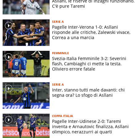
Asllani, le riserve di Inzaghi funzionano.
C'è pure Taremi
SERIE A
Pagelle Inter-Verona 1-0: Asllani
risponde alle critiche, Zalewski vivace,
Correa a una marcia
FEMMINILE
Svezia-Italia Femminile 3-2: Severini
flash, Cambiaghi ci mette la testa.
Oliviero errore fatale
SERIE A
Inter, stanno tutti male davanti: chi
segna ora? Lo sfogo di Asllani
COPPA ITALIA
Pagelle Inter-Udinese 2-0: Taremi
inventa e Arnautovic finalizza, Asllani
olimpico, nerazzurri ai quarti