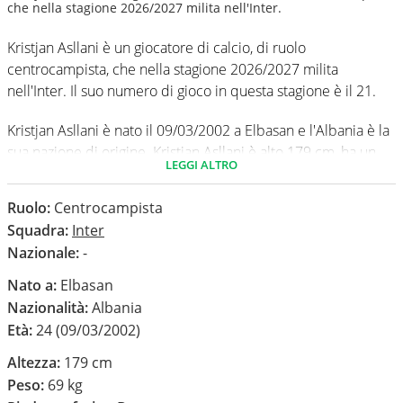
che nella stagione 2026/2027 milita nell'Inter.
Kristjan Asllani è un giocatore di calcio, di ruolo
centrocampista, che nella stagione 2026/2027 milita
nell'Inter. Il suo numero di gioco in questa stagione è il 21.
Kristjan Asllani è nato il 09/03/2002 a Elbasan e l'Albania è la
sua nazione di origine. Kristjan Asllani è alto 179 cm, ha un
LEGGI ALTRO
peso medio di 69 kg. Il suo piede di calcio in via
preferenziale è il destro.
Ruolo:
Centrocampista
Squadra:
Inter
In questa stagione ha disputato nel campionato Serie A 0
Nazionale:
-
partite e non ha segnato nessun gol.
Nato a:
Elbasan
Nazionalità:
Albania
Età:
24 (09/03/2002)
Altezza:
179 cm
Peso:
69 kg