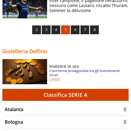
Inter campione, il pagellone nerazzurro:
nessuno come Lautaro, riscatto Thuram,
Sommer la delusione
2
3
4
5
6
7
8
Gioielleria Delfino
Investire in oro
L’oro torna protagonista tra gli investimenti
sicuri
LEGGI
Classifica SERIE A
Atalanta
0
Bologna
0