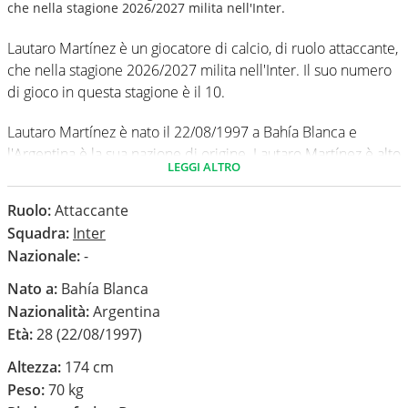
che nella stagione 2026/2027 milita nell'Inter.
Lautaro Martínez è un giocatore di calcio, di ruolo attaccante,
che nella stagione 2026/2027 milita nell'Inter. Il suo numero
di gioco in questa stagione è il 10.
Lautaro Martínez è nato il 22/08/1997 a Bahía Blanca e
l'Argentina è la sua nazione di origine. Lautaro Martínez è alto
LEGGI ALTRO
174 cm, ha un peso medio di 70 kg. Il suo piede di calcio in
via preferenziale è il destro.
Ruolo:
Attaccante
Squadra:
Inter
In questa stagione ha disputato nel campionato Serie A 0
Nazionale:
-
partite e non ha segnato nessun gol.
Nato a:
Bahía Blanca
Nazionalità:
Argentina
Età:
28 (22/08/1997)
Altezza:
174 cm
Peso:
70 kg