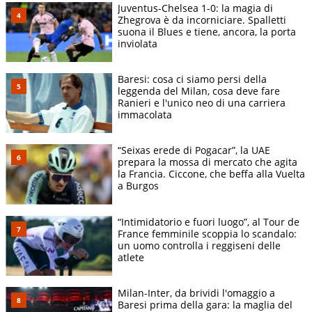
Juventus-Chelsea 1-0: la magia di
Zhegrova è da incorniciare. Spalletti
suona il Blues e tiene, ancora, la porta
inviolata
Baresi: cosa ci siamo persi della
leggenda del Milan, cosa deve fare
Ranieri e l'unico neo di una carriera
immacolata
“Seixas erede di Pogacar”, la UAE
prepara la mossa di mercato che agita
la Francia. Ciccone, che beffa alla Vuelta
a Burgos
“Intimidatorio e fuori luogo”, al Tour de
France femminile scoppia lo scandalo:
un uomo controlla i reggiseni delle
atlete
Milan-Inter, da brividi l'omaggio a
Baresi prima della gara: la maglia del