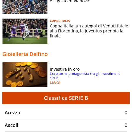
e il gesto di Vlahovic
COPPA ITALIA
Coppa Italia: un autogol di Venuti fatale
alla Fiorentina, la Juventus prenota la
finale
Gioielleria Delfino
Investire in oro
L’oro torna protagonista tra gli investimenti
sicuri
LEGGI
Classifica SERIE B
Arezzo
0
Ascoli
0