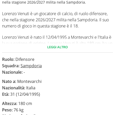
nella stagione 2026/2027 milita nella Sampdoria.
Lorenzo Venuti è un giocatore di calcio, di ruolo difensore,
che nella stagione 2026/2027 milita nella Sampdoria. Il suo
numero di gioco in questa stagione è il 18.
Lorenzo Venuti è nato il 12/04/1995 a Montevarchi e l'Italia è
la sua nazione di origine. Lorenzo Venuti è alto 180 cm, ha un
LEGGI ALTRO
peso medio di 76 kg. Il suo piede di calcio in via
preferenziale è il destro.
Ruolo:
Difensore
Squadra:
Sampdoria
In questa stagione ha disputato nel campionato Serie B 0
Nazionale:
-
partite e non ha segnato nessun gol.
Nato a:
Montevarchi
Nazionalità:
Italia
Età:
31 (12/04/1995)
Altezza:
180 cm
Peso:
76 kg