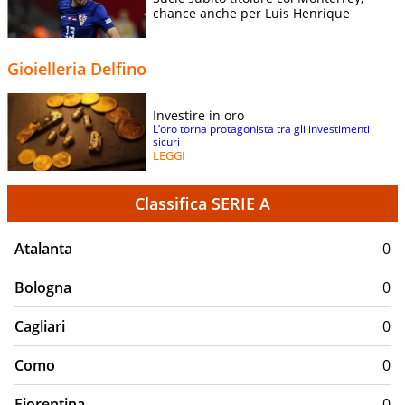
chance anche per Luis Henrique
Gioielleria Delfino
Investire in oro
L’oro torna protagonista tra gli investimenti
sicuri
LEGGI
Classifica SERIE A
Atalanta
0
Bologna
0
Cagliari
0
Como
0
Fiorentina
0