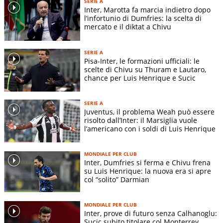
SERIE A
Inter, Marotta fa marcia indietro dopo
l’infortunio di Dumfries: la scelta di
mercato e il diktat a Chivu
SERIE A
Pisa-Inter, le formazioni ufficiali: le
scelte di Chivu su Thuram e Lautaro,
chance per Luis Henrique e Sucic
SERIE A
Juventus, il problema Weah può essere
risolto dall’Inter: il Marsiglia vuole
l’americano con i soldi di Luis Henrique
MONDIALE PER CLUB
Inter, Dumfries si ferma e Chivu frena
su Luis Henrique: la nuova era si apre
col “solito” Darmian
MONDIALE PER CLUB
Inter, prove di futuro senza Calhanoglu:
Sucic subito titolare col Monterrey,