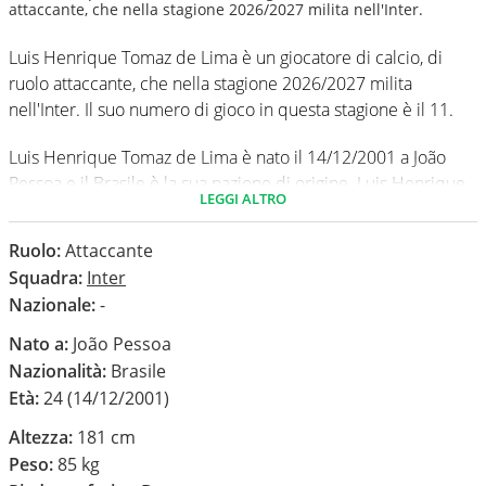
attaccante, che nella stagione 2026/2027 milita nell'Inter.
Luis Henrique Tomaz de Lima è un giocatore di calcio, di
ruolo attaccante, che nella stagione 2026/2027 milita
nell'Inter. Il suo numero di gioco in questa stagione è il 11.
Luis Henrique Tomaz de Lima è nato il 14/12/2001 a João
Pessoa e il Brasile è la sua nazione di origine. Luis Henrique
LEGGI ALTRO
Tomaz de Lima è alto 181 cm, ha un peso medio di 85 kg. Il
suo piede di calcio in via preferenziale è il destro.
Ruolo:
Attaccante
Squadra:
Inter
In questa stagione ha disputato nel campionato Serie A 0
Nazionale:
-
partite e non ha segnato nessun gol.
Nato a:
João Pessoa
Nazionalità:
Brasile
Età:
24 (14/12/2001)
Altezza:
181 cm
Peso:
85 kg