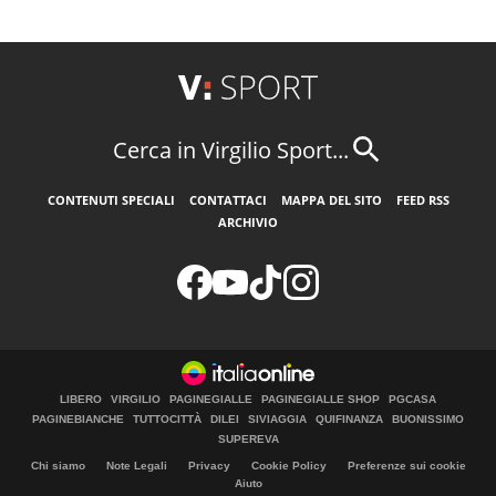
Cerca in Virgilio Sport...
CONTENUTI SPECIALI
CONTATTACI
MAPPA DEL SITO
FEED RSS
ARCHIVIO
LIBERO
VIRGILIO
PAGINEGIALLE
PAGINEGIALLE SHOP
PGCASA
PAGINEBIANCHE
TUTTOCITTÀ
DILEI
SIVIAGGIA
QUIFINANZA
BUONISSIMO
SUPEREVA
Chi siamo
Note Legali
Privacy
Cookie Policy
Preferenze sui cookie
Aiuto