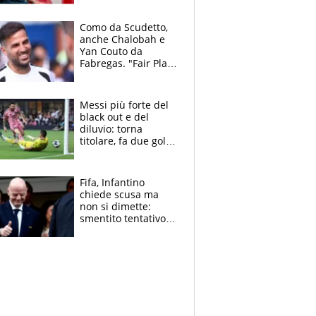
da risolvere
Como da Scudetto,
anche Chalobah e
Yan Couto da
Fabregas. "Fair Play
Finanziario?
Pagheremo la
multa"
Messi più forte del
black out e del
diluvio: torna
titolare, fa due gol e
un assist e trascina
l'Inter Miami, altro
che ritiro
Fifa, Infantino
chiede scusa ma
non si dimette:
smentito tentativo di
corruzione al
Marocco