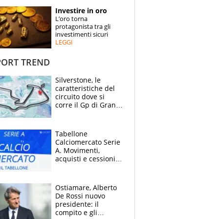
STORIE
Investire in oro
L’oro torna
SPECIALI
protagonista tra gli
investimenti sicuri
LEGGI
ESPERTI
ORT TREND
CONTATTI
Silverstone, le
caratteristiche del
circuito dove si
corre il Gp di Gran
Bretagna del
Motomondiale
Tabellone
Calciomercato Serie
A. Movimenti,
acquisti e cessioni:
estate 2026-27
Ostiamare, Alberto
De Rossi nuovo
presidente: il
compito e gli