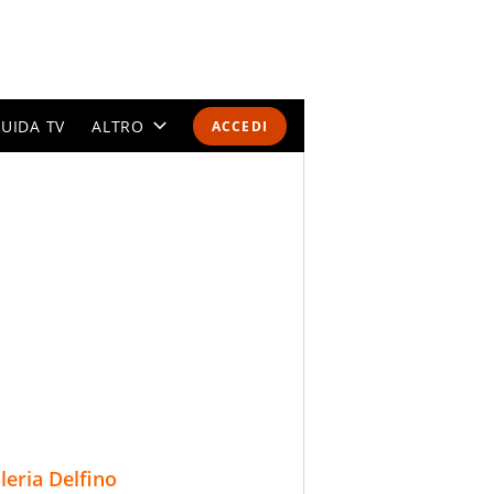
UIDA TV
ALTRO
ACCEDI
CALENDARI E CLASSIFICHE
ALTRI SPORT
MONDIALI 2026
OLIMPIADI
GOSSIP
LIFESTYLE
lleria Delfino