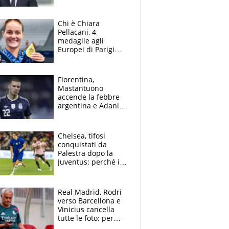
obiettivi ricevuti dal
figlio Daniele
Chi è Chiara
Pellacani, 4
medaglie agli
Europei di Parigi
2026, papà
Giampaolo
giornalista, mamma
Fiorentina,
insegnante e il
Mastantuono
fratello calciatore
accende la febbre
argentina e Adani
impazzisce. Ma
Antognoni ‘rovina la
festa’ a Commisso
Chelsea, tifosi
conquistati da
Palestra dopo la
Juventus: perché i
fan dei Blues sono
pazzi dell’azzurro
Real Madrid, Rodri
verso Barcellona e
Vinicius cancella
tutte le foto: per
Mourinho due grane