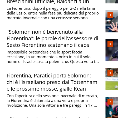
Brescianini ufficiale, Baldanzi a un
passo
La Fiorentina, dopo il pareggio per 2-2 nella tana
della Lazio, entra nella fase più delicata del proprio
mercato invernale con una certezza: servono ...
"Solomon non è benvenuto alla
Fiorentina": le parole dell'assessore di
Sesto Fiorentino scatenano il caos
Impossibile pretendere che lo sport faccia
eccezione, in un momento storico in cui il solo
nome di Israele suscita polemiche. Questa volta il
vespaio ...
Fiorentina, Paratici porta Solomon:
chi è l'israeliano preso dal Tottenham
e le prossime mosse, giallo Kean
Con l’apertura della sessione invernale di mercato,
la Fiorentina è chiamata a una vera e propria
rivoluzione. Una sola vittoria e tre pareggi in 17 ...