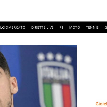
ALCIOMERCATO
DIRETTE LIVE
F1
MOTO
TENNIS
G
Gioie