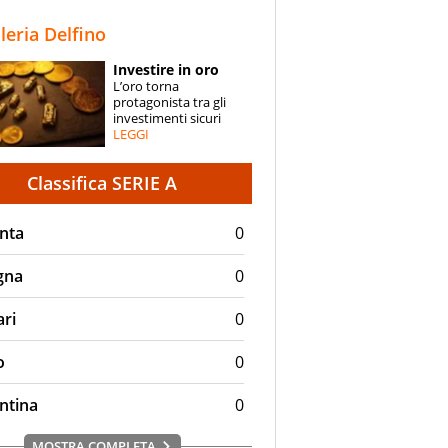
STORIE
lleria Delfino
SPECIALI
Investire in oro
L’oro torna
ESPERTI
protagonista tra gli
investimenti sicuri
LEGGI
CONTATTI
Classifica SERIE A
nta
0
gna
0
ari
0
o
0
ntina
0
MOSTRA COMPLETA