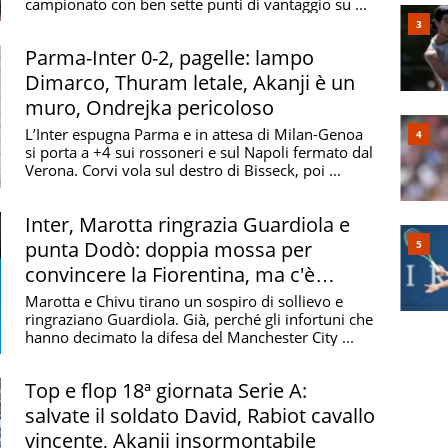
campionato con ben sette punti di vantaggio su ...
Parma-Inter 0-2, pagelle: lampo
Dimarco, Thuram letale, Akanji è un
muro, Ondrejka pericoloso
L’Inter espugna Parma e in attesa di Milan-Genoa
si porta a +4 sui rossoneri e sul Napoli fermato dal
Verona. Corvi vola sul destro di Bisseck, poi ...
Inter, Marotta ringrazia Guardiola e
punta Dodò: doppia mossa per
convincere la Fiorentina, ma c'è
un'alternativa
Marotta e Chivu tirano un sospiro di sollievo e
ringraziano Guardiola. Già, perché gli infortuni che
hanno decimato la difesa del Manchester City ...
Top e flop 18ª giornata Serie A:
salvate il soldato David, Rabiot cavallo
vincente, Akanji insormontabile