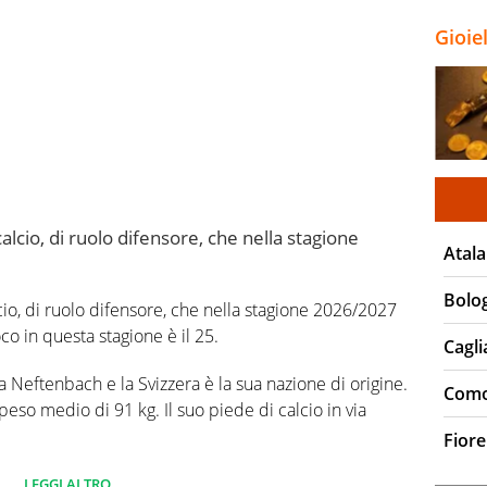
Gioie
alcio, di ruolo difensore, che nella stagione
Atala
Bolo
cio, di ruolo difensore, che nella stagione 2026/2027
oco in questa stagione è il 25.
Cagli
 Neftenbach e la Svizzera è la sua nazione di origine.
Com
eso medio di 91 kg. Il suo piede di calcio in via
Fiore
 campionato Serie A 0 partite e non ha segnato
LEGGI ALTRO