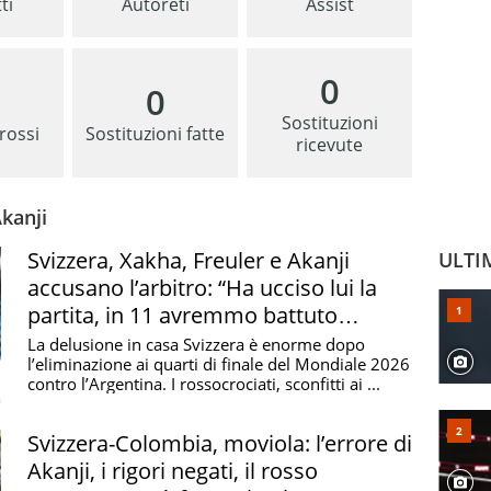
ti
Autoreti
Assist
0
0
Sostituzioni
 rossi
Sostituzioni fatte
ricevute
kanji
Svizzera, Xakha, Freuler e Akanji
ULTI
accusano l’arbitro: “Ha ucciso lui la
partita, in 11 avremmo battuto
l’Argentina”
La delusione in casa Svizzera è enorme dopo
l’eliminazione ai quarti di finale del Mondiale 2026
contro l’Argentina. I rossocrociati, sconfitti ai ...
Svizzera-Colombia, moviola: l’errore di
Akanji, i rigori negati, il rosso