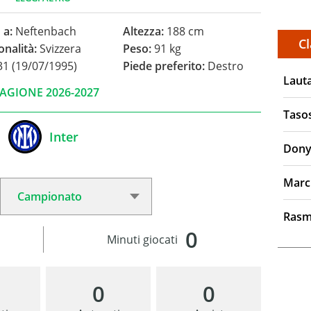
 a:
Neftenbach
Altezza:
188 cm
Cl
onalità:
Svizzera
Peso:
91 kg
1 (19/07/1995)
Piede preferito:
Destro
Laut
AGIONE 2026-2027
Taso
Inter
Dony
Marc
Rasm
0
Minuti giocati
0
0