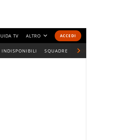
UIDA TV
ALTRO
ACCEDI
INDISPONIBILI
CALENDARI E CLASSIFICHE
SQUADRE
GIOCATORI SERIE A
ALTRI SPORT
MONDIALI 2026
OLIMPIADI
GOSSIP
LIFESTYLE