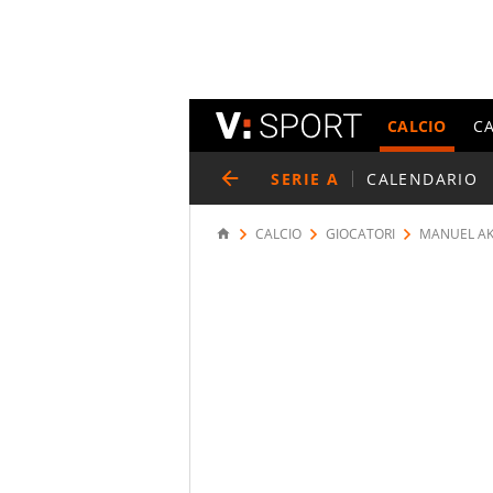
CALCIO
C
SERIE A
CALENDARIO
CALCIO
GIOCATORI
MANUEL AK