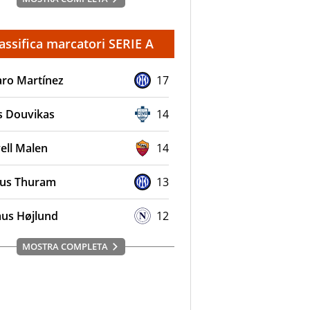
assifica marcatori SERIE A
aro Martínez
17
s Douvikas
14
ell Malen
14
us Thuram
13
us Højlund
12
MOSTRA COMPLETA