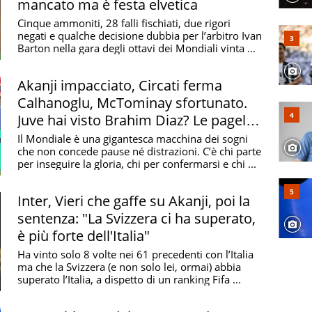
mancato ma è festa elvetica
Cinque ammoniti, 28 falli fischiati, due rigori
negati e qualche decisione dubbia per l’arbitro Ivan
Barton nella gara degli ottavi dei Mondiali vinta ...
Akanji impacciato, Circati ferma
Calhanoglu, McTominay sfortunato.
Juve hai visto Brahim Diaz? Le pagelle
degli “italiani”
Il Mondiale è una gigantesca macchina dei sogni
che non concede pause né distrazioni. C’è chi parte
per inseguire la gloria, chi per confermarsi e chi ...
Inter, Vieri che gaffe su Akanji, poi la
sentenza: "La Svizzera ci ha superato,
è più forte dell'Italia"
Ha vinto solo 8 volte nei 61 precedenti con l’Italia
ma che la Svizzera (e non solo lei, ormai) abbia
superato l’Italia, a dispetto di un ranking Fifa ...