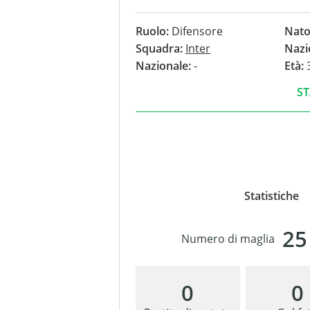
nessun gol.
Ruolo:
Difensore
Nato
Squadra:
Inter
Nazi
Nazionale:
-
Età:
3
ST
Statistiche
25
Numero di maglia
ANSA
0
0