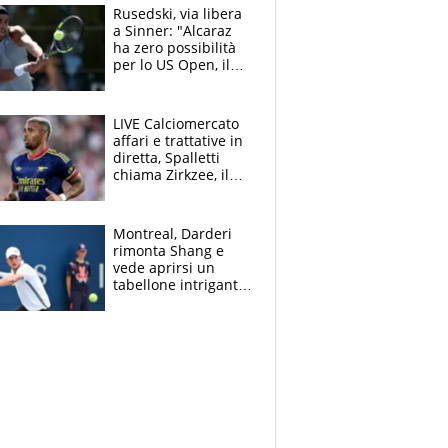
Rusedski, via libera
a Sinner: "Alcaraz
ha zero possibilità
per lo US Open, il
2026 forse è gà
finito per lui"
LIVE Calciomercato
affari e trattative in
diretta, Spalletti
chiama Zirkzee, il
Milan valuta il
ritorno di Brahim
Diaz
Montreal, Darderi
rimonta Shang e
vede aprirsi un
tabellone intrigante:
"Penso solo a
Borges, ma sono
felice del mio livello"