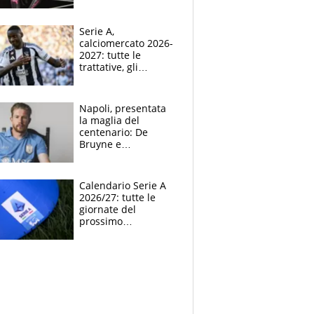
indossato a Raw il
kit away 2026-2027
Serie A,
calciomercato 2026-
2027: tutte le
trattative, gli
obiettivi, gli acquisti,
le indiscrezioni e i
colpi delle big
Napoli, presentata
la maglia del
centenario: De
Bruyne e
McTominay modelli
d’eccezione per la
nuova divisa home
Calendario Serie A
2026-2027
2026/27: tutte le
giornate del
prossimo
campionato di calcio
italiano