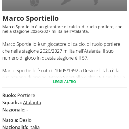
Marco Sportiello
Marco Sportiello è un giocatore di calcio, di ruolo portiere, che
nella stagione 2026/2027 milita nell'Atalanta.
Marco Sportiello è un giocatore di calcio, di ruolo portiere,
che nella stagione 2026/2027 milita nell'Atalanta. Il suo
numero di gioco in questa stagione è il 57.
Marco Sportiello è nato il 10/05/1992 a Desio e l'Italia è la
sua nazione di origine. Marco Sportiello è alto 192 cm, ha un
LEGGI ALTRO
peso medio di 87 kg. Il suo piede di calcio in via
preferenziale è il destro.
Ruolo:
Portiere
Squadra:
Atalanta
In questa stagione ha disputato nel campionato Serie A 0
Nazionale:
-
partite e non ha subito nessun gol.
Nato a:
Desio
Nazionalità:
Italia