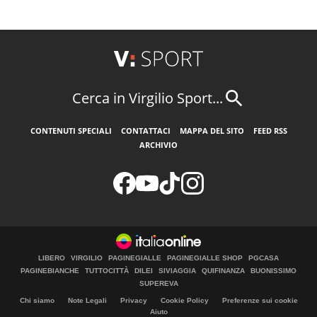
Cerca in Virgilio Sport...
CONTENUTI SPECIALI
CONTATTACI
MAPPA DEL SITO
FEED RSS
ARCHIVIO
LIBERO
VIRGILIO
PAGINEGIALLE
PAGINEGIALLE SHOP
PGCASA
PAGINEBIANCHE
TUTTOCITTÀ
DILEI
SIVIAGGIA
QUIFINANZA
BUONISSIMO
SUPEREVA
Chi siamo
Note Legali
Privacy
Cookie Policy
Preferenze sui cookie
Aiuto