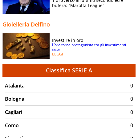
1 di Sverko all'ultimo secondo ed è
bufera: "Marotta League"
Gioielleria Delfino
Investire in oro
L’oro torna protagonista tra gli investimenti
sicuri
LEGGI
Classifica SERIE A
Atalanta
0
Bologna
0
Cagliari
0
Como
0