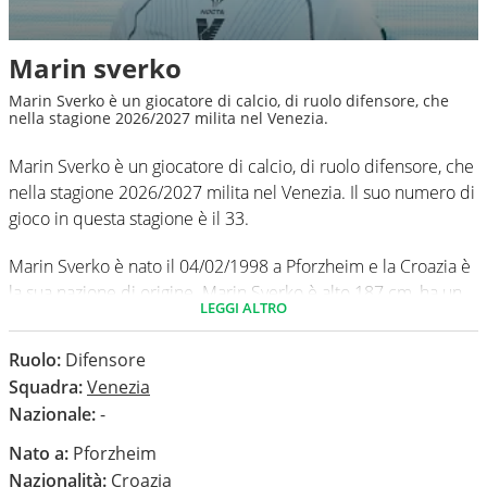
Marin sverko
Marin Sverko è un giocatore di calcio, di ruolo difensore, che
nella stagione 2026/2027 milita nel Venezia.
Marin Sverko è un giocatore di calcio, di ruolo difensore, che
nella stagione 2026/2027 milita nel Venezia. Il suo numero di
gioco in questa stagione è il 33.
Marin Sverko è nato il 04/02/1998 a Pforzheim e la Croazia è
la sua nazione di origine. Marin Sverko è alto 187 cm, ha un
LEGGI ALTRO
peso medio di 81 kg. Il suo piede di calcio in via
preferenziale è il sinistro.
Ruolo:
Difensore
Squadra:
Venezia
In questa stagione ha disputato nel campionato Serie A 0
Nazionale:
-
partite e non ha segnato nessun gol.
Nato a:
Pforzheim
Nazionalità:
Croazia