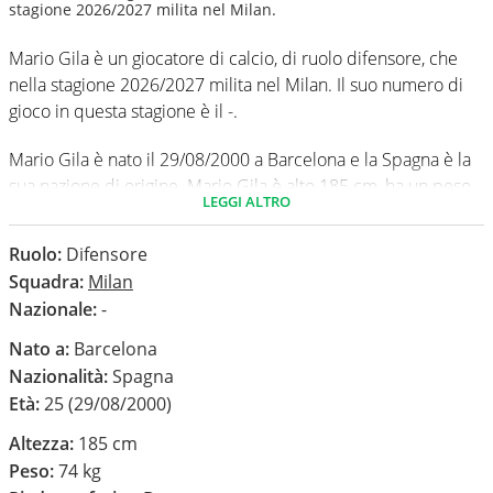
stagione 2026/2027 milita nel Milan.
Mario Gila è un giocatore di calcio, di ruolo difensore, che
nella stagione 2026/2027 milita nel Milan. Il suo numero di
gioco in questa stagione è il -.
Mario Gila è nato il 29/08/2000 a Barcelona e la Spagna è la
sua nazione di origine. Mario Gila è alto 185 cm, ha un peso
LEGGI ALTRO
medio di 74 kg. Il suo piede di calcio in via preferenziale è il
destro.
Ruolo:
Difensore
Squadra:
Milan
In questa stagione ha disputato nel campionato Serie A 0
Nazionale:
-
partite e non ha segnato nessun gol.
Nato a:
Barcelona
Nazionalità:
Spagna
Età:
25 (29/08/2000)
Altezza:
185 cm
Peso:
74 kg