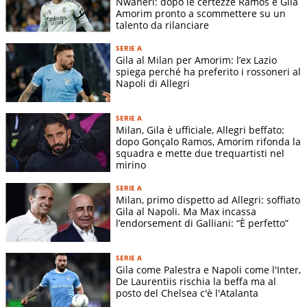
Nwaneri: dopo le certezze Ramos e Gila
Amorim pronto a scommettere su un
talento da rilanciare
SERIE A
Gila al Milan per Amorim: l’ex Lazio
spiega perché ha preferito i rossoneri al
Napoli di Allegri
SERIE A
Milan, Gila è ufficiale, Allegri beffato:
dopo Gonçalo Ramos, Amorim rifonda la
squadra e mette due trequartisti nel
mirino
SERIE A
Milan, primo dispetto ad Allegri: soffiato
Gila al Napoli. Ma Max incassa
l’endorsement di Galliani: “È perfetto”
SERIE A
Gila come Palestra e Napoli come l'Inter,
De Laurentiis rischia la beffa ma al
posto del Chelsea c'è l'Atalanta