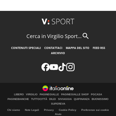
Cerca in Virgilio Sport...
CONTENUTI SPECIALI
CONTATTACI
MAPPA DEL SITO
FEED RSS
ARCHIVIO
LIBERO
VIRGILIO
PAGINEGIALLE
PAGINEGIALLE SHOP
PGCASA
PAGINEBIANCHE
TUTTOCITTÀ
DILEI
SIVIAGGIA
QUIFINANZA
BUONISSIMO
SUPEREVA
Chi siamo
Note Legali
Privacy
Cookie Policy
Preferenze sui cookie
Aiuto