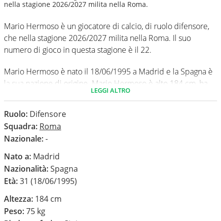
nella stagione 2026/2027 milita nella Roma.
Mario Hermoso è un giocatore di calcio, di ruolo difensore,
che nella stagione 2026/2027 milita nella Roma. Il suo
numero di gioco in questa stagione è il 22.
Mario Hermoso è nato il 18/06/1995 a Madrid e la Spagna è
la sua nazione di origine. Mario Hermoso è alto 184 cm, ha
LEGGI ALTRO
un peso medio di 75 kg. Il suo piede di calcio in via
preferenziale è il sinistro.
Ruolo:
Difensore
Squadra:
Roma
In questa stagione ha disputato nel campionato Serie A 0
Nazionale:
-
partite e non ha segnato nessun gol.
Nato a:
Madrid
Nazionalità:
Spagna
Età:
31 (18/06/1995)
Altezza:
184 cm
Peso:
75 kg