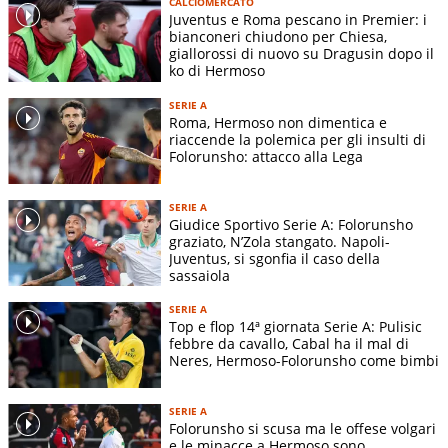
CALCIOMERCATO
Juventus e Roma pescano in Premier: i
bianconeri chiudono per Chiesa,
giallorossi di nuovo su Dragusin dopo il
ko di Hermoso
SERIE A
Roma, Hermoso non dimentica e
riaccende la polemica per gli insulti di
Folorunsho: attacco alla Lega
SERIE A
Giudice Sportivo Serie A: Folorunsho
graziato, N’Zola stangato. Napoli-
Juventus, si sgonfia il caso della
sassaiola
SERIE A
Top e flop 14ª giornata Serie A: Pulisic
febbre da cavallo, Cabal ha il mal di
Neres, Hermoso-Folorunsho come bimbi
SERIE A
Folorunsho si scusa ma le offese volgari
e le minacce a Hermoso sono