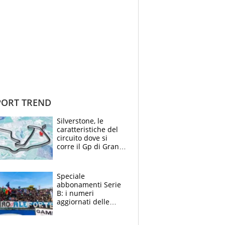
ORT TREND
Silverstone, le
caratteristiche del
circuito dove si
corre il Gp di Gran
Bretagna del
Motomondiale
Speciale
abbonamenti Serie
B: i numeri
aggiornati delle
venti squadre
cadette