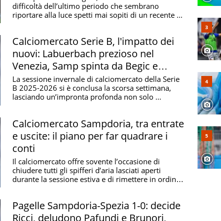
difficoltà dell’ultimo periodo che sembrano
differenza"
riportare alla luce spetti mai sopiti di un recente ...
Calciomercato Serie B, l'impatto dei
nuovi: Labuerbach prezioso nel
Venezia, Samp spinta da Begic e
Brunori
La sessione invernale di calciomercato della Serie
B 2025-2026 si è conclusa la scorsa settimana,
lasciando un’impronta profonda non solo ...
Calciomercato Sampdoria, tra entrate
e uscite: il piano per far quadrare i
conti
Il calciomercato offre sovente l’occasione di
chiudere tutti gli spifferi d’aria lasciati aperti
durante la sessione estiva e di rimettere in ordine
...
Pagelle Sampdoria-Spezia 1-0: decide
Ricci, deludono Pafundi e Brunori,