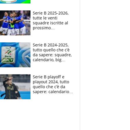
infrasettimanali,
pause nazionale,
playoff e playout
Serie B 2025-2026,
tutte le venti
squadre iscritte al
prossimo
campionato cadetto
Serie B 2024-2025,
tutto quello che c’è
da sapere: squadre,
calendario, big
match, playoff e
playout
Serie B playoff e
playout 2024, tutto
quello che c’è da
sapere: calendario,
orari e regolamento