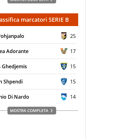
assifica marcatori SERIE B
Pohjanpalo
25
ea Adorante
17
s Ghedjemis
15
en Shpendi
15
nio Di Nardo
14
MOSTRA COMPLETA