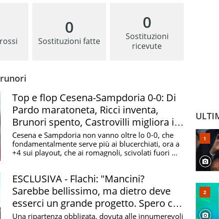
0
0
Sostituzioni
 rossi
Sostituzioni fatte
ricevute
Brunori
Top e flop Cesena-Sampdoria 0-0: Di
Pardo maratoneta, Ricci inventa,
ULTI
Brunori spento, Castrovilli migliora il
Cesena
Cesena e Sampdoria non vanno oltre lo 0-0, che
fondamentalmente serve più ai blucerchiati, ora a
+4 sui playout, che ai romagnoli, scivolati fuori ...
ESCLUSIVA - Flachi: "Mancini?
Sarebbe bellissimo, ma dietro deve
esserci un grande progetto. Spero che
Esposito e Brunori facciano la
Una ripartenza obbligata, dovuta alle innumerevoli