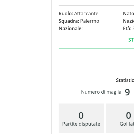
Ruolo:
Attaccante
Nato
Squadra:
Palermo
Nazi
Nazionale:
-
Età:
3
ST
Statisti
9
Numero di maglia
0
0
Partite disputate
Gol fat