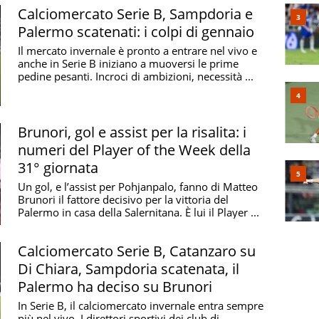
Calciomercato Serie B, Sampdoria e
Palermo scatenati: i colpi di gennaio
Il mercato invernale è pronto a entrare nel vivo e
anche in Serie B iniziano a muoversi le prime
pedine pesanti. Incroci di ambizioni, necessità ...
Brunori, gol e assist per la risalita: i
numeri del Player of the Week della
31° giornata
Un gol, e l’assist per Pohjanpalo, fanno di Matteo
Brunori il fattore decisivo per la vittoria del
Palermo in casa della Salernitana. È lui il Player ...
Calciomercato Serie B, Catanzaro su
Di Chiara, Sampdoria scatenata, il
Palermo ha deciso su Brunori
In Serie B, il calciomercato invernale entra sempre
più nel vivo. I direttori sportivi dei club di