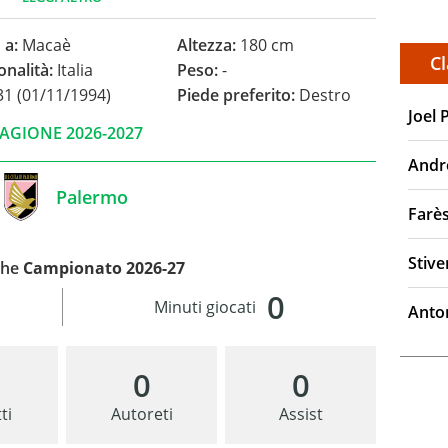
 a:
Macaè
Altezza:
180 cm
Cl
onalità:
Italia
Peso:
-
1 (01/11/1994)
Piede preferito:
Destro
Joel 
AGIONE 2026-2027
Andr
Palermo
Farè
Stiv
che
Campionato 2026-27
0
Minuti giocati
Anto
0
0
ti
Autoreti
Assist