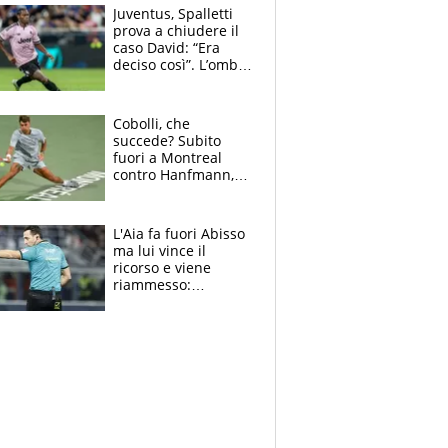
Juventus, Spalletti
prova a chiudere il
caso David: “Era
deciso così”. L’ombra
di Zirkzee e la
sentenza dei tifosi
Cobolli, che
succede? Subito
fuori a Montreal
contro Hanfmann,
per Flavio è tutta
colpa della tosse
L'Aia fa fuori Abisso
ma lui vince il
ricorso e viene
riammesso:
continua momento
nero per gli arbitri