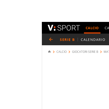
CALCIO
C
SERIE B
CALENDARIO
CALCIO
GIOCATORI SERIE B
MA