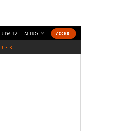
UIDA TV
ALTRO
ACCEDI
RIE B
CALENDARI E CLASSIFICHE
ALTRI SPORT
MONDIALI 2026
OLIMPIADI
GOSSIP
LIFESTYLE