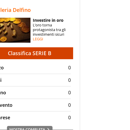
STORIE
lleria Delfino
SPECIALI
Investire in oro
L’oro torna
ESPERTI
protagonista tra gli
investimenti sicuri
LEGGI
CONTATTI
Classifica SERIE B
zo
0
i
0
ino
0
vento
0
arese
0
MOSTRA COMPLETA