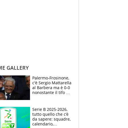
ME GALLERY
Palermo-Frosinone,
c'è Sergio Mattarella
al Barbera ma è 0-0
nonostante il tifo del
presidente della
Repubblica
Serie B 2025-2026,
tutto quello che c’è
da sapere: squadre,
calendario,