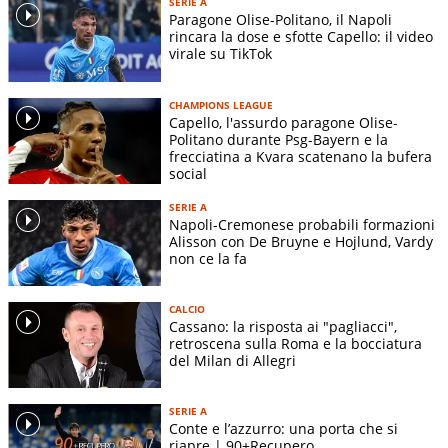
SERIE A
Paragone Olise-Politano, il Napoli
rincara la dose e sfotte Capello: il video
virale su TikTok
CHAMPIONS LEAGUE
Capello, l'assurdo paragone Olise-
Politano durante Psg-Bayern e la
frecciatina a Kvara scatenano la bufera
social
SERIE A
Napoli-Cremonese probabili formazioni
Alisson con De Bruyne e Hojlund, Vardy
non ce la fa
CALCIO
Cassano: la risposta ai "pagliacci",
retroscena sulla Roma e la bocciatura
del Milan di Allegri
SERIE A
Conte e l’azzurro: una porta che si
riapre | 90+Recupero