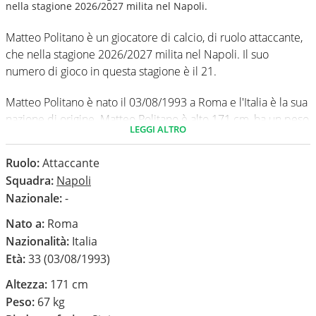
nella stagione 2026/2027 milita nel Napoli.
Matteo Politano è un giocatore di calcio, di ruolo attaccante,
che nella stagione 2026/2027 milita nel Napoli. Il suo
numero di gioco in questa stagione è il 21.
Matteo Politano è nato il 03/08/1993 a Roma e l'Italia è la sua
nazione di origine. Matteo Politano è alto 171 cm, ha un peso
LEGGI ALTRO
medio di 67 kg. Il suo piede di calcio in via preferenziale è il
sinistro.
Ruolo:
Attaccante
Squadra:
Napoli
In questa stagione ha disputato nel campionato Serie A 0
Nazionale:
-
partite e non ha segnato nessun gol.
Nato a:
Roma
Nazionalità:
Italia
Età:
33 (03/08/1993)
Altezza:
171 cm
Peso:
67 kg