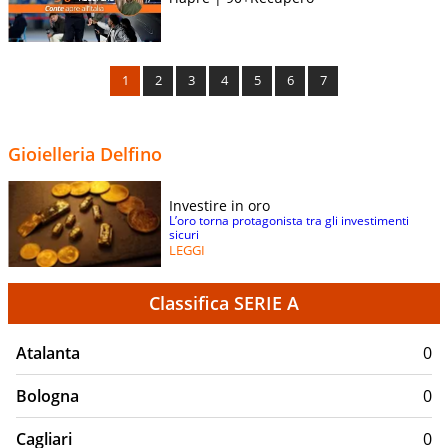
1
2
3
4
5
6
7
Gioielleria Delfino
Investire in oro
L’oro torna protagonista tra gli investimenti
sicuri
LEGGI
Classifica SERIE A
Atalanta
0
Bologna
0
Cagliari
0