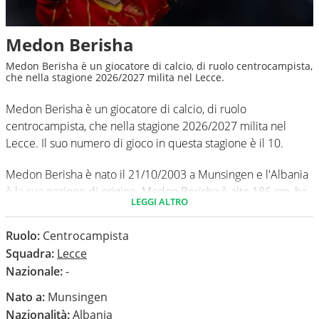
Medon Berisha
Medon Berisha è un giocatore di calcio, di ruolo centrocampista,
che nella stagione 2026/2027 milita nel Lecce.
Medon Berisha è un giocatore di calcio, di ruolo
centrocampista, che nella stagione 2026/2027 milita nel
Lecce. Il suo numero di gioco in questa stagione è il 10.
Medon Berisha è nato il 21/10/2003 a Munsingen e l'Albania
è la sua nazione di origine. Medon Berisha è alto 186 cm, ha
LEGGI ALTRO
un peso medio di 81 kg. Il suo piede di calcio in via
preferenziale è il destro.
Ruolo:
Centrocampista
Squadra:
Lecce
In questa stagione ha disputato nel campionato Serie B 0
Nazionale:
-
partite e non ha segnato nessun gol.
Nato a:
Munsingen
Nazionalità:
Albania