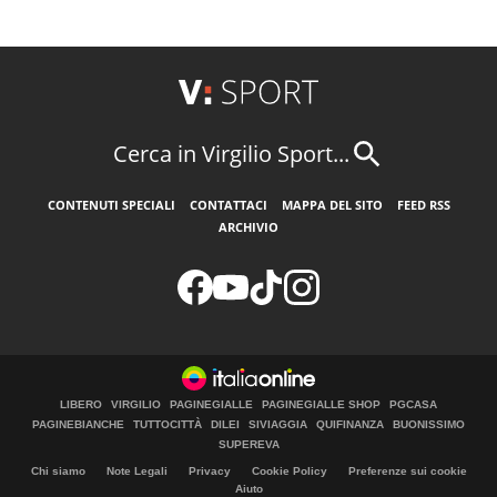
Cerca in Virgilio Sport...
CONTENUTI SPECIALI
CONTATTACI
MAPPA DEL SITO
FEED RSS
ARCHIVIO
LIBERO
VIRGILIO
PAGINEGIALLE
PAGINEGIALLE SHOP
PGCASA
PAGINEBIANCHE
TUTTOCITTÀ
DILEI
SIVIAGGIA
QUIFINANZA
BUONISSIMO
SUPEREVA
Chi siamo
Note Legali
Privacy
Cookie Policy
Preferenze sui cookie
Aiuto