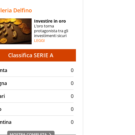
STORIE
lleria Delfino
SPECIALI
Investire in oro
L’oro torna
ESPERTI
protagonista tra gli
investimenti sicuri
LEGGI
CONTATTI
Classifica SERIE A
nta
0
gna
0
ari
0
o
0
ntina
0
MOSTRA COMPLETA