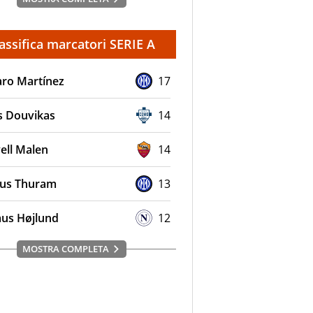
assifica marcatori SERIE A
aro Martínez
17
s Douvikas
14
ell Malen
14
us Thuram
13
us Højlund
12
MOSTRA COMPLETA