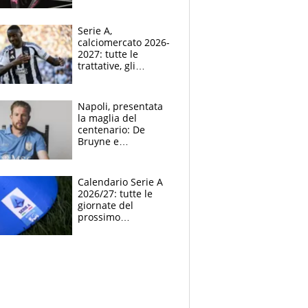
indossato a Raw il
kit away 2026-2027
Serie A,
calciomercato 2026-
2027: tutte le
trattative, gli
obiettivi, gli acquisti,
le indiscrezioni e i
colpi delle big
Napoli, presentata
la maglia del
centenario: De
Bruyne e
McTominay modelli
d’eccezione per la
nuova divisa home
Calendario Serie A
2026-2027
2026/27: tutte le
giornate del
prossimo
campionato di calcio
italiano