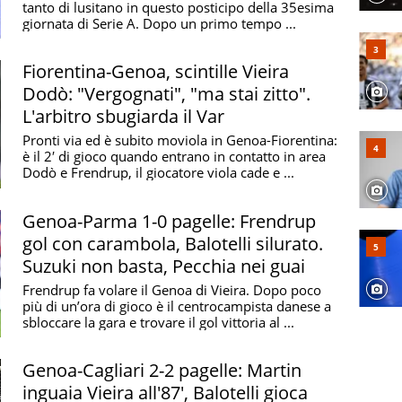
tanto di lusitano in questo posticipo della 35esima
giornata di Serie A. Dopo un primo tempo ...
Fiorentina-Genoa, scintille Vieira
Dodò: "Vergognati", "ma stai zitto".
L'arbitro sbugiarda il Var
Pronti via ed è subito moviola in Genoa-Fiorentina:
è il 2′ di gioco quando entrano in contatto in area
Dodò e Frendrup, il giocatore viola cade e ...
Genoa-Parma 1-0 pagelle: Frendrup
gol con carambola, Balotelli silurato.
Suzuki non basta, Pecchia nei guai
Frendrup fa volare il Genoa di Vieira. Dopo poco
più di un’ora di gioco è il centrocampista danese a
sbloccare la gara e trovare il gol vittoria al ...
Genoa-Cagliari 2-2 pagelle: Martin
inguaia Vieira all'87', Balotelli gioca