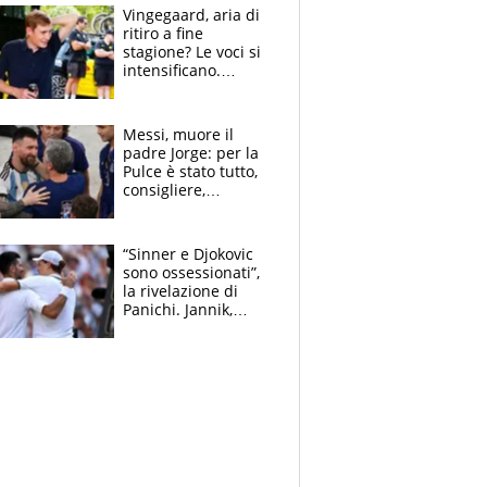
Vingegaard, aria di
ritiro a fine
stagione? Le voci si
intensificano.
Pogacar, niente
Sanremo nel 2027:
vuole la Roubaix
Messi, muore il
padre Jorge: per la
Pulce è stato tutto,
consigliere,
manager, amico e
capofamiglia
“Sinner e Djokovic
sono ossessionati”,
la rivelazione di
Panichi. Jannik,
ansia per il
ginocchio e il rischio
agli US Open