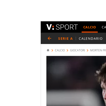
CALCIO
C
SERIE A
CALENDARIO
CALCIO
GIOCATORI
MORTEN F