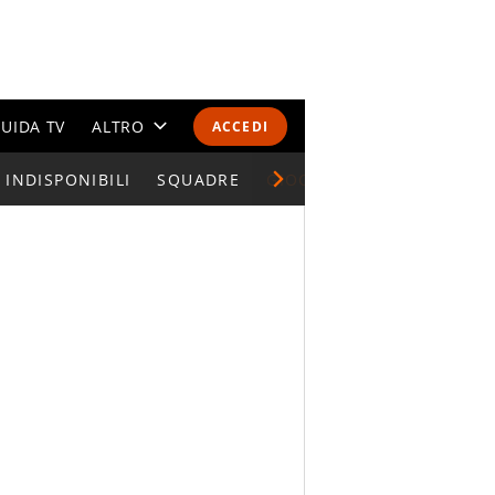
UIDA TV
ALTRO
ACCEDI
INDISPONIBILI
CALENDARI E CLASSIFICHE
SQUADRE
GIOCATORI SERIE A
ALTRI SPORT
MONDIALI 2026
OLIMPIADI
GOSSIP
LIFESTYLE