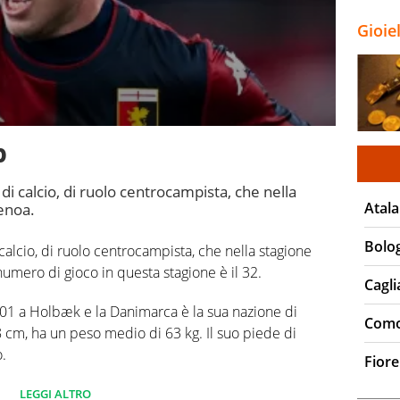
Gioie
p
i calcio, di ruolo centrocampista, che nella
Atala
enoa.
Bolo
alcio, di ruolo centrocampista, che nella stagione
umero di gioco in questa stagione è il 32.
Cagli
01 a Holbæk e la Danimarca è la sua nazione di
Com
 cm, ha un peso medio di 63 kg. Il suo piede di
o.
Fiore
 campionato Serie A 0 partite e non ha segnato
LEGGI ALTRO