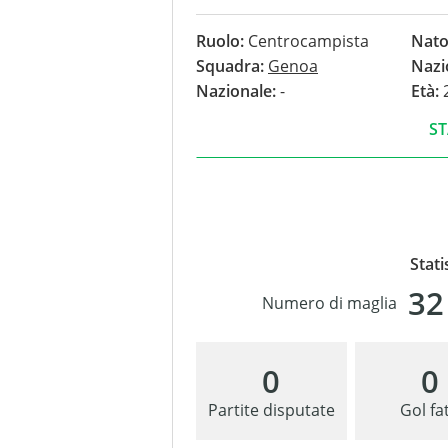
nessun gol.
Ruolo:
Centrocampista
Nato
Squadra:
Genoa
Nazi
Nazionale:
-
Età:
2
ST
Stati
32
Numero di maglia
0
0
Partite disputate
Gol fat