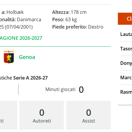
 a:
Holbæk
Altezza:
178 cm
Cl
onalità:
Danimarca
Peso:
63 kg
5 (07/04/2001)
Piede preferito:
Destro
Laut
AGIONE 2026-2027
Taso
Genoa
Dony
Marc
stiche
Serie A 2026-27
0
Minuti giocati
Rasm
0
0
ti
Autoreti
Assist