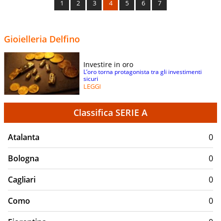
1
2
3
4
5
6
7
Gioielleria Delfino
Investire in oro
L’oro torna protagonista tra gli investimenti
sicuri
LEGGI
Classifica SERIE A
Atalanta
0
Bologna
0
Cagliari
0
Como
0