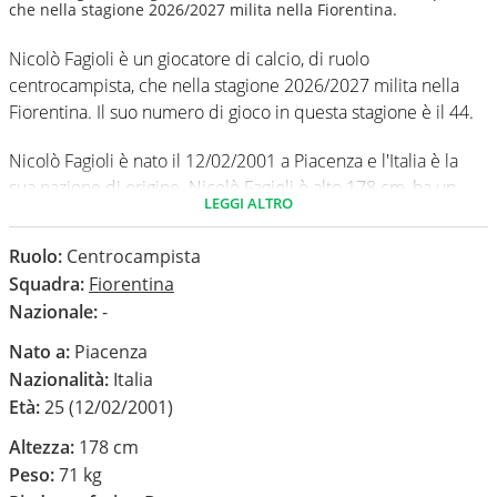
che nella stagione 2026/2027 milita nella Fiorentina.
Nicolò Fagioli è un giocatore di calcio, di ruolo
centrocampista, che nella stagione 2026/2027 milita nella
Fiorentina. Il suo numero di gioco in questa stagione è il 44.
Nicolò Fagioli è nato il 12/02/2001 a Piacenza e l'Italia è la
sua nazione di origine. Nicolò Fagioli è alto 178 cm, ha un
LEGGI ALTRO
peso medio di 71 kg. Il suo piede di calcio in via
preferenziale è il destro.
Ruolo:
Centrocampista
Squadra:
Fiorentina
In questa stagione ha disputato nel campionato Serie A 0
Nazionale:
-
partite e non ha segnato nessun gol.
Nato a:
Piacenza
Nazionalità:
Italia
Età:
25 (12/02/2001)
Altezza:
178 cm
Peso:
71 kg