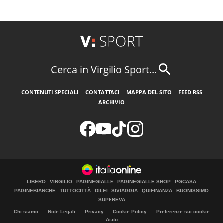
Cerca in Virgilio Sport...
CONTENUTI SPECIALI
CONTATTACI
MAPPA DEL SITO
FEED RSS
ARCHIVIO
LIBERO
VIRGILIO
PAGINEGIALLE
PAGINEGIALLE SHOP
PGCASA
PAGINEBIANCHE
TUTTOCITTÀ
DILEI
SIVIAGGIA
QUIFINANZA
BUONISSIMO
SUPEREVA
Chi siamo
Note Legali
Privacy
Cookie Policy
Preferenze sui cookie
Aiuto