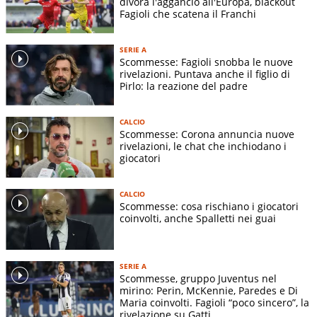
divora l'aggancio all'Europa, blackout
Fagioli che scatena il Franchi
SERIE A
Scommesse: Fagioli snobba le nuove
rivelazioni. Puntava anche il figlio di
Pirlo: la reazione del padre
CALCIO
Scommesse: Corona annuncia nuove
rivelazioni, le chat che inchiodano i
giocatori
CALCIO
Scommesse: cosa rischiano i giocatori
coinvolti, anche Spalletti nei guai
SERIE A
Scommesse, gruppo Juventus nel
mirino: Perin, McKennie, Paredes e Di
Maria coinvolti. Fagioli “poco sincero”, la
rivelazione su Gatti