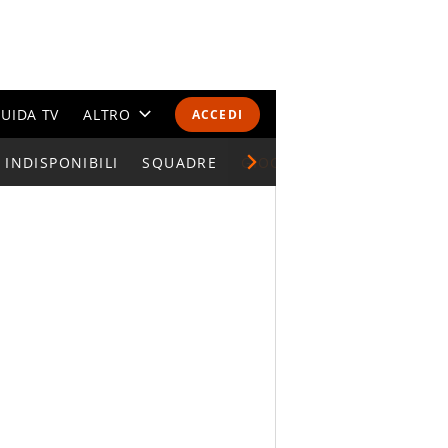
UIDA TV
ALTRO
ACCEDI
INDISPONIBILI
CALENDARI E CLASSIFICHE
SQUADRE
GIOCATORI SERIE A
ALTRI SPORT
MONDIALI 2026
OLIMPIADI
GOSSIP
LIFESTYLE