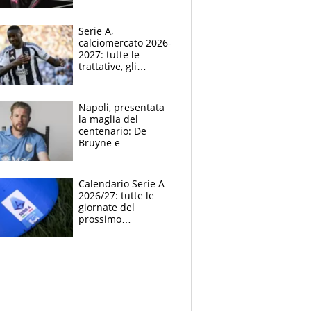
indossato a Raw il
kit away 2026-2027
Serie A,
calciomercato 2026-
2027: tutte le
trattative, gli
obiettivi, gli acquisti,
le indiscrezioni e i
colpi delle big
Napoli, presentata
la maglia del
centenario: De
Bruyne e
McTominay modelli
d’eccezione per la
nuova divisa home
Calendario Serie A
2026-2027
2026/27: tutte le
giornate del
prossimo
campionato di calcio
italiano