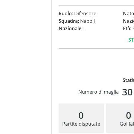
nessun gol.
Ruolo:
Difensore
Nato
Squadra:
Napoli
Nazi
Nazionale:
-
Età:
3
ST
Stati
30
Numero di maglia
0
0
Partite disputate
Gol fat