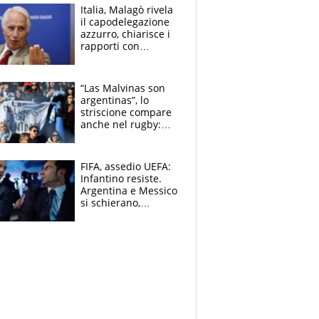
Italia, Malagò rivela
il capodelegazione
azzurro, chiarisce i
rapporti con
Mancini e Conte e si
schiera su caso
Infantino
“Las Malvinas son
argentinas”, lo
striscione compare
anche nel rugby:
dopo Messi e
compagni ormai è
un caso
FIFA, assedio UEFA:
Infantino resiste.
Argentina e Messico
si schierano,
CONCACAF spaccata