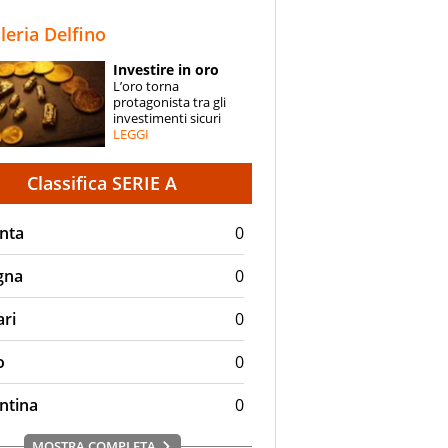
STORIE
lleria Delfino
SPECIALI
Investire in oro
L’oro torna
ESPERTI
protagonista tra gli
investimenti sicuri
LEGGI
CONTATTI
Classifica SERIE A
nta
0
gna
0
ari
0
o
0
ntina
0
MOSTRA COMPLETA