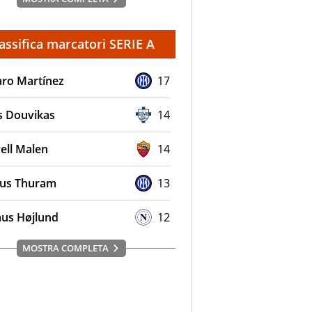
assifica marcatori SERIE A
aro Martínez
17
s Douvikas
14
ell Malen
14
us Thuram
13
us Højlund
12
MOSTRA COMPLETA