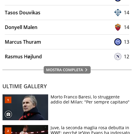
Tasos Douvikas
14
Donyell Malen
14
Marcus Thuram
13
Rasmus Højlund
12
MOSTRA COMPLETA
ULTIME GALLERY
Morto Franco Baresi, lo struggente
addio del Milan: "Per sempre capitano"
Juve, la seconda maglia rosa debutta in
WWE: perché Je’Von Evans ha indossato