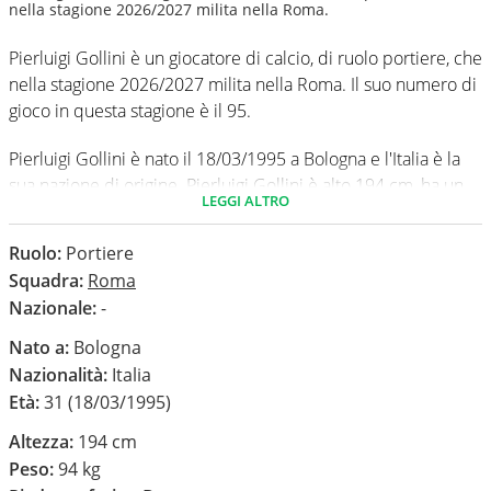
nella stagione 2026/2027 milita nella Roma.
Pierluigi Gollini è un giocatore di calcio, di ruolo portiere, che
nella stagione 2026/2027 milita nella Roma. Il suo numero di
gioco in questa stagione è il 95.
Pierluigi Gollini è nato il 18/03/1995 a Bologna e l'Italia è la
sua nazione di origine. Pierluigi Gollini è alto 194 cm, ha un
LEGGI ALTRO
peso medio di 94 kg. Il suo piede di calcio in via
preferenziale è il destro.
Ruolo:
Portiere
Squadra:
Roma
In questa stagione ha disputato nel campionato Serie A 0
Nazionale:
-
partite e non ha subito nessun gol.
Nato a:
Bologna
Nazionalità:
Italia
Età:
31 (18/03/1995)
Altezza:
194 cm
Peso:
94 kg