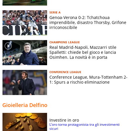
SERIE A
Genoa-Verona 0-2: Tchatchoua
imprendibile, disastro Thorsby, Grifone
irriconoscibile
CHAMPIONS LEAGUE
Real Madrid-Napoli, Mazzarri stile
Spalletti: chiede bel gioco e lancia
Osimhen. La novità è in porta
CONFERENCE LEAGUE
Conference League, Mura-Tottenham 2-
1: Spurs a rischio eliminazione
Gioielleria Delfino
Investire in oro
L’oro torna protagonista tra gli investimenti
sicuri