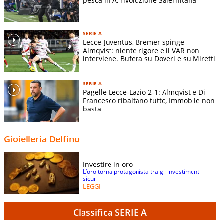
pesca in A, rivoluzione Salernitana
SERIE A
Lecce-Juventus, Bremer spinge
Almqvist: niente rigore e il VAR non
interviene. Bufera su Doveri e su Miretti
SERIE A
Pagelle Lecce-Lazio 2-1: Almqvist e Di
Francesco ribaltano tutto, Immobile non
basta
Gioielleria Delfino
Investire in oro
L’oro torna protagonista tra gli investimenti
sicuri
LEGGI
Classifica SERIE A