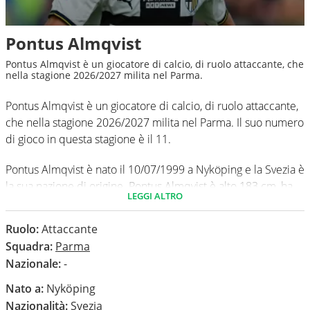
Pontus Almqvist
Pontus Almqvist è un giocatore di calcio, di ruolo attaccante, che
nella stagione 2026/2027 milita nel Parma.
Pontus Almqvist è un giocatore di calcio, di ruolo attaccante,
che nella stagione 2026/2027 milita nel Parma. Il suo numero
di gioco in questa stagione è il 11.
Pontus Almqvist è nato il 10/07/1999 a Nyköping e la Svezia è
la sua nazione di origine. Pontus Almqvist è alto 183 cm, ha
LEGGI ALTRO
un peso medio di 67 kg. Il suo piede di calcio in via
preferenziale è il sinistro.
Ruolo:
Attaccante
Squadra:
Parma
In questa stagione ha disputato nel campionato Serie A 0
Nazionale:
-
partite e non ha segnato nessun gol.
Nato a:
Nyköping
Nazionalità:
Svezia