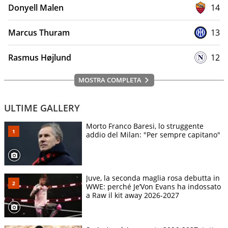
Donyell Malen
14
Marcus Thuram
13
Rasmus Højlund
12
MOSTRA COMPLETA
ULTIME GALLERY
Morto Franco Baresi, lo struggente
addio del Milan: "Per sempre capitano"
Juve, la seconda maglia rosa debutta in
WWE: perché Je’Von Evans ha indossato
a Raw il kit away 2026-2027