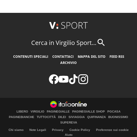
Cerca in Virgilio Sport...
CONTENUTI SPECIALI
CONTATTACI
MAPPA DEL SITO
FEED RSS
ARCHIVIO
LIBERO
VIRGILIO
PAGINEGIALLE
PAGINEGIALLE SHOP
PGCASA
PAGINEBIANCHE
TUTTOCITTÀ
DILEI
SIVIAGGIA
QUIFINANZA
BUONISSIMO
SUPEREVA
Chi siamo
Note Legali
Privacy
Cookie Policy
Preferenze sui cookie
Aiuto