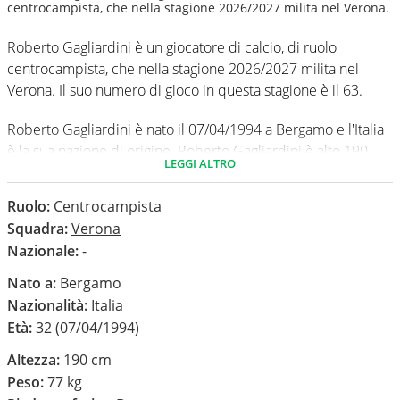
centrocampista, che nella stagione 2026/2027 milita nel Verona.
Roberto Gagliardini è un giocatore di calcio, di ruolo
centrocampista, che nella stagione 2026/2027 milita nel
Verona. Il suo numero di gioco in questa stagione è il 63.
Roberto Gagliardini è nato il 07/04/1994 a Bergamo e l'Italia
è la sua nazione di origine. Roberto Gagliardini è alto 190
LEGGI ALTRO
cm, ha un peso medio di 77 kg. Il suo piede di calcio in via
preferenziale è il destro.
Ruolo:
Centrocampista
Squadra:
Verona
In questa stagione ha disputato nel campionato Serie B 0
Nazionale:
-
partite e non ha segnato nessun gol.
Nato a:
Bergamo
Nazionalità:
Italia
Età:
32 (07/04/1994)
Altezza:
190 cm
Peso:
77 kg