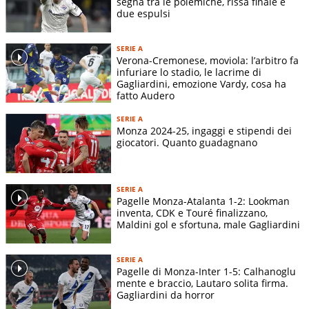
segna tra le polemiche, rissa finale e
due espulsi
SERIE A
Verona-Cremonese, moviola: l’arbitro fa
infuriare lo stadio, le lacrime di
Gagliardini, emozione Vardy, cosa ha
fatto Audero
SERIE A
Monza 2024-25, ingaggi e stipendi dei
giocatori. Quanto guadagnano
SERIE A
Pagelle Monza-Atalanta 1-2: Lookman
inventa, CDK e Touré finalizzano,
Maldini gol e sfortuna, male Gagliardini
SERIE A
Pagelle di Monza-Inter 1-5: Calhanoglu
mente e braccio, Lautaro solita firma.
Gagliardini da horror