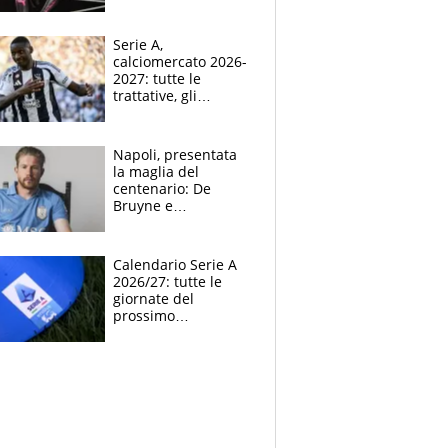
indossato a Raw il
kit away 2026-2027
Serie A,
calciomercato 2026-
2027: tutte le
trattative, gli
obiettivi, gli acquisti,
le indiscrezioni e i
colpi delle big
Napoli, presentata
la maglia del
centenario: De
Bruyne e
McTominay modelli
d’eccezione per la
nuova divisa home
Calendario Serie A
2026-2027
2026/27: tutte le
giornate del
prossimo
campionato di calcio
italiano