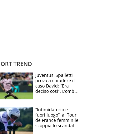
ORT TREND
Juventus, Spalletti
prova a chiudere il
caso David: “Era
deciso così”. L’ombra
di Zirkzee e la
sentenza dei tifosi
“Intimidatorio e
fuori luogo”, al Tour
de France femminile
scoppia lo scandalo:
un uomo controlla i
reggiseni delle