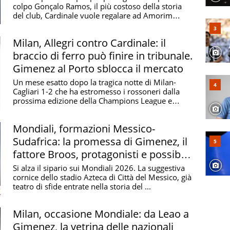
colpo Gonçalo Ramos, il più costoso della storia
del club, Cardinale vuole regalare ad Amorim
anche un ...
Milan, Allegri contro Cardinale: il
braccio di ferro può finire in tribunale.
Gimenez al Porto sblocca il mercato
Un mese esatto dopo la tragica notte di Milan-
Cagliari 1-2 che ha estromesso i rossoneri dalla
prossima edizione della Champions League e
portato ...
Mondiali, formazioni Messico-
Sudafrica: la promessa di Gimenez, il
fattore Broos, protagonisti e possibili
sorprese
Si alza il sipario sui Mondiali 2026. La suggestiva
cornice dello stadio Azteca di Città del Messico, già
teatro di sfide entrate nella storia del ...
Milan, occasione Mondiale: da Leao a
Gimenez, la vetrina delle nazionali