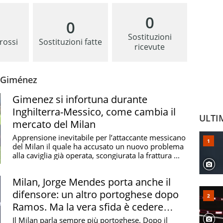
0
0
Sostituzioni
 rossi
Sostituzioni fatte
ricevute
o Giménez
Gimenez si infortuna durante
Inghilterra-Messico, come cambia il
ULTI
mercato del Milan
Apprensione inevitabile per l’attaccante messicano
del Milan il quale ha accusato un nuovo problema
alla caviglia già operata, scongiurata la frattura ...
Milan, Jorge Mendes porta anche il
difensore: un altro portoghese dopo
Ramos. Ma la vera sfida è cedere
Gimenez e Leao
Il Milan parla sempre più portoghese. Dopo il