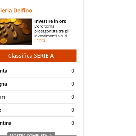
STORIE
lleria Delfino
SPECIALI
Investire in oro
L’oro torna
ESPERTI
protagonista tra gli
investimenti sicuri
LEGGI
CONTATTI
Classifica SERIE A
nta
0
gna
0
ari
0
o
0
ntina
0
MOSTRA COMPLETA