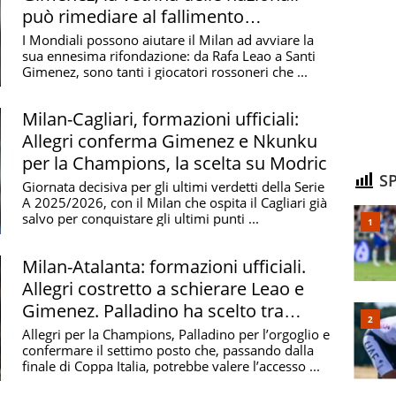
può rimediare al fallimento
Champions
I Mondiali possono aiutare il Milan ad avviare la
sua ennesima rifondazione: da Rafa Leao a Santi
Gimenez, sono tanti i giocatori rossoneri che ...
Milan-Cagliari, formazioni ufficiali:
Allegri conferma Gimenez e Nkunku
per la Champions, la scelta su Modric
SP
Giornata decisiva per gli ultimi verdetti della Serie
A 2025/2026, con il Milan che ospita il Cagliari già
salvo per conquistare gli ultimi punti ...
Milan-Atalanta: formazioni ufficiali.
Allegri costretto a schierare Leao e
Gimenez. Palladino ha scelto tra
Krstovic e Scamacca
Allegri per la Champions, Palladino per l’orgoglio e
confermare il settimo posto che, passando dalla
finale di Coppa Italia, potrebbe valere l’accesso ...