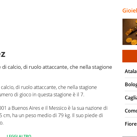
Gioie
ez
i calcio, di ruolo attaccante, che nella stagione
Atala
Bolo
alcio, di ruolo attaccante, che nella stagione
umero di gioco in questa stagione è il 7.
Cagli
01 a Buenos Aires e il Messico è la sua nazione di
Com
5 cm, ha un peso medio di 79 kg. Il suo piede di
o.
Fiore
 campionato Serie A 0 partite e non ha segnato
LEGGI ALTRO