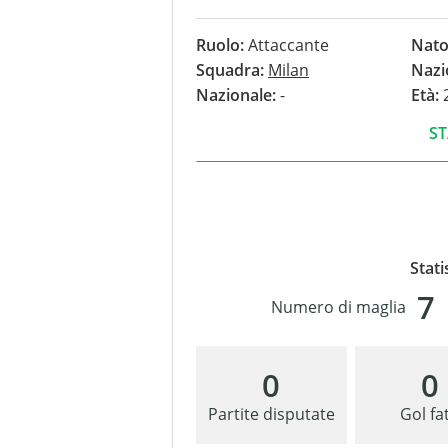
nessun gol.
Ruolo:
Attaccante
Nato
Squadra:
Milan
Nazi
Nazionale:
-
Età:
2
ST
Stati
7
Numero di maglia
0
0
Partite disputate
Gol fat