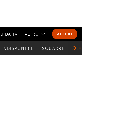
UIDA TV
ALTRO
ACCEDI
INDISPONIBILI
CALENDARI E CLASSIFICHE
SQUADRE
GIOCATORI SERIE A
ALTRI SPORT
MONDIALI 2026
OLIMPIADI
GOSSIP
LIFESTYLE