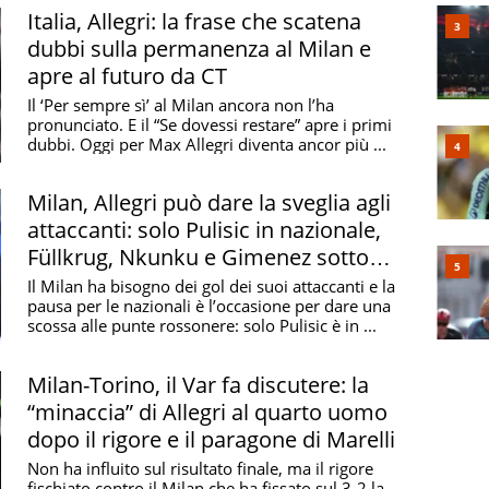
Italia, Allegri: la frase che scatena
dubbi sulla permanenza al Milan e
apre al futuro da CT
Il ‘Per sempre sì’ al Milan ancora non l’ha
pronunciato. E il “Se dovessi restare” apre i primi
dubbi. Oggi per Max Allegri diventa ancor più ...
Milan, Allegri può dare la sveglia agli
attaccanti: solo Pulisic in nazionale,
Füllkrug, Nkunku e Gimenez sotto
esame
Il Milan ha bisogno dei gol dei suoi attaccanti e la
pausa per le nazionali è l’occasione per dare una
scossa alle punte rossonere: solo Pulisic è in ...
Milan-Torino, il Var fa discutere: la
“minaccia” di Allegri al quarto uomo
dopo il rigore e il paragone di Marelli
Non ha influito sul risultato finale, ma il rigore
fischiato contro il Milan che ha fissato sul 3-2 la