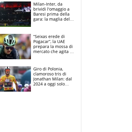
atlete
Milan-Inter, da
brividi l'omaggio a
Baresi prima della
gara: la maglia del
capitano a
centrocampo
“Seixas erede di
Pogacar”, la UAE
prepara la mossa di
mercato che agita la
Francia. Ciccone,
che beffa alla Vuelta
a Burgos
Giro di Polonia,
clamoroso tris di
Jonathan Milan: dal
2024 a oggi solo
Pogacar ha vinto più
di lui. Bene Romele
e Skerl