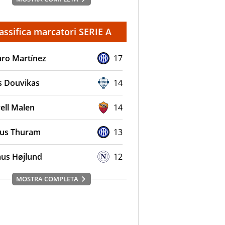
assifica marcatori SERIE A
aro Martínez
17
s Douvikas
14
ell Malen
14
us Thuram
13
us Højlund
12
MOSTRA COMPLETA