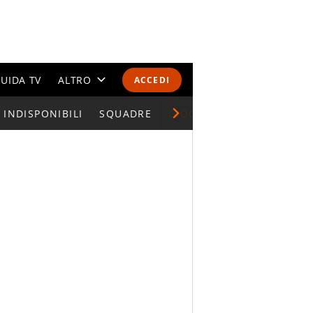
UIDA TV
ALTRO
ACCEDI
INDISPONIBILI
CALENDARI E CLASSIFICHE
SQUADRE
GIOCATORI SERIE A
ALTRI SPORT
MONDIALI 2026
OLIMPIADI
GOSSIP
LIFESTYLE