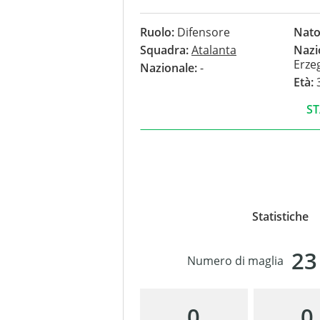
nessun gol.
Ruolo:
Difensore
Nato
Squadra:
Atalanta
Nazi
Erze
Nazionale:
-
Età:
3
ST
Statistiche
23
Numero di maglia
0
0