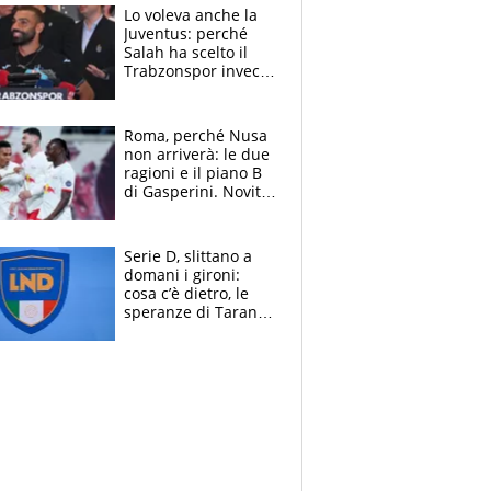
che ritiro
Lo voleva anche la
Juventus: perché
Salah ha scelto il
Trabzonspor invece
di un top club
Roma, perché Nusa
non arriverà: le due
ragioni e il piano B
di Gasperini. Novità
su Pellegrini e
Cacciamani
Serie D, slittano a
domani i gironi:
cosa c’è dietro, le
speranze di Taranto
e Messina, chi può
essere ripescato