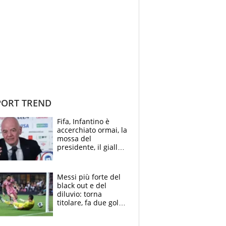
ORT TREND
Fifa, Infantino è
accerchiato ormai, la
mossa del
presidente, il giallo
dimissioni e la verità
sulla telefonata a
Trump
Messi più forte del
black out e del
diluvio: torna
titolare, fa due gol e
un assist e trascina
l'Inter Miami, altro