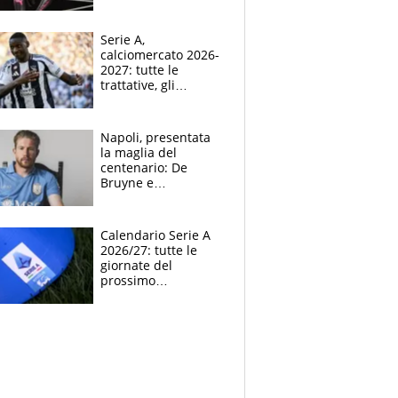
indossato a Raw il
kit away 2026-2027
Serie A,
calciomercato 2026-
2027: tutte le
trattative, gli
obiettivi, gli acquisti,
le indiscrezioni e i
colpi delle big
Napoli, presentata
la maglia del
centenario: De
Bruyne e
McTominay modelli
d’eccezione per la
nuova divisa home
Calendario Serie A
2026-2027
2026/27: tutte le
giornate del
prossimo
campionato di calcio
italiano