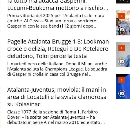
fa tutto ma attacca Gasperini.
Lucumi-Beukema mettono a rischio la
Champions
Prima vittoria del 2025 per l’Atalanta tra le mura
amiche. Al Gewiss Stadium torna a sorridere
Gasperini con la sua band (112 giorni dopo
l’ultimo ...
Pagelle Atalanta-Brugge 1-3: Lookman
croce e delizia, Retegui e De Ketelaere
deludono, Toloi perde la testa
Il martedì nero delle italiane. Dopo il Milan, anche
l’Atalanta saluta la Champions League. La squadra
di Gasperini crolla in casa col Brugge nel ...
Atalanta-Juventus, moviola: il mani in
area di Locatelli e la svista clamorosa
su Kolasinac
Classe 1977 della sezione di Roma 1, l’arbitro
Doveri – la scelta per Atalanta-Juventus – ha
debuttato in Serie A nel marzo 2010 ed è stato ...