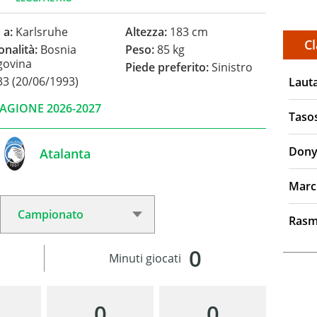
 a:
Karlsruhe
Altezza:
183 cm
Cl
onalità:
Bosnia
Peso:
85 kg
govina
Piede preferito:
Sinistro
3 (20/06/1993)
Laut
AGIONE 2026-2027
Taso
Dony
Atalanta
Marc
Rasm
0
Minuti giocati
0
0