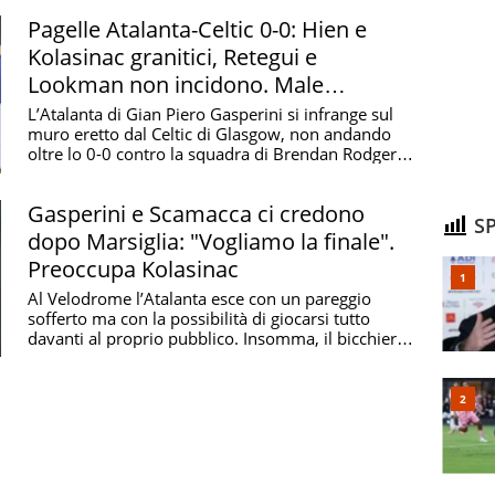
Pagelle Atalanta-Celtic 0-0: Hien e
Kolasinac granitici, Retegui e
Lookman non incidono. Male
Samardzic
L’Atalanta di Gian Piero Gasperini si infrange sul
muro eretto dal Celtic di Glasgow, non andando
oltre lo 0-0 contro la squadra di Brendan Rodgers.
...
Gasperini e Scamacca ci credono
SP
dopo Marsiglia: "Vogliamo la finale".
Preoccupa Kolasinac
Al Velodrome l’Atalanta esce con un pareggio
sofferto ma con la possibilità di giocarsi tutto
davanti al proprio pubblico. Insomma, il bicchiere
della ...