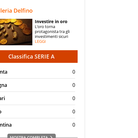
STORIE
lleria Delfino
SPECIALI
Investire in oro
L’oro torna
ESPERTI
protagonista tra gli
investimenti sicuri
LEGGI
CONTATTI
Classifica SERIE A
nta
0
gna
0
ari
0
o
0
ntina
0
MOSTRA COMPLETA