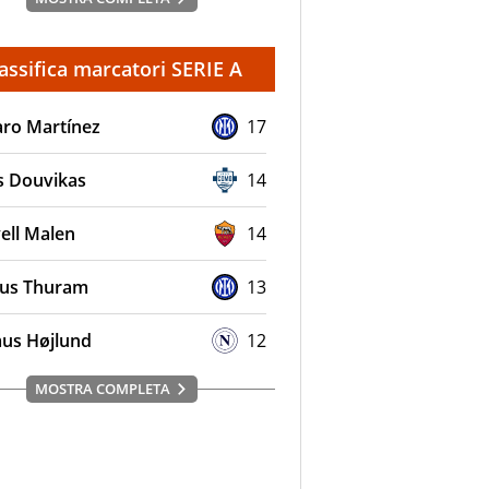
assifica marcatori SERIE A
aro Martínez
17
s Douvikas
14
ell Malen
14
us Thuram
13
us Højlund
12
MOSTRA COMPLETA