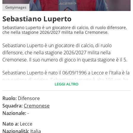
Gettyimages
Sebastiano Luperto
Sebastiano Luperto è un giocatore di calcio, di ruolo difensore,
che nella stagione 2026/2027 milita nella Cremonese.
Sebastiano Luperto è un giocatore di calcio, di ruolo
difensore, che nella stagione 2026/2027 milita nella
Cremonese. Il suo numero di gioco in questa stagione è il 5.
Sebastiano Luperto è nato il 06/09/1996 a Lecce e l'Italia è la
sua nazione di origine. Sebastiano Luperto è alto 191 cm, ha
LEGGI ALTRO
un peso medio di 75 kg. Il suo piede di calcio in via
preferenziale è il sinistro.
Ruolo:
Difensore
Squadra:
Cremonese
In questa stagione ha disputato nel campionato Serie B 0
Nazionale:
-
partite e non ha segnato nessun gol.
Nato a:
Lecce
Nazionalità:
Italia